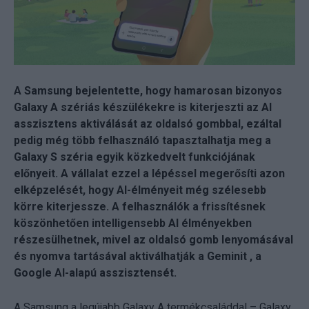
A Samsung bejelentette, hogy hamarosan bizonyos
Galaxy A szériás készülékekre is kiterjeszti az AI
asszisztens aktiválását az oldalsó gombbal, ezáltal
pedig még több felhasználó tapasztalhatja meg a
Galaxy S széria egyik közkedvelt funkciójának
előnyeit. A vállalat ezzel a lépéssel megerősíti azon
elképzelését, hogy AI-élményeit még szélesebb
körre kiterjessze. A felhasználók a frissítésnek
köszönhetően intelligensebb AI élményekben
részesülhetnek, mivel az oldalsó gomb lenyomásával
és nyomva tartásával aktiválhatják a Geminit , a
Google AI-alapú asszisztensét.
A Samsung a legújabb Galaxy A termékcsaláddal – Galaxy