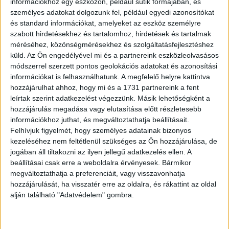
információkhoz egy eszközön, például sütik formájában, és
harmadik féltől származó alkalmazásokban, így például a
személyes adatokat dolgozunk fel, például egyedi azonosítókat
Google Térképekben kikereshetik, hova menjenek
és standard információkat, amelyeket az eszköz személyre
vacsorázni, és az étterem címét az Üzenetekben
szabott hirdetésekhez és tartalomhoz, hirdetések és tartalmak
küldhetik el barátjuknak.
méréséhez, közönségmérésekhez és szolgáltatásfejlesztéshez
küld.
Az Ön engedélyével mi és a partnereink eszközleolvasásos
A Gemini gyorsabb hozzáféréssel ez a segítség a nap
módszerrel szerzett pontos geolokációs adatokat és azonosítási
információkat is felhasználhatunk. A megfelelő helyre kattintva
minden pillanatában támogathatja a felhasználót, például
hozzájárulhat ahhoz, hogy mi és a 1731 partnereink a fent
vacsoratervezéskor az utolsó pillanatban. A felhasználók
leírtak szerint adatkezelést végezzünk. Másik lehetőségként a
például azt mondhatják az asszisztensnek, hogy: „keress
hozzájárulás megadása vagy elutasítása előtt részletesebb
francia, teraszos, kisállatbarát éttermeket a közelben”, és
információkhoz juthat, és megváltoztathatja beállításait.
másodpercek alatt javaslatokat kaphatnak. Ezáltal úgy
Felhívjuk figyelmét, hogy személyes adatainak bizonyos
választhatnak ki egy helyet, és oszthatják meg azt
kezeléséhez nem feltétlenül szükséges az Ön hozzájárulása, de
barátjukkal, hogy egyetlen szót sem kell hozzá gépelniük.
jogában áll tiltakozni az ilyen jellegű adatkezelés ellen. A
beállításai csak erre a weboldalra érvényesek. Bármikor
megváltoztathatja a preferenciáit, vagy visszavonhatja
hozzájárulását, ha visszatér erre az oldalra, és rákattint az oldal
OLVASTA MÁR?
alján található "Adatvédelem" gombra.