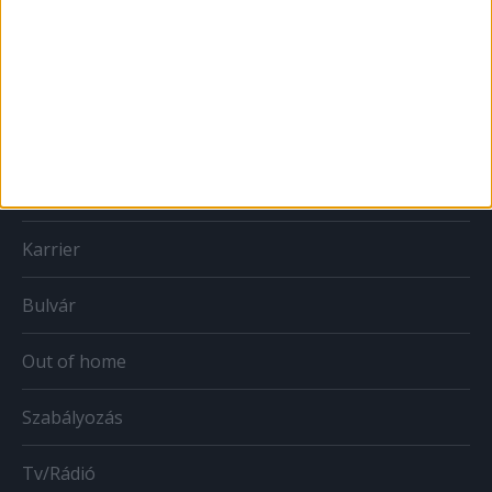
MÉDIA
Print
Web
Mobil
Karrier
Bulvár
Out of home
Szabályozás
Tv/Rádió