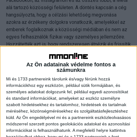
Facebookon, az Instagramon és az összes többi, a Meta
alá tartozó közösségi felületen. A döntés kapcsán a cég
hangsúlyozta, hogy a célzási lehetőség megvonása
azokra az érzékeny dolgokra vonatkozik, amelyekkel az
emberek foglalkoznak a közösségi médiában és nem az
egyes felhasználók fizikai vagy személyes jellemzőire.
Hozzátették azt is, hogy rendszeresen átnézik és frissítik
a hirdetés célzási gyakorlatot annak érdekében, hogy
egyszerűsítsék a reklámozási rendszer, több értéket
Az Ön adatainak védelme fontos a
teremtsenek az embereknek és hirdetőknek és
számunkra
csökkentsék a zaklatás lehetőségét.
Mi és 1733 partnereink tárolunk és/vagy férünk hozzá
információkhoz egy eszközön, például sütik formájában, és
A „Detailed Targeting” opció eltávolítása a Meta közlése
személyes adatokat dolgozunk fel, például egyedi azonosítókat
szerint nehéz döntés volt számukra és tisztában vannak
és standard információkat, amelyeket az eszköz személyre
azzal, hogy ez negatívan hathat bizonyos cégekre és
szabott hirdetésekhez és tartalomhoz, hirdetések és tartalmak
szervezetekre. Több hirdetőjük is felvetette, hogy így
méréséhez, közönségmérésekhez és szolgáltatásfejlesztéshez
küld.
Az Ön engedélyével mi és a partnereink eszközleolvasásos
csökken a lehetőségük arra, hogy segítsék a pozitív
módszerrel szerzett pontos geolokációs adatokat és azonosítási
társadalmi változások elindulását.
információkat is felhasználhatunk. A megfelelő helyre kattintva
hozzájárulhat ahhoz, hogy mi és a 1733 partnereink a fent