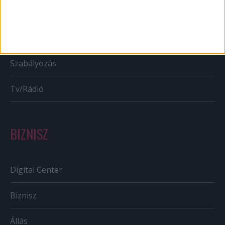
Bulvár
Out of home
Szabályozás
Tv/Rádió
BIZNISZ
Digital Center
Biznisz
Állás