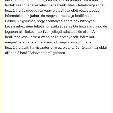
leírtak szerint adatkezelést végezzünk. Másik lehetőségként a
CÍMKÉK
célzás
facebook
hirdetés
meta
hozzájárulás megadása vagy elutasítása előtt részletesebb
információkhoz juthat, és megváltoztathatja beállításait.
Felhívjuk figyelmét, hogy személyes adatainak bizonyos
kezeléséhez nem feltétlenül szükséges az Ön hozzájárulása, de
jogában áll tiltakozni az ilyen jellegű adatkezelés ellen. A
Facebook
Email
beállításai csak erre a weboldalra érvényesek. Bármikor
megváltoztathatja a preferenciáit, vagy visszavonhatja
hozzájárulását, ha visszatér erre az oldalra, és rákattint az oldal
alján található "Adatvédelem" gombra.
Előző cikk
Következő cikk
Rekordszámú nevezés „Az Év
Nagyon felpörgött a turizmus
Honlapja” pályázaton
szeptemberben
KAPCSOLÓDÓ CIKKEK
MORE FROM AUTHOR
Boom a használt autók piacán