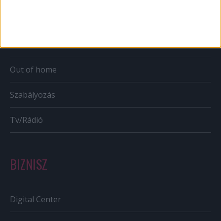
Karrier
Bulvár
Out of home
Szabályozás
Tv/Rádió
BIZNISZ
Digital Center