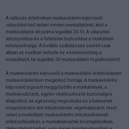
A változás értelmében munkavédelmi képviselő
választást kell tartani minden munkáltatónál, ahol a
munkavállalók létszáma legalább 20 fő. A választás
lebonyolítása és a feltételek biztosítása a munkáltató
kötelezettsége. A korábbi szabályozás szerint csak
abban az esetben terhelte ez a kötelezettség a
munkáltatót, ha legalább 50 munkavállalót foglalkoztatott.
A munkavédelmi képviselő a munkavállalói érdekvédelem
munkavédelemben megjelenő formája. A munkavédelmi
képviselő jogosult meggyőződni a munkahelyek, a
munkaeszközök, egyéni védőeszközök biztonságos
állapotáról, az egészség megóvására és a balesetek
megelőzésére tett intézkedések végrehajtásáról, részt
vehet a munkáltató munkavédelmi intézkedéseinek
előkészítésében, a munkabalesetek kivizsgálásában,
tájékoztatást kérhet, vagy éppen kezdeményezheti a