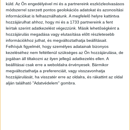
élni. A választást ilyen esetben is meg kell tartani, igaz a
küld.
Az Ön engedélyével mi és a partnereink eszközleolvasásos
választás érvényességét és eredményességét, ezen
módszerrel szerzett pontos geolokációs adatokat és azonosítási
körülményre tekintettel kell majd megállapítani.
információkat is felhasználhatunk. A megfelelő helyre kattintva
hozzájárulhat ahhoz, hogy mi és a 1733 partnereink a fent
leírtak szerint adatkezelést végezzünk. Másik lehetőségként a
„Ha a munkáltatónál nem került sor a munkavédelmi
hozzájárulás megadása vagy elutasítása előtt részletesebb
képviselők választására, de a munkáltató megfelelően
információkhoz juthat, és megváltoztathatja beállításait.
igazolni tudja, hogy a munkavállalókat tájékoztatta arról,
Felhívjuk figyelmét, hogy személyes adatainak bizonyos
hogy a választás kötelező, és a munkáltató által
kezeléséhez nem feltétlenül szükséges az Ön hozzájárulása, de
lebonyolított választás ennek ellenére érvénytelen vagy
jogában áll tiltakozni az ilyen jellegű adatkezelés ellen. A
eredménytelen volt, egy esetleges a munkavédelmi
beállításai csak erre a weboldalra érvényesek. Bármikor
megváltoztathatja a preferenciáit, vagy visszavonhatja
ellenőrzés során nem marasztalhatják el, hiszen a
hozzájárulását, ha visszatér erre az oldalra, és rákattint az oldal
munkavédelmi törvényben foglalt kötelezettségének
alján található "Adatvédelem" gombra.
eleget tett.” – hívta fel a figyelmet, Máriás Attila a BDO
vezető munkaügyi tanácsadója.
A munkavédelmi képviselő választás abban az esetben
érvényes, ha azon a részvételre jogosultak fele részt vett.
Ugyanakkor a választás érvényes, de eredménytelen, ha a
minimálisan szükséges 30%-os támogatást nem kapta