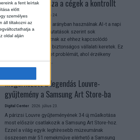
szerezhetik vissza a cégek a kontrollt
reink a fent leírtak
tása előtt
Digital Center
2026. július 24.
hogy személyes
áll tiltakozni az
A munkavállalók nagy arányban használnak AI-t a napi
egváltoztathatja a
munkában, ám friss kutatások szerint sok
z oldal alján
szervezetnél hiányoznak az ehhez kapcsolódó
világos irányelvek és biztonságos vállalati keretek. Ez
különösen ott jelenthet problémát, ahol érzékeny
üzleti információkkal...
Megérkezett a legendás Louvre-
gyűjtemény a Samsung Art Store-ba
Digital Center
2026. július 23.
A párizsi Louvre gyűjteményének 34 új műalkotása
most először csatlakozik a Samsung Art Store-hoz.
Ezzel a világ egyik leghíresebb múzeumának
összesen már 51 remekműve elérhető a Samsung