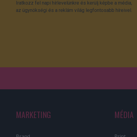
Iratkozz fel napi hírlevelünkre és kerülj képbe a média,
az ügynökségi és a reklám világ legfontosabb híreivel.
MARKETING
MÉDIA
Brand
Print