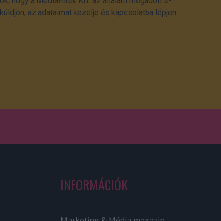
ok, hogy a MédiaHírek Kft. az általam megadott e-
üldjön, az adataimat kezelje és kapcsolatba lépjen
INFORMÁCIÓK
Marketing & Média magazin