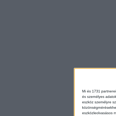
Mi és 1731 partnerei
és személyes adatoka
eszköz személyre sz
közönségmérésekhez 
eszközleolvasásos mó