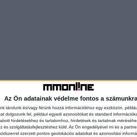
Az Ön adatainak védelme fontos a számunkr
nk tárolunk és/vagy férünk hozzá információkhoz egy eszközön, példáu
t dolgozunk fel, például egyedi azonosítókat és standard információk
abott hirdetésekhez és tartalomhoz, hirdetések és tartalmak méréséhe
és szolgáltatásfejlesztéshez küld.
Az Ön engedélyével mi és a partne
dszerrel szerzett pontos geolokációs adatokat és azonosítási informác