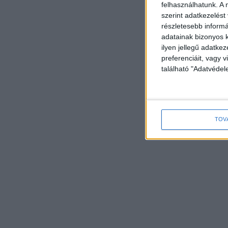
felhasználhatunk. A 
szerint adatkezelést
részletesebb informác
adatainak bizonyos k
ilyen jellegű adatke
preferenciáit, vagy v
található "Adatvéde
TOV