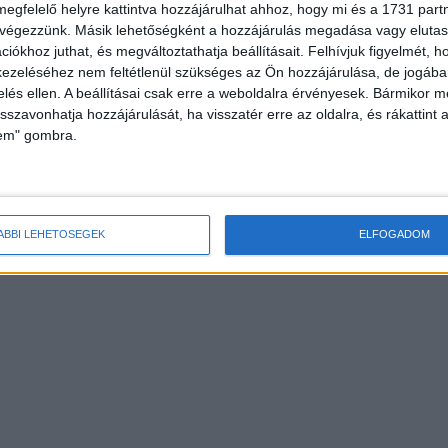
megfelelő helyre kattintva hozzájárulhat ahhoz, hogy mi és a 1731 partne
 végezzünk. Másik lehetőségként a hozzájárulás megadása vagy elutasí
iókhoz juthat, és megváltoztathatja beállításait.
Felhívjuk figyelmét, 
ezeléséhez nem feltétlenül szükséges az Ön hozzájárulása, de jogában 
zelés ellen. A beállításai csak erre a weboldalra érvényesek. Bármikor m
isszavonhatja hozzájárulását, ha visszatér erre az oldalra, és rákattint a
lem" gombra.
ÁBBI LEHETŐSÉGEK
ELFOGADOM