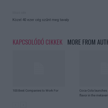
Előző cikk
Közel 40 ezer cég szűnt meg tavaly
KAPCSOLÓDÓ CIKKEK
MORE FROM AUT
100 Best Companies to Work For
Coca-Cola launches i
flavor in the metaver