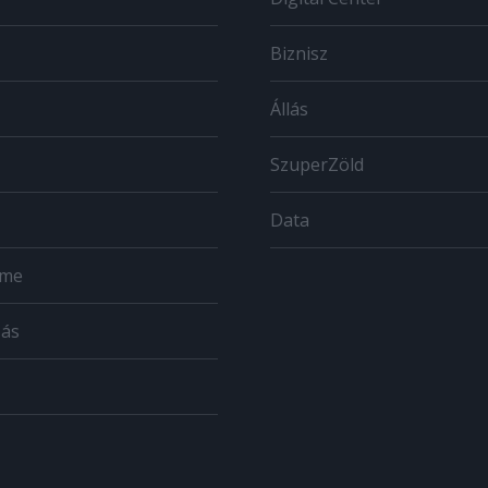
Biznisz
Állás
SzuperZöld
Data
ome
zás