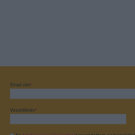
Email cím
*
Vezetéknév
*