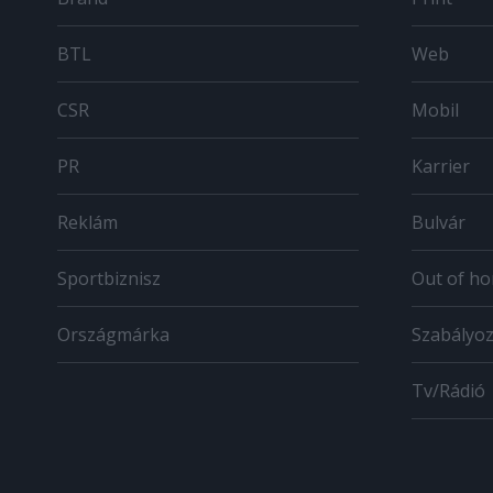
BTL
Web
CSR
Mobil
PR
Karrier
Reklám
Bulvár
Sportbiznisz
Out of h
Országmárka
Szabályo
Tv/Rádió