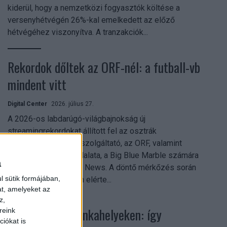
kiderül, hogy a nemzetközi fogyasztók költése a
versenyhétvégén 26%-kal emelkedett az előző
hétvégéhez viszonyítva. A tranzakciók...
Rekordok dőltek az ORF-nél: a futball-vb
mindent vitt
Digital Center
2026. július 27.
A 2026-os labdarúgó-világbajnokság új
streamingrekordokat állított fel az osztrák
közszolgálati műsorszolgáltató, az ORF, valamint
technológiai leányvállalata, a Big Blue Marble számára
a
– írja a Broadband TV News. A döntő mérkőzés során
l sütik formájában,
az átlagos nézőszám elérte...
at, amelyeket az
z,
Shadow AI a munkahelyeken: így
reink
iókat is