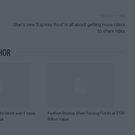
Következő cikk
Uber’s new ‘Express Pool’ is all about getting more riders
to share rides
HOR
ts latest weird soda
Fashion Startup Shein Raising Funds at $100
se
Billion Value