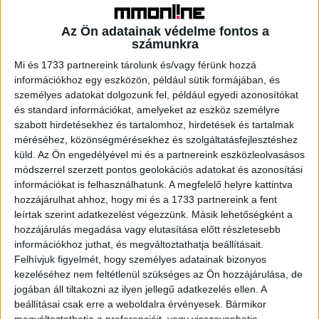
„Sok lakásbefektető döntött úgy, hogy eladja ingatlanját.
Korábban a gyenge forint és a bizonytalan megtakarítási
Az Ön adatainak védelme fontos a
lehetőségek miatt sokan vásároltak lakást
számunkra
befektetésként, azóta viszont a bérleti hozam csökkent,
Mi és 1733 partnereink tárolunk és/vagy férünk hozzá
az ingatlanárak meredeken emelkedtek. Emiatt sok
információkhoz egy eszközön, például sütik formájában, és
befektető most realizálhatja a nyereségét” – mondta
személyes adatokat dolgozunk fel, például egyedi azonosítókat
Szabó Alexandra, a Duna House PRIME ingatlan
és standard információkat, amelyeket az eszköz személyre
specialistája.
szabott hirdetésekhez és tartalomhoz, hirdetések és tartalmak
méréséhez, közönségmérésekhez és szolgáltatásfejlesztéshez
küld.
Az Ön engedélyével mi és a partnereink eszközleolvasásos
Ez a trend a felsőbb ársávban is tetten érhető. A 2026
módszerrel szerzett pontos geolokációs adatokat és azonosítási
első négy hónapjának a nagyobb értékű, 350 millió forint
információkat is felhasználhatunk. A megfelelő helyre kattintva
feletti tranzakcióinak többségében befektetését
hozzájárulhat ahhoz, hogy mi és a 1733 partnereink a fent
értékesítő tulajdonos állt az eladói oldalon, és a vevők is
leírtak szerint adatkezelést végezzünk. Másik lehetőségként a
jellemzően vállalkozók voltak.
hozzájárulás megadása vagy elutasítása előtt részletesebb
információkhoz juthat, és megváltoztathatja beállításait.
Felhívjuk figyelmét, hogy személyes adatainak bizonyos
A vállalkozói vevők motivációi szempontjából vegyes a
kezeléséhez nem feltétlenül szükséges az Ön hozzájárulása, de
kép. Közülük a legtöbben nagyobba költözés miatt
jogában áll tiltakozni az ilyen jellegű adatkezelés ellen. A
vásároltak, ám csaknem ugyanennyien tisztán befektetési
beállításai csak erre a weboldalra érvényesek. Bármikor
céllal léptek a piacra. A vállalkozói réteg tehát egyszerre