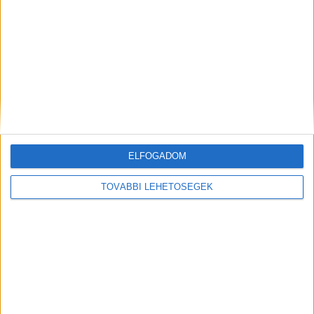
Még több podcast
DIGITAL CENTER
ELFOGADOM
TOVÁBBI LEHETŐSÉGEK
Új technikákkal támadnak a kiberbűnözők
Digital Center
2026. augusztus 7.
Hamis AI eszközökhöz kapcsolódó segítségnyújtó
oldalak, QR-kódos csalások és továbbra is egyre
fejlettebb zsarolóvírusok: az ESET legfrissebb
kiberfenyegetettségi jelentése (Threat Riport) feltárja,
hogy a mesterséges intelligencia új korszakot nyitott a