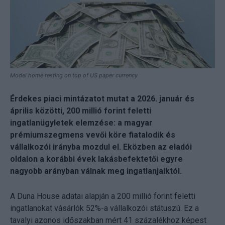
Model home resting on top of US paper currency
Érdekes piaci mintázatot mutat a 2026. január és
április közötti, 200 millió forint feletti
ingatlanügyletek elemzése: a magyar
prémiumszegmens vevői köre fiatalodik és
vállalkozói irányba mozdul el. Eközben az eladói
oldalon a korábbi évek lakásbefektetői egyre
nagyobb arányban válnak meg ingatlanjaiktól.
A Duna House adatai alapján a 200 millió forint feletti
ingatlanokat vásárlók 52%-a vállalkozói státuszú. Ez a
tavalyi azonos időszakban mért 41 százalékhoz képest