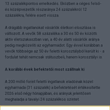
13 százalékpontos emelkedés. Eközben a céges felső-
és középvezetők részaránya 24 százalékról 12
százalékra, felére esett vissza.
A drágább ingatlanokat vásárlók életkori eloszlása is
változott. A vevők 58 százaléka a 30 és 50 év közötti
aktív életszakaszban van, a 40 év alatti vásárlók aránya
pedig megközelíti az egyharmadot. Egy évvel korábban a
vevők többsége az 50 év feletti korosztályból került ki - a
fordulat tehát nemcsak státuszbeli, hanem korosztályi is.
A korábbi évek befektetői most szállnak ki
A 200 millió forint feletti ingatlanok eladóinak közel
egyharmada (31 százalék) a befektetését értékesítette
2026 első négy hónapjában, és arányuk jelentősen
meghaladja a tavalyi 24 százalékos szintet.