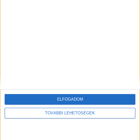
tónál
A RADIOCAFÉN
ELFOGADOM
TOVÁBBI LEHETŐSÉGEK