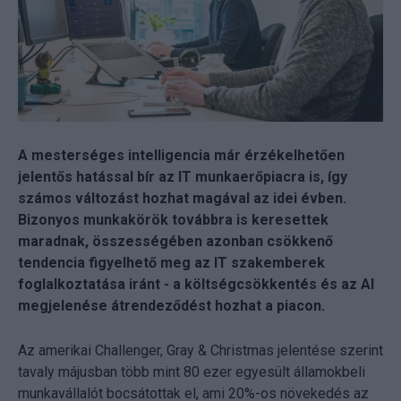
A mesterséges intelligencia már érzékelhetően
jelentős hatással bír az IT munkaerőpiacra is, így
számos változást hozhat magával az idei évben.
Bizonyos munkakörök továbbra is keresettek
maradnak, összességében azonban csökkenő
tendencia figyelhető meg az IT szakemberek
foglalkoztatása iránt - a költségcsökkentés és az AI
megjelenése átrendeződést hozhat a piacon.
Az amerikai Challenger, Gray & Christmas jelentése szerint
tavaly májusban több mint 80 ezer egyesült államokbeli
munkavállalót bocsátottak el, ami 20%-os növekedés az