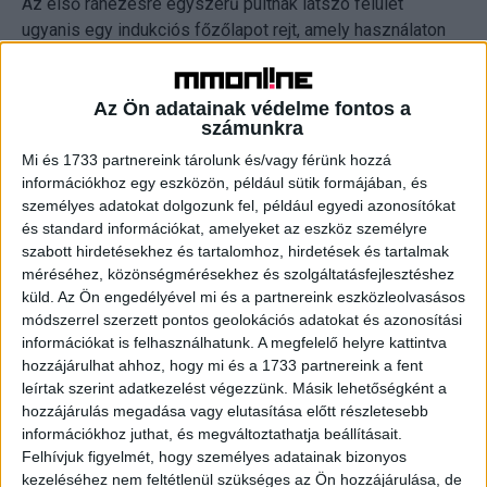
Az első ránézésre egyszerű pultnak látszó felület
ugyanis egy indukciós főzőlapot rejt, amely használaton
kívül beleolvad a munkalap borításába. Az ún. légfüggöny
technológia révén pedig egy olyan páraelszívó is helyet
Az Ön adatainak védelme fontos a
kapott a konyhaszigetben, ami használaton kívül teljesen
számunkra
belesüllyed a konyhaszigetbe.
Mi és 1733 partnereink tárolunk és/vagy férünk hozzá
információkhoz egy eszközön, például sütik formájában, és
Az izgalmas kialakítású készülékek ráadásul abban is
személyes adatokat dolgozunk fel, például egyedi azonosítókat
segítenek, hogy mit készítsünk vacsorára: az ún. Gourmet
és standard információkat, amelyeket az eszköz személyre
AI funkció elemzi a rendelkezésre álló alapanyagokat, és
szabott hirdetésekhez és tartalomhoz, hirdetések és tartalmak
ez alapján recepteket javasol, illetve automatikusan
méréséhez, közönségmérésekhez és szolgáltatásfejlesztéshez
beállítja az elkészítéshez szükséges ideális hőfokot és
küld.
Az Ön engedélyével mi és a partnereink eszközleolvasásos
sütési, illetve főzési módot, hogy a végeredmény a lehető
módszerrel szerzett pontos geolokációs adatokat és azonosítási
információkat is felhasználhatunk. A megfelelő helyre kattintva
legtökéletesebb legyen.
hozzájárulhat ahhoz, hogy mi és a 1733 partnereink a fent
leírtak szerint adatkezelést végezzünk. Másik lehetőségként a
Sommelier az otthonunkban
hozzájárulás megadása vagy elutasítása előtt részletesebb
információkhoz juthat, és megváltoztathatja beállításait.
A kiállításon az LG olyan beépíthető, 24 hüvelykes álló
Felhívjuk figyelmét, hogy személyes adatainak bizonyos
borhűtőket is bemutatott, amik gyakorlatilag egy modern
kezeléséhez nem feltétlenül szükséges az Ön hozzájárulása, de