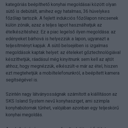
kategóriás beépíthető konyhai megoldásai között olyan
sütő is debütált, amihez egy hatalmas, 36 hüvelykes
főzőlap tartozik. A fejlett indukciós főzőlapon nincsenek
külön zónák, azaz a teljes lapot használhatjuk az
ételkészítéshez. Ez a piac legelső ilyen megoldása: az
edényeket bárhová is helyezzük a lapon, ugyanazt a
teljesítményt kapjuk. A sütő belsejében is izgalmas
megoldások kaptak helyet: az ételeket gőztechnológiával
készíthetjük, ráadásul még kinyitnunk sem kell az ajtót
ahhoz, hogy megnézzük, elkészült-e már az étel, hiszen
ezt megtehetjük a mobiltelefonunkról, a beépített kamera
segítségével is.
Szintén nagy látványosságnak számított a kiállításon az
SKS Island System nevű konyhasziget, ami szimpla
konyhabútornak tűnhet, valójában azonban egy teljeskörű
konyhai megoldás.