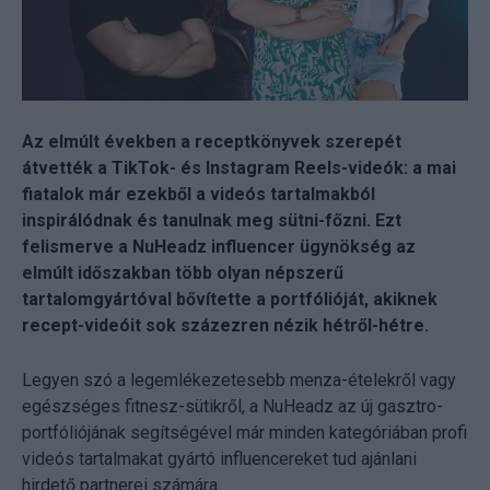
Az elmúlt években a receptkönyvek szerepét
átvették a TikTok- és Instagram Reels-videók: a mai
fiatalok már ezekből a videós tartalmakból
inspirálódnak és tanulnak meg sütni-főzni. Ezt
felismerve a NuHeadz influencer ügynökség az
elmúlt időszakban több olyan népszerű
tartalomgyártóval bővítette a portfólióját, akiknek
recept-videóit sok százezren nézik hétről-hétre.
Legyen szó a legemlékezetesebb menza-ételekről vagy
egészséges fitnesz-sütikről, a NuHeadz az új gasztro-
portfóliójának segítségével már minden kategóriában profi
videós tartalmakat gyártó influencereket tud ajánlani
hirdető partnerei számára.