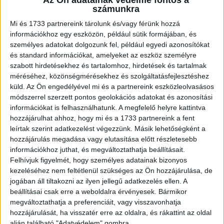
is van YouTube-on, ahol klasszikus ételeket készít el
számunkra
egészségesebb alapanyagokból. Emellett pedig anyaként
Mi és 1733 partnereink tárolunk és/vagy férünk hozzá
gyors és egyszerű gyerekbarát recepteket is meg
információkhoz egy eszközön, például sütik formájában, és
szokott osztani a követőivel.
személyes adatokat dolgozunk fel, például egyedi azonosítókat
és standard információkat, amelyeket az eszköz személyre
Thalmeiner Dóra - akinek a csatornáját Szorongok és
szabott hirdetésekhez és tartalomhoz, hirdetések és tartalmak
méréséhez, közönségmérésekhez és szolgáltatásfejlesztéshez
Főzök néven találjuk - a koronavírus járvány alatt döntött
küld.
Az Ön engedélyével mi és a partnereink eszközleolvasásos
úgy, hogy megtanul főzni és szerencsére ezeket a
módszerrel szerzett pontos geolokációs adatokat és azonosítási
próbálkozásokat videóra is vette. Dóri egyedi narrációinak
információkat is felhasználhatunk. A megfelelő helyre kattintva
köszönhetően a recept-videók nemcsak hasznosak, de
hozzájárulhat ahhoz, hogy mi és a 1733 partnereink a fent
borzasztóan szórakoztatóak is. Dóri videóit átlagosan
leírtak szerint adatkezelést végezzünk. Másik lehetőségként a
250,000-en nézik a TikTok-on.
hozzájárulás megadása vagy elutasítása előtt részletesebb
információkhoz juthat, és megváltoztathatja beállításait.
Felhívjuk figyelmét, hogy személyes adatainak bizonyos
A Not a Funny Chef néven videókat készítő fiatalemberről
kezeléséhez nem feltétlenül szükséges az Ön hozzájárulása, de
sokáig nem derült ki, hogy ő is magyar tartalomgyártó,
jogában áll tiltakozni az ilyen jellegű adatkezelés ellen. A
ugyanis ő narrációt nem készít a videók mellé. A videók a
beállításai csak erre a weboldalra érvényesek. Bármikor
különleges képi világuknak köszönhetően nemcsak itthon,
megváltoztathatja a preferenciáit, vagy visszavonhatja
de külföldön is gyorsan terjednek, több olyan videó is
hozzájárulását, ha visszatér erre az oldalra, és rákattint az oldal
felkerült a TikTok-csatornára, amely már 10 milliós
alján található "Adatvédelem" gombra.