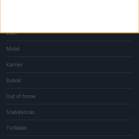
Print
Web
Mobil
Karrier
Bulvár
Out of home
Szabályozás
Tv/Rádió