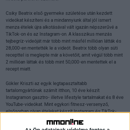
Csiky Beatrix első gyermeke születése után kezdett
videókat készíteni és a mindannyiunk által jól ismert
menza ételek újra alkotásával vált igazán népszerűvé a
TikTok-on és az Instagram-on. A klasszikus menzás
tejbegríz-videóját már több mint másfél millióan látták és
28,000-en mentették le a videót. Beatrix több olyan süti
recepttel is meglepte már a követőit, amit végül több mint
2 millióan láttak és több mint 50,000-en mentettek el a
recept miatt.
Gökler Kriszti az egyik legtapasztaltabb
tartalomgyártónak számít itthon, 10 éve készít
Instagramon gasztro- illetve lifestyle tartalmakat és 8 éve
YouTube-videókat. Mint egykori fitnesz-versenyző,
elsősorban olyan ételeket készít Instagram és TikTok-
oldalára, amelyek egészségesek és akár fitnesz életmód
mellett is fogyaszthatóak, és több olyan videós sorozata
Az Ön adatainak védelme fontos a