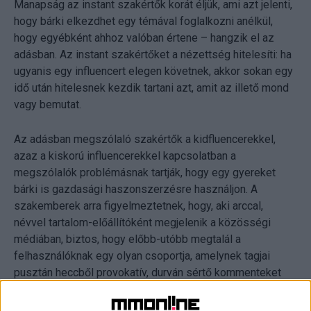
Manapság az instant szakértők korát éljük, ami azt jelenti,
hogy bárki elkezdhet egy témával foglalkozni anélkül,
hogy egyébként ahhoz valóban értene – hangzik el az
adásban. Az instant szakértőket a nézettség hitelesíti: ha
ugyanis egy influencert elegen követnek, akkor sokan egy
idő után hitelesnek kezdik tartani azt, amit az illető mond
vagy bemutat.
Az adásban megszólaló szakértők a kidfluencerekkel,
azaz a kiskorú influencerekkel kapcsolatban a
megszólalók problémásnak tartják, hogy egy gyereket
bárki is gazdasági haszonszerzésre használjon. A
szakemberek arra figyelmeztetnek, hogy, aki arccal,
névvel tartalom-előállítóként megjelenik a közösségi
médiában, biztos, hogy előbb-utóbb megtalál a
felhasználóknak egy olyan csoportja, amelynek tagjai
pusztán heccből provokatív, durván sértő kommenteket
helyeznek el a tartalom alatt. Egyetlen gyermek sem elég
érett ahhoz, hogy az ilyen jellegű támadásokat a helyén