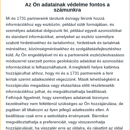
Az Ön adatainak védelme fontos a
kezelje.
számunkra
Mi és 1731 partnereink tárolunk és/vagy férünk hozzá
A kidfluencerekre tehát a gyermekmunka árnyéka vetül,
információkhoz egy eszközön, például sütik formájában, és
emellett soha nem lehet igazán jól megítélni, hogy 10-15
személyes adatokat dolgozunk fel, például egyedi azonosítókat
év elmúltával a már felnőtt gyermek karakterének
és standard információkat, amelyeket az eszköz személyre
boldogulását a gyermekkori nyilvános szereplés hogyan
szabott hirdetésekhez és tartalomhoz, hirdetések és tartalmak
befolyásolja. Miért tetováltatnánk a gyermekünk lelkére
méréséhez, közönségmérésekhez és szolgáltatásfejlesztéshez
olyan billogot, amely egy életen át kísértheti? – teszi fel a
küld.
Az Ön engedélyével mi és a partnereink eszközleolvasásos
kérdést az adásban Aczél Petra.
módszerrel szerzett pontos geolokációs adatokat és azonosítási
információkat is felhasználhatunk. A megfelelő helyre kattintva
hozzájárulhat ahhoz, hogy mi és a 1731 partnereink a fent
A figyelemért folytatott versenyben a legtöbb influencer
leírtak szerint adatkezelést végezzünk. Másik lehetőségként a
arra kényszerül, hogy ne a valóságot mutassa be, hanem
hozzájárulás megadása vagy elutasítása előtt részletesebb
egy túlszínezett, túlfilterezett, a valóságtól
információkhoz juthat, és megváltoztathatja beállításait.
elrugaszkodott illúziót keltsen, és ezzel a gyerekek
Felhívjuk figyelmét, hogy személyes adatainak bizonyos
nincsenek tisztában – mint ahogy azzal sem, hogy az
kezeléséhez nem feltétlenül szükséges az Ön hozzájárulása, de
jogában áll tiltakozni az ilyen jellegű adatkezelés ellen. A
influencer érdeklődésének a középpontjában nem a
beállításai csak erre a weboldalra érvényesek. Bármikor
felhasználó, hanem a gazdasági haszonszerzés
megváltoztathatja a preferenciáit, vagy visszavonhatja
lehetősége áll – figyelmeztet Guld Ádám.
hozzájárulását, ha visszatér erre az oldalra, és rákattint az oldal