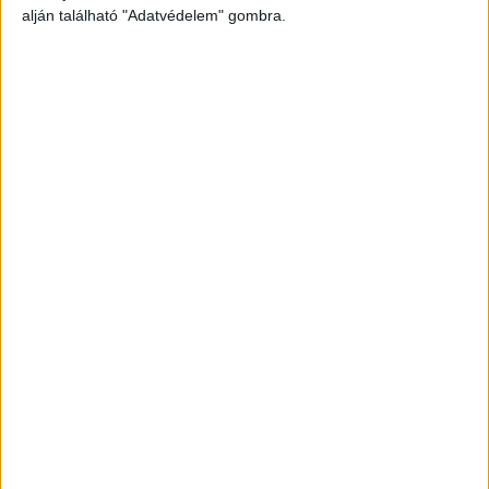
alján található "Adatvédelem" gombra.
Az NMHH gyermekvédelmi podcastsorozata elérhető a
hatóság közösségimédia- és streamingfelületein: a
YouTube-on, az Apple Podcastsen és a Spotifyon. Az
adások kétheti rendszerességgel kerülnek fel az NMHH
felületeire.
OLVASTA MÁR?