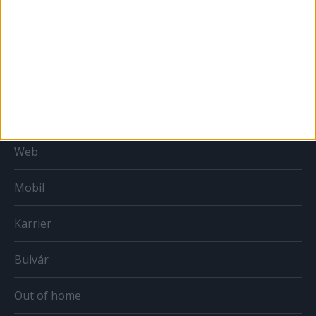
Országmárka
MÉDIA
Print
Web
Mobil
Karrier
Bulvár
Out of home