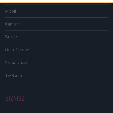
Mobil
Karrier
Bulvár
Out of home
Szabályozás
Tv/Rádió
BIZNISZ