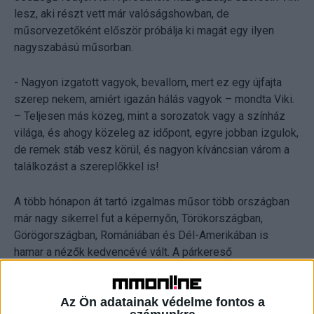
lesz, aki részt vett már valóságshowban, de
műsorvezetőként először próbálja ki magát egy ilyen
nagyszabású műsorban.
- Nagyon izgatott vagyok, bevallom, mert ez egy újfajta
szerep nekem, amiért igazán hálás vagyok – mondta Viki.
– Teljesen más közeg, mint a sorozatok vagy a színház
világa, és ahogy közeleg az időpont, egyre jobban izgulok,
de remek stáb vesz körül, és nagyon kíváncsian várom a
találkozást a szereplőkkel is!
A több hónapon át tartó izgalmas műsor több országban
már nagy sikerrel fut a képernyőn, Törökországban,
Görögországban, Romániában és Dél-Amerikában is
hamar a nézők kedvencévé vált. A párkereső
valóságshowban a szereplők célja elsősorban az, hogy
megtalálják a szerelmet, a fődíjat azonban nem párok
Az Ön adatainak védelme fontos a
nyerhetik, a műsorfolyam végén egyetlen szereplő viszi