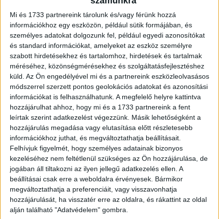
számunkra
majd haza a nyereményt. Ehhez jól kell taktikázniuk, hiszen
hetente esik ki és érkezik új szereplő, és szimpatikussá
Mi és 1733 partnereink tárolunk és/vagy férünk hozzá
információkhoz egy eszközön, például sütik formájában, és
is kell válniuk a nézők számára, mert a kiesőről a csapat
személyes adatokat dolgozunk fel, például egyedi azonosítókat
és a közönség együtt dönt majd.
és standard információkat, amelyeket az eszköz személyre
szabott hirdetésekhez és tartalomhoz, hirdetések és tartalmak
Egyedülálló ebben a formátumban, hogy a játékosok nem
méréséhez, közönségmérésekhez és szolgáltatásfejlesztéshez
lesznek elvágva a külvilágtól, a napjaik nagy részét ugyan
küld.
Az Ön engedélyével mi és a partnereink eszközleolvasásos
a stúdióban töltik, de tarthatják a kapcsolatot
módszerrel szerzett pontos geolokációs adatokat és azonosítási
információkat is felhasználhatunk. A megfelelő helyre kattintva
szeretteikkel, használhatják a telefonjukat, mindössze
hozzájárulhat ahhoz, hogy mi és a 1733 partnereink a fent
egyetlen szabály van: a lányok és a fiúk a forgatásokon
leírtak szerint adatkezelést végezzünk. Másik lehetőségként a
kívül nem találkozhatnak egymással.
hozzájárulás megadása vagy elutasítása előtt részletesebb
információkhoz juthat, és megváltoztathatja beállításait.
- Örülök annak, hogy egy újabb nagy sikerű formátumot
Felhívjuk figyelmét, hogy személyes adatainak bizonyos
hozhatunk el a magyar nézőknek. A játékosok életében ez
kezeléséhez nem feltétlenül szükséges az Ön hozzájárulása, de
jogában áll tiltakozni az ilyen jellegű adatkezelés ellen. A
egy több hónapon át tartó izgalmas kaland lesz, és bízunk
beállításai csak erre a weboldalra érvényesek. Bármikor
abban, hogy a közönség végig követi majd ezt a kalandot
megváltoztathatja a preferenciáit, vagy visszavonhatja
a képernyőn a szereplőkkel és Szorcsik Vikivel, aki a TV2
hozzájárulását, ha visszatér erre az oldalra, és rákattint az oldal
Csoport közelmúltban rendezett castingján megmutatta,
alján található "Adatvédelem" gombra.
alkalmas a szerelem szakértőjének szerepére – mondta