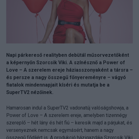
Napi párkereső realityben debütál műsorvezetőként
a képernyőn Szorcsik Viki. A színésznő a Power of
Love – A szerelem ereje háziasszonyaként a társra –
és persze a nagy összegű főnyereményre – vágyó
fiatalok mindennapjait kíséri és mutatja be a
SuperTV2 nézőinek.
Hamarosan indul a SuperTV2 vadonatúj valóságshowja, a
Power of Love – A szerelem ereje, amelyben tizennégy
szereplő – hét lány és hét fiú – keresik majd a párjukat, és
versenyeznek nemcsak egymásért, hanem a nagy
összegű fődíjért is. A produkció házigazdája Szorcsik Viki