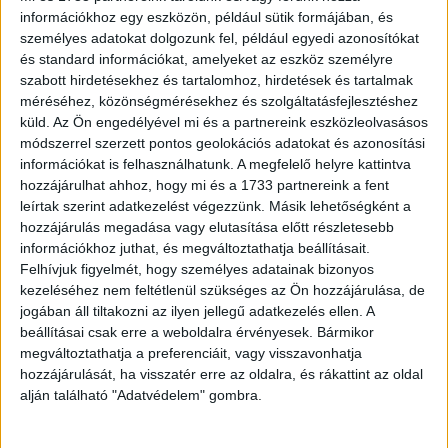
offja, a Los Angeles legjobbjai. Az új bűnügyi sorozat
információkhoz egy eszközön, például sütik formájában, és
gyönyörű főhősei a frissen Los Angelesbe áthelyezett
személyes adatokat dolgozunk fel, például egyedi azonosítókat
szabadszellemű Syd Burnett (Gabrielle Union) és a
és standard információkat, amelyeket az eszköz személyre
keményen dolgozó, kissé vaskalapos anyuka, Nancy
szabott hirdetésekhez és tartalomhoz, hirdetések és tartalmak
McKenna nyomozó (Jessica Alba). A két nő teljesen
méréséhez, közönségmérésekhez és szolgáltatásfejlesztéshez
küld.
Az Ön engedélyével mi és a partnereink eszközleolvasásos
különböző személyiséggel rendelkezik, azonban a közös
módszerrel szerzett pontos geolokációs adatokat és azonosítási
cél összekovácsolja őket: mind a ketten rács mögé
információkat is felhasználhatunk. A megfelelő helyre kattintva
akarják juttatni a város bűnözőit. A veszélyes munka
hozzájárulhat ahhoz, hogy mi és a 1733 partnereink a fent
mellett a magánéletükben sem lehet nyugtuk, mindkettő
leírtak szerint adatkezelést végezzünk. Másik lehetőségként a
múltjában vannak sötét foltok, amik most utolérik őket.
hozzájárulás megadása vagy elutasítása előtt részletesebb
információkhoz juthat, és megváltoztathatja beállításait.
Felhívjuk figyelmét, hogy személyes adatainak bizonyos
Ugyancsak szeptember 30-án, 22 órakor mutatkozik be
kezeléséhez nem feltétlenül szükséges az Ön hozzájárulása, de
országos premierként az AXN-en a 19-es körzet
jogában áll tiltakozni az ilyen jellegű adatkezelés ellen. A
akciósorozat, amelyben egy összeszokott csapattal
beállításai csak erre a weboldalra érvényesek. Bármikor
ismerkedhetünk meg. A seattle-i 19-es állomás
megváltoztathatja a preferenciáit, vagy visszavonhatja
rettenthetetlen tűzoltói nap mint nap életüket kockáztatják
hozzájárulását, ha visszatér erre az oldalra, és rákattint az oldal
a bajbajutott emberekért, nem ismernek lehetetlent, ha
alján található "Adatvédelem" gombra.
mások megmentéséről van szó. A kihívások azonban nem
csak munka közben várják őket, a szerelem is