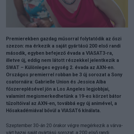
Premierekben gazdag műsorral folytatódik az őszi
szezon: ma érkezik a saját gyártású 200 első randi
második, egyben befejező évada a VIASAT3-ra,
illetve új, eddig nem látott részekkel jelentkezik a
SWAT – Különleges egység 2. évada az AXN-en.
Országos premierrel robban be 3 új sorozat a Sony
csatornáira: Gabrielle Union és Jessica Alba
főszereplésével jön a Los Angeles legjobbjai,
valamint megismerkedhetünk a 19-es körzet bátor
tűzoltóival az AXN-en, továbbá egy új animével, a
Hősakadémiával bővül a VIASAT6 kínálata.
Szeptember 30-án 20 órakor végre megérkezik a várva-
várt hazai saját gyártású sorozat, a 200 első randi