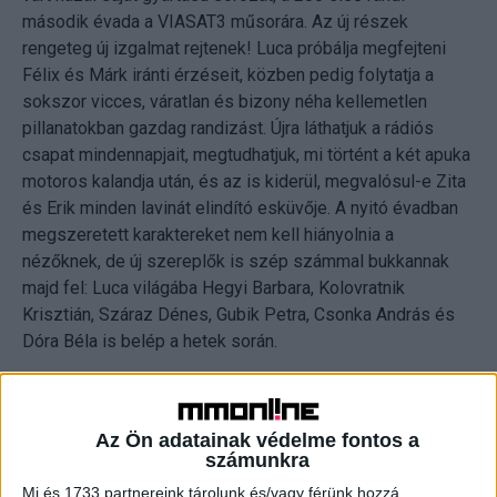
második évada a VIASAT3 műsorára. Az új részek
rengeteg új izgalmat rejtenek! Luca próbálja megfejteni
Félix és Márk iránti érzéseit, közben pedig folytatja a
sokszor vicces, váratlan és bizony néha kellemetlen
pillanatokban gazdag randizást. Újra láthatjuk a rádiós
csapat mindennapjait, megtudhatjuk, mi történt a két apuka
motoros kalandja után, és az is kiderül, megvalósul-e Zita
és Erik minden lavinát elindító esküvője. A nyitó évadban
megszeretett karaktereket nem kell hiányolnia a
nézőknek, de új szereplők is szép számmal bukkannak
majd fel: Luca világába Hegyi Barbara, Kolovratnik
Krisztián, Száraz Dénes, Gubik Petra, Csonka András és
Dóra Béla is belép a hetek során.
A Bad Boys filmek kedvelőit most egy igazán szuper
hírrel ajándékozza meg a Sony, ugyanis szeptember 30-án
Az Ön adatainak védelme fontos a
21 órakor a „Hősök otthona” kampány részeként országos
számunkra
premierrel érkezik az AXN-re a film saját gyártású spin-
Mi és 1733 partnereink tárolunk és/vagy férünk hozzá