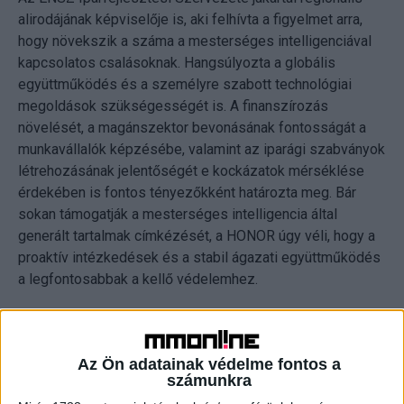
alirodájának képviselője is, aki felhívta a figyelmet arra,
hogy növekszik a száma a mesterséges intelligenciával
kapcsolatos csalásoknak. Hangsúlyozta a globális
együttműködés és a személyre szabott technológiai
megoldások szükségességét is. A finanszírozás
növelését, a magánszektor bevonásának fontosságát a
munkavállalók képzésébe, valamint az iparági szabványok
létrehozásának jelentőségét e kockázatok mérséklése
érdekében is fontos tényezőkként határozta meg. Bár
sokan támogatják a mesterséges intelligencia által
generált tartalmak címkézését, a HONOR úgy véli, hogy a
proaktív intézkedések és a stabil ágazati együttműködés
a legfontosabbak a kellő védelemhez.
Az emberközpontú innováció vezetőjeként a HONOR
proaktív lépéseket tett annak érdekében, hogy megvédje a
Az Ön adatainak védelme fontos a
felhasználókat az egyre gyakoribbá váló deepfake-es
számunkra
fenyegetésektől. Az IFA 2024-en debütált a HONOR saját