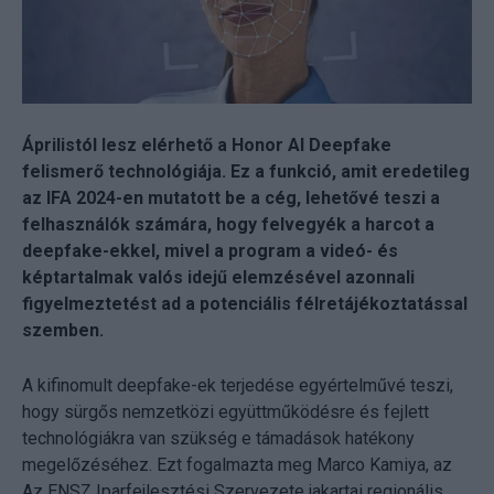
Áprilistól lesz elérhető a Honor AI Deepfake
felismerő technológiája. Ez a funkció, amit eredetileg
az IFA 2024-en mutatott be a cég, lehetővé teszi a
felhasználók számára, hogy felvegyék a harcot a
deepfake-ekkel, mivel a program a videó- és
képtartalmak valós idejű elemzésével azonnali
figyelmeztetést ad a potenciális félretájékoztatással
szemben.
A kifinomult deepfake-ek terjedése egyértelművé teszi,
hogy sürgős nemzetközi együttműködésre és fejlett
technológiákra van szükség e támadások hatékony
megelőzéséhez. Ezt fogalmazta meg Marco Kamiya, az
Az ENSZ Iparfejlesztési Szervezete jakartai regionális