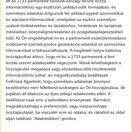
Mi és 1733 partnereink tárolunk és/vagy férünk hozzá
fejlesztésű AI Deepfake felismerő technológiája, ami
információkhoz egy eszközön, például sütik formájában, és
elemzi a finom, az emberi szem számára gyakran
személyes adatokat dolgozunk fel, például egyedi azonosítókat
láthatatlan következetlenségeket, beleértve a pixel-szintű
és standard információkat, amelyeket az eszköz személyre
tökéletlenségeket, a képkockák közötti folytonosságot,
szabott hirdetésekhez és tartalomhoz, hirdetések és tartalmak
valamint az arc és a frizura, illetve az arcvonások
méréséhez, közönségmérésekhez és szolgáltatásfejlesztéshez
konzisztenciáját. A manipulált tartalom észlelésekor
küld.
Az Ön engedélyével mi és a partnereink eszközleolvasásos
azonnali figyelmeztetés jelenik meg, amely megvédi a
módszerrel szerzett pontos geolokációs adatokat és azonosítási
információkat is felhasználhatunk. A megfelelő helyre kattintva
felhasználókat a deepfake-ek potenciális kockázataitól.
hozzájárulhat ahhoz, hogy mi és a 1733 partnereink a fent
leírtak szerint adatkezelést végezzünk. Másik lehetőségként a
A HONOR AI Deepfake felismerő technológiája jelentős
hozzájárulás megadása vagy elutasítása előtt részletesebb
figyelmet keltett, miközben VI. Fülöp király is aggodalmát
információkhoz juthat, és megváltoztathatja beállításait.
fejezte ki, miután Spanyolországban a
Felhívjuk figyelmét, hogy személyes adatainak bizonyos
személyazonossági lopásoknál és csalásoknál egyre
kezeléséhez nem feltétlenül szükséges az Ön hozzájárulása, de
jogában áll tiltakozni az ilyen jellegű adatkezelés ellen. A
gyakrabban használják a mesterséges intelligenciát. VI.
beállításai csak erre a weboldalra érvényesek. Bármikor
Fülöp pozitív reakciója és a szimulált arcok felismerésére
megváltoztathatja a preferenciáit, vagy visszavonhatja
vonatkozó kérdései alátámasztják a technológia
hozzájárulását, ha visszatér erre az oldalra, és rákattint az oldal
potenciális hatását és a folyamatos innováció
alján található "Adatvédelem" gombra.
szükségességét ezen a kritikus területen.