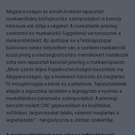
Magyarországon az elmúlt években tapasztalt
munkaerőhiány bérfejlesztés szempontjából is komoly
kihívások elé állítja a cégeket. A munkáltatók jelenleg
szektortól és munkakörtől függetlenül versenyeznek a
munkavállalókért. Az építőipar és a feldolgozóipar
különösen nehéz helyzetben van, a szellemi munkakörök
közül pedig a minőségbiztosítási mérnökökért mutatkozik
soha nem tapasztalt kereslet jelenleg a munkaerőpiacon.
„Mivel szinte teljes foglalkoztatottságról beszélünk ma
Magyarországon, így a munkaerő toborzás és megtartás
fő mozgatórugója a bérek és a juttatások. Tapasztalataink
alapján a logisztikai területen a legnagyobb a nyomás a
munkáltatókon béremelés szempontjából. A jelenlegi
bérszint mellett CNC gépkezelőket és beállítókat,
sofőröket, targoncásokat találni, valamint megtartani a
legnehezebb” - hangsúlyozza a Jobtain szakértője.