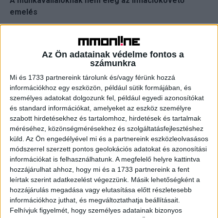
A munkavállalóknak nem elég az inflációkövető
emelés
Bár a vállalatok számára is kihívás a jelen gazdasági
környezetben a béremelés, a cégek többsége tisztában
Az Ön adatainak védelme fontos a
van azzal, hogy a munkavállalók több mint fele a
számunkra
magasabb bér érdekében vált vagy válthat munkahelyet.
Mi és 1733 partnereink tárolunk és/vagy férünk hozzá
„Becsléseink szerint tízből körülbelül hét cég az infláció
információkhoz egy eszközön, például sütik formájában, és
miatti béremelést tartja a legnagyobb üzleti kihívásnak
személyes adatokat dolgozunk fel, például egyedi azonosítókat
idén. A munkáltatók általában az adott évi inflációhoz
és standard információkat, amelyeket az eszköz személyre
igazítják az emelést, vagy az előző évit kompenzálják. A
szabott hirdetésekhez és tartalomhoz, hirdetések és tartalmak
méréséhez, közönségmérésekhez és szolgáltatásfejlesztéshez
munkavállalók azonban természetesen az infláció
küld.
Az Ön engedélyével mi és a partnereink eszközleolvasásos
mértékét meghaladó béremelést várnak, hogy minimum 1-
módszerrel szerzett pontos geolokációs adatokat és azonosítási
2 százalékos reálbérnövekedést érjenek el” – mondja
információkat is felhasználhatunk. A megfelelő helyre kattintva
Mihályi Magdolna. Hozzáteszi: A munkaerő-megtartás
hozzájárulhat ahhoz, hogy mi és a 1733 partnereink a fent
érdekében ezért tízből kilenc cég 2023-ban is emelte a
leírtak szerint adatkezelést végezzünk. Másik lehetőségként a
béreket. Partnereink körében átlagosan mintegy 12-15
hozzájárulás megadása vagy elutasítása előtt részletesebb
százalék mértékben nőttek az ilyen jellegű személyi
információkhoz juthat, és megváltoztathatja beállításait.
Felhívjuk figyelmét, hogy személyes adatainak bizonyos
kiadások. Ennél kiugróbb mértékű tömeges bérfejlesztést