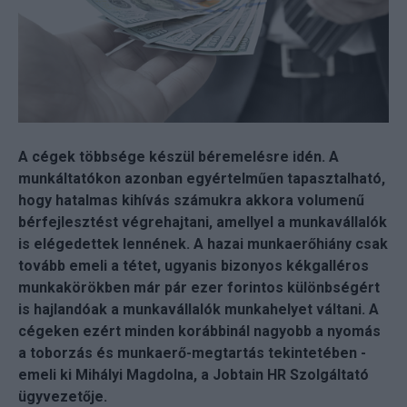
A cégek többsége készül béremelésre idén. A
munkáltatókon azonban egyértelműen tapasztalható,
hogy hatalmas kihívás számukra akkora volumenű
bérfejlesztést végrehajtani, amellyel a munkavállalók
is elégedettek lennének. A hazai munkaerőhiány csak
tovább emeli a tétet, ugyanis bizonyos kékgalléros
munkakörökben már pár ezer forintos különbségért
is hajlandóak a munkavállalók munkahelyet váltani. A
cégeken ezért minden korábbinál nagyobb a nyomás
a toborzás és munkaerő-megtartás tekintetében -
emeli ki Mihályi Magdolna, a Jobtain HR Szolgáltató
ügyvezetője.