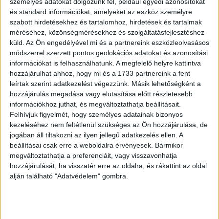
személyes adatokat dolgozunk fel, például egyedi azonosítókat
A Pepco Group megerősítette 2026-os előrejelzését: 6-
és standard információkat, amelyeket az eszköz személyre
8%-os árbevétel-növekedéssel, alacsony kétszámjegyű
szabott hirdetésekhez és tartalomhoz, hirdetések és tartalmak
EBITDA-bővüléssel és legalább 50%-os korrigált nettó
méréséhez, közönségmérésekhez és szolgáltatásfejlesztéshez
eredménynövekedéssel számol.
küld.
Az Ön engedélyével mi és a partnereink eszközleolvasásos
módszerrel szerzett pontos geolokációs adatokat és azonosítási
információkat is felhasználhatunk. A megfelelő helyre kattintva
OLVASTA MÁR?
hozzájárulhat ahhoz, hogy mi és a 1733 partnereink a fent
leírtak szerint adatkezelést végezzünk. Másik lehetőségként a
hozzájárulás megadása vagy elutasítása előtt részletesebb
információkhoz juthat, és megváltoztathatja beállításait.
Felhívjuk figyelmét, hogy személyes adatainak bizonyos
kezeléséhez nem feltétlenül szükséges az Ön hozzájárulása, de
jogában áll tiltakozni az ilyen jellegű adatkezelés ellen. A
beállításai csak erre a weboldalra érvényesek. Bármikor
megváltoztathatja a preferenciáit, vagy visszavonhatja
hozzájárulását, ha visszatér erre az oldalra, és rákattint az oldal
alján található "Adatvédelem" gombra.
Balatonra költözik fagyijával az év cukrásza