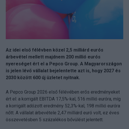
Az idei első félévben közel 2,5 milliárd eurós
árbevétel mellett majdnem 200 millió eurós
nyereséget ért el a Pepco Group. A Magyarországon
is jelen lévő vállalat bejelentette azt is, hogy 2027 és
2030 között 600 új üzletet nyitnak.
A Pepco Group 2026 első félévében erős eredményeket
ért el: a korrigált EBITDA 17,5%-kal, 516 millió euróra, míg
a korrigált adózott eredmény 52,3%-kal, 198 millió euróra
nőtt. A vállalat árbevétele 2,47 milliárd euró volt, ez éves
összevetésben 5 százalékos bővülést jelentett.