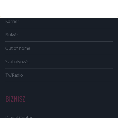
Mobil
Karrier
Bulvár
Out of home
Szabályozás
Tv/Rádió
BIZNISZ
Digital Center