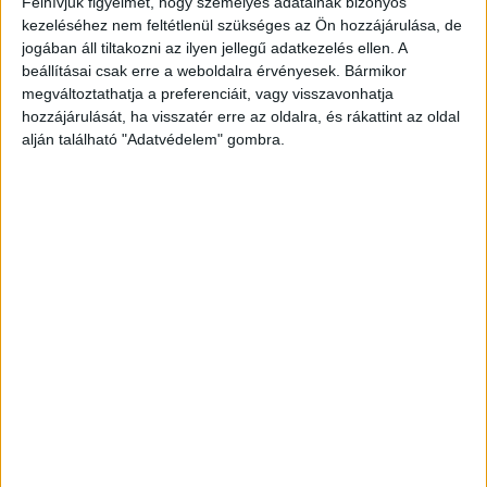
helyeztek az egyesületi munkában a nemzetközi
Felhívjuk figyelmét, hogy személyes adatainak bizonyos
kezeléséhez nem feltétlenül szükséges az Ön hozzájárulása, de
tudásáramlás biztosítására, a kiadói szakma legjobb
jogában áll tiltakozni az ilyen jellegű adatkezelés ellen. A
gyakorlatainak hazai bemutatására, az ezzel kapcsolatos
beállításai csak erre a weboldalra érvényesek. Bármikor
workshop-ok, képzések szervezésére.
megváltoztathatja a preferenciáit, vagy visszavonhatja
hozzájárulását, ha visszatér erre az oldalra, és rákattint az oldal
alján található "Adatvédelem" gombra.
A közgyűlésen megválasztott új vezetőség tagjai:
Elnök:
Kovács Tibor (Ringier Hungary Kft.)
Az elnökség tagjai:
Botka Tamás (Business Publishing Services Kft.)
Fenyővári Szilvia (Marquard Media Magyarország Kft.)