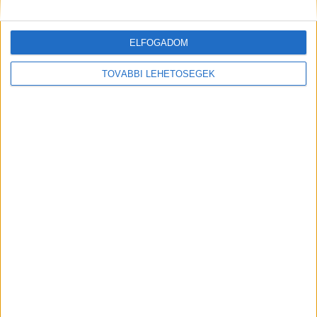
A rovat támogatói:
ELFOGADOM
TOVÁBBI LEHETŐSÉGEK
Még több podcast
DIGITAL CENTER
Új technikákkal támadnak a kiberbűnözők
Digital Center
2026. augusztus 7.