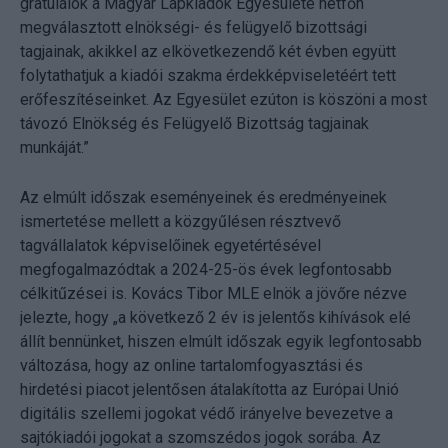
gratulálok a Magyar Lapkiadók Egyesülete hétfőn
megválasztott elnökségi- és felügyelő bizottsági
tagjainak, akikkel az elkövetkezendő két évben együtt
folytathatjuk a kiadói szakma érdekképviseletéért tett
erőfeszítéseinket. Az Egyesület ezúton is köszöni a most
távozó Elnökség és Felügyelő Bizottság tagjainak
munkáját.”
Az elmúlt időszak eseményeinek és eredményeinek
ismertetése mellett a közgyűlésen résztvevő
tagvállalatok képviselőinek egyetértésével
megfogalmazódtak a 2024-25-ös évek legfontosabb
célkitűzései is. Kovács Tibor MLE elnök a jövőre nézve
jelezte, hogy „a következő 2 év is jelentős kihívások elé
állít bennünket, hiszen elmúlt időszak egyik legfontosabb
változása, hogy az online tartalomfogyasztási és
hirdetési piacot jelentősen átalakította az Európai Unió
digitális szellemi jogokat védő irányelve bevezetve a
sajtókiadói jogokat a szomszédos jogok sorába. Az