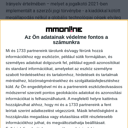
Irányelv értelmében – melyet a jogalkotó 2021-ben
implementált a szerzői jogi törvénybe - a kiadókkal kötött
megállapodás nélkül a globális technológiai cégek elvileg
nem használhatják fel a kiadóvállalatok médiatartalmait.
Jelenleg folyik ennek a jognak az érvényesítéséhez
Az Ön adatainak védelme fontos a
szükséges előkészítő munka a Repropress Egyesület
számunkra
irányításával és az MLE szakmai munkájával.
Mi és 1733 partnereink tárolunk és/vagy férünk hozzá
információkhoz egy eszközön, például sütik formájában, és
Ez a jogi és piaci változás kiemelkedő jelentőségű, és
személyes adatokat dolgozunk fel, például egyedi azonosítókat
egyben megteremheti a lehetőséget arra, hogy a kiadók
és standard információkat, amelyeket az eszköz személyre
több bevételhez jussanak az általuk előállított tartalmak
szabott hirdetésekhez és tartalomhoz, hirdetések és tartalmak
után. A sajtókiadói jogok érvényesítése kapcsán európai
méréséhez, közönségmérésekhez és szolgáltatásfejlesztéshez
szinten is komoly munka zajlott és a hazai kiadók jelentős
küld.
Az Ön engedélyével mi és a partnereink eszközleolvasásos
módszerrel szerzett pontos geolokációs adatokat és azonosítási
része közösen kívánja érvényre juttatni a törvény által
információkat is felhasználhatunk. A megfelelő helyre kattintva
megalkotott keretrendszerben az érdekeiket.”
hozzájárulhat ahhoz, hogy mi és a 1733 partnereink a fent
leírtak szerint adatkezelést végezzünk. Másik lehetőségként a
A szakmát érintő legfontosabb stratégiai kérdésekben a
hozzájárulás megadása vagy elutasítása előtt részletesebb
közgyűlés résztvevői továbbra is nagy hangsúlyt
információkhoz juthat, és megváltoztathatja beállításait.