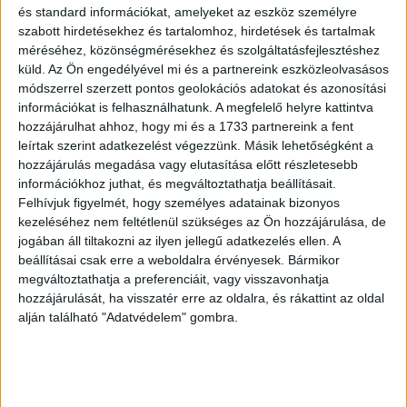
szolgáltatónál nem nagyon kapkodnak a 444.hu
és standard információkat, amelyeket az eszköz személyre
összeállítása szerint, hogy mielőbb megszülessen az
szabott hirdetésekhez és tartalomhoz, hirdetések és tartalmak
egyezség. A portál úgy tudja, a UPC-vel is vannak
méréséhez, közönségmérésekhez és szolgáltatásfejlesztéshez
tárgyalások, de nem rendszeresek. Azonban, ha sikerült a
küld.
Az Ön engedélyével mi és a partnereink eszközleolvasásos
TV2-nek megállapodni az egyik naggyal, akkor várhatóan a
módszerrel szerzett pontos geolokációs adatokat és azonosítási
információkat is felhasználhatunk. A megfelelő helyre kattintva
másik is követi majd.
hozzájárulhat ahhoz, hogy mi és a 1733 partnereink a fent
leírtak szerint adatkezelést végezzünk. Másik lehetőségként a
Az NMHH júliusi televíziós gyorsjelentése szerint a DIGI
hozzájárulás megadása vagy elutasítása előtt részletesebb
30,4 százalékos piaci részesedéssel bír, a Telekom 27,2,
információkhoz juthat, és megváltoztathatja beállításait.
míg a UPC 25,9 százalékossal.
Felhívjuk figyelmét, hogy személyes adatainak bizonyos
kezeléséhez nem feltétlenül szükséges az Ön hozzájárulása, de
jogában áll tiltakozni az ilyen jellegű adatkezelés ellen. A
A 444.hu beszámolója szerint a TV2 a jövő héttől
beállításai csak erre a weboldalra érvényesek. Bármikor
válságmegoldásként a Spíler 1-es csatornáján tűzi
megváltoztathatja a preferenciáit, vagy visszavonhatja
műsorra a Bajnokok Ligája-mérkőzéseket. Ez viszont azt
hozzájárulását, ha visszatér erre az oldalra, és rákattint az oldal
jelenti, hogy a médiacég úgy fizetett ki az idei jogdíjért
alján található "Adatvédelem" gombra.
közel 4,5 millió eurót, hogy azért a szolgáltatóknak nem
kell plusz pénzt fizetniük.
A Spíler péntek reggel azt is közölte oldalán, hogy