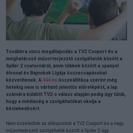
Továbbra sincs megállapodás a TV2 Csoport és a
meghatározó műsorterjesztő szolgáltatók között a
Spíler 2 csatornáról, amin többek között a spanyol
élvonal és Bajnokok Ligája összecsapásokat
közvetítenek. A
444.hu
összeállítása szerint még
hetekig nem is várható jelentős előrelépést, a lap
számára küldött TV2-s válasz alapján pedig úgy tűnik,
hogy a médiacég a szolgáltatókat okolja a
késlekedésért.
Nem közeledtek az álláspontok a TV2 Csoport és a nagy
műsorterjesztő szolgáltatók között a Spíler 2 ügy