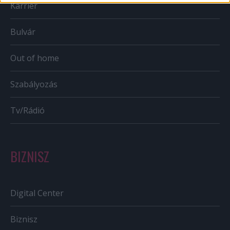
Karrier
Bulvár
Out of home
Szabályozás
Tv/Rádió
BIZNISZ
Digital Center
Biznisz