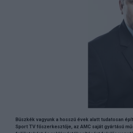
Büszkék vagyunk a hosszú évek alatt tudatosan épít
Sport TV főszerkesztője, az AMC saját gyártású műso