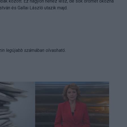
bbak között. Ez nagyon nehéz lesz, de sok örömet okozna
tván és Gallai László utazik majd.
zin legújabb számában olvasható.