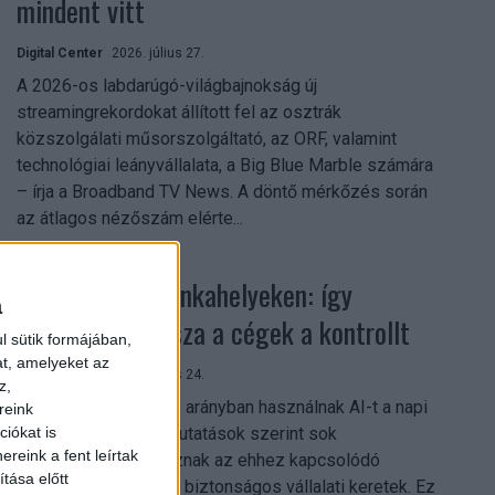
mindent vitt
Digital Center
2026. július 27.
A 2026-os labdarúgó-világbajnokság új
streamingrekordokat állított fel az osztrák
közszolgálati műsorszolgáltató, az ORF, valamint
technológiai leányvállalata, a Big Blue Marble számára
– írja a Broadband TV News. A döntő mérkőzés során
az átlagos nézőszám elérte...
Shadow AI a munkahelyeken: így
a
szerezhetik vissza a cégek a kontrollt
l sütik formájában,
at, amelyeket az
Digital Center
2026. július 24.
z,
A munkavállalók nagy arányban használnak AI-t a napi
reink
munkában, ám friss kutatások szerint sok
iókat is
reink a fent leírtak
szervezetnél hiányoznak az ehhez kapcsolódó
tása előtt
világos irányelvek és biztonságos vállalati keretek. Ez