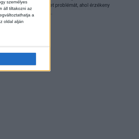
hogy személyes
különösen ott jelenthet problémát, ahol érzékeny
áll tiltakozni az
üzleti információkkal...
egváltoztathatja a
z oldal alján