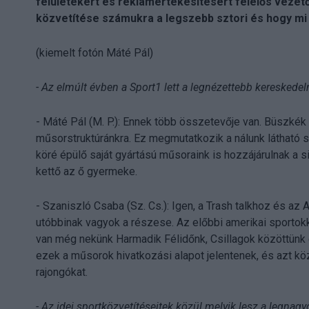
felületekért és reklámértékesítésért felelős vezető
közvetítése számukra a legszebb sztori és hogy mi 
(kiemelt fotón Máté Pál)
- Az elmúlt évben a Sport1 lett a legnézettebb kereskede
- Máté Pál (M. P.): Ennek több összetevője van. Büszkék
műsorstruktúránkra. Ez megmutatkozik a nálunk látható
köré épülő saját gyártású műsoraink is hozzájárulnak a si
kettő az ő gyermeke.
- Szaniszló Csaba (Sz. Cs.): Igen, a Trash talkhoz és a
utóbbinak vagyok a részese. Az előbbi amerikai sportokk
van még nekünk Harmadik Félidőnk, Csillagok közöttünk
ezek a műsorok hivatkozási alapot jelentenek, és azt kö
rajongókat.
- Az idei sportközvetítéseitek közül melyik lesz a legna