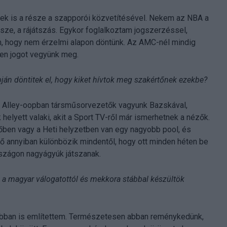
ének is a része a szapporói közvetítésével. Nekem az NBA a
ze, a rájátszás. Egykor foglalkoztam jogszerzéssel,
, hogy nem érzelmi alapon döntünk. Az AMC-nél mindig
lyen jogot vegyünk meg.
ján döntitek el, hogy kiket hívtok meg szakértőnek ezekbe?
az Alley-oopban társműsorvezetők vagyunk Bazskával,
helyett valaki, akit a Sport TV-ről már ismerhetnek a nézők.
dőben vagy a Heti helyzetben van egy nagyobb pool, és
dő annyiban különbözik mindentől, hogy ott minden héten be
rszágon nagyágyúk játszanak.
 a magyar válogatottól és mekkora stábbal készültök
rábban is említettem. Természetesen abban reménykedünk,