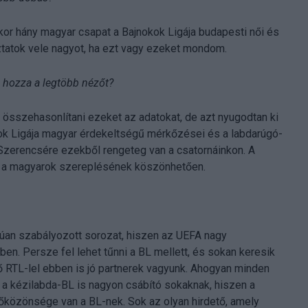
kkor hány magyar csapat a Bajnokok Ligája budapesti női és
áztatok vele nagyot, ha ezt vagy ezeket mondom.
a hozza a legtöbb nézőt?
 összehasonlítani ezeket az adatokat, de azt nyugodtan ki
kok Ligája magyar érdekeltségű mérkőzései és a labdarúgó-
Szerencsére ezekből rengeteg van a csatornáinkon. A
és a magyarok szereplésének köszönhetően.
rúan szabályozott sorozat, hiszen az UEFA nagy
en. Persze fel lehet tűnni a BL mellett, és sokan keresik
tő RTL-lel ebben is jó partnerek vagyunk. Ahogyan minden
 a kézilabda-BL is nagyon csábító sokaknak, hiszen a
őközönsége van a BL-nek. Sok az olyan hirdető, amely