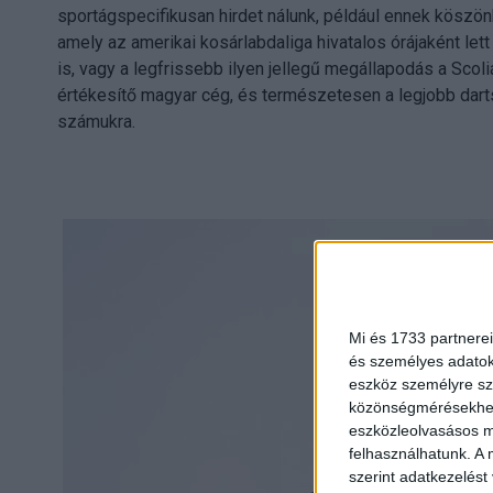
sportágspecifikusan hirdet nálunk, például ennek köszö
amely az amerikai kosárlabdaliga hivatalos órájaként le
is, vagy a legfrissebb ilyen jellegű megállapodás a Sco
értékesítő magyar cég, és természetesen a legjobb dart
számukra.
Mi és 1733 partnerei
és személyes adatoka
eszköz személyre sz
közönségmérésekhez 
eszközleolvasásos mó
felhasználhatunk. A 
szerint adatkezelést