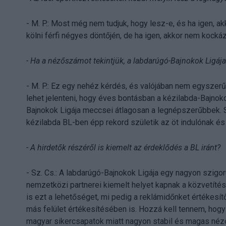
- M. P.: Most még nem tudjuk, hogy lesz-e, és ha igen, a
kölni férfi négyes döntőjén, de ha igen, akkor nem kock
- Ha a nézőszámot tekintjük, a labdarúgó-Bajnokok Ligáj
- M. P.: Ez egy nehéz kérdés, és valójában nem egyszerű
lehet jelenteni, hogy éves bontásban a kézilabda-Bajno
Bajnokok Ligája meccsei átlagosan a legnépszerűbbek. 
kézilabda BL-ben épp rekord születik az öt indulónak 
- A hirdetők részéről is kiemelt az érdeklődés a BL iránt?
- Sz. Cs.: A labdarúgó-Bajnokok Ligája egy nagyon szigo
nemzetközi partnerei kiemelt helyet kapnak a közvetítésb
is ezt a lehetőséget, mi pedig a reklámidőnket értékesí
más felület értékesítésében is. Hozzá kell tennem, hogy
magyar sikercsapatok miatt nagyon stabil és magas néz