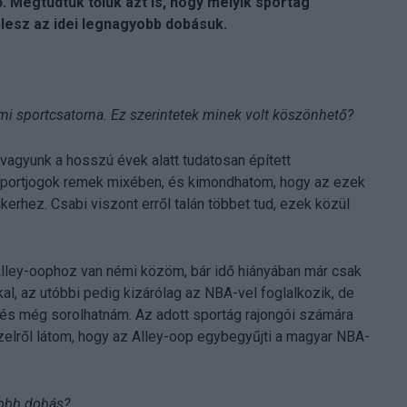
. Megtudtuk tőlük azt is, hogy melyik sportág
lesz az idei legnagyobb dobásuk.
lmi sportcsatorna. Ez szerintetek minek volt köszönhető?
 vagyunk a hosszú évek alatt tudatosan épített
 sportjogok remek mixében, és kimondhatom, hogy az ezek
kerhez. Csabi viszont erről talán többet tud, ezek közül
z Alley-oophoz van némi közöm, bár idő hiányában már csak
al, az utóbbi pedig kizárólag az NBA-vel foglalkozik, de
 és még sorolhatnám. Az adott sportág rajongói számára
zelről látom, hogy az Alley-oop egybegyűjti a magyar NBA-
gyobb dobás?