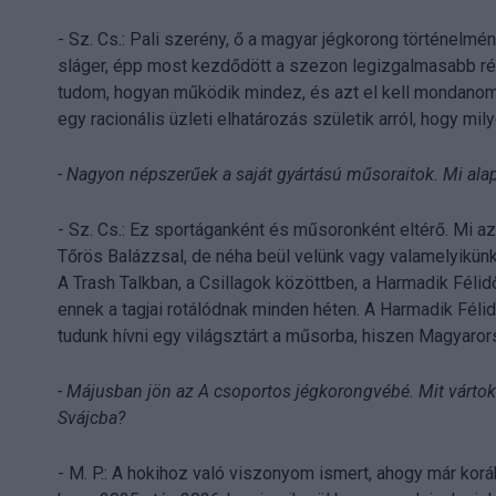
- Sz. Cs.: Pali szerény, ő a magyar jégkorong történelm
sláger, épp most kezdődött a szezon legizgalmasabb rés
tudom, hogyan működik mindez, és azt el kell mondanom
egy racionális üzleti elhatározás születik arról, hogy mi
- Nagyon népszerűek a saját gyártású műsoraitok. Mi alap
- Sz. Cs.: Ez sportáganként és műsoronként eltérő. Mi 
Tőrös Balázzsal, de néha beül velünk vagy valamelyikünk 
A Trash Talkban, a Csillagok közöttben, a Harmadik Féli
ennek a tagjai rotálódnak minden héten. A Harmadik Féli
tudunk hívni egy világsztárt a műsorba, hiszen Magyaro
- Májusban jön az A csoportos jégkorongvébé. Mit vártok
Svájcba?
- M. P.: A hokihoz való viszonyom ismert, ahogy már ko