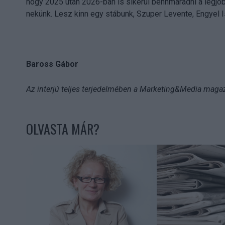
hogy 2025 után 2026-ban is sikerül bennmaradni a legjo
nekünk. Lesz kinn egy stábunk, Szuper Levente, Engyel Is
Baross Gábor
Az interjú teljes terjedelmében a Marketing&Media maga
OLVASTA MÁR?