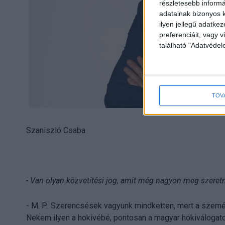
részletesebb informác
adatainak bizonyos k
ilyen jellegű adatke
preferenciáit, vagy v
található "Adatvéde
TOV
Szaniszló Csaba
- Van olyan közvetítési jog, amit még nagyon meg szeret
- M. P.: Szerencsések vagyunk mindketten, mert a szemé
Nekem ilyen a hokivébé, pontosan a magyar hokiválogato