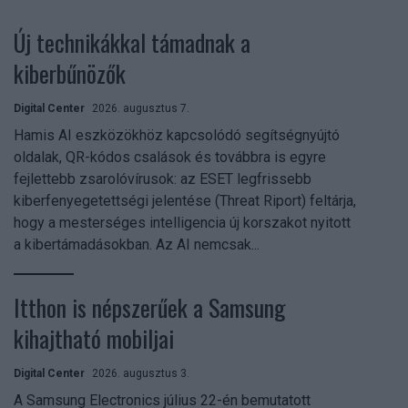
Új technikákkal támadnak a
kiberbűnözők
Digital Center
2026. augusztus 7.
Hamis AI eszközökhöz kapcsolódó segítségnyújtó
oldalak, QR-kódos csalások és továbbra is egyre
fejlettebb zsarolóvírusok: az ESET legfrissebb
kiberfenyegetettségi jelentése (Threat Riport) feltárja,
hogy a mesterséges intelligencia új korszakot nyitott
a kibertámadásokban. Az AI nemcsak...
Itthon is népszerűek a Samsung
kihajtható mobiljai
Digital Center
2026. augusztus 3.
A Samsung Electronics július 22-én bemutatott