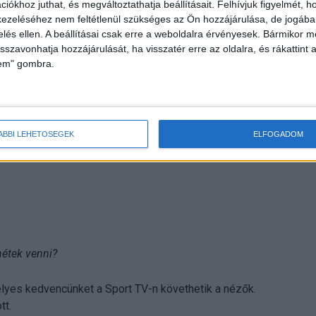
iókhoz juthat, és megváltoztathatja beállításait.
Felhívjuk figyelmét, 
ezeléséhez nem feltétlenül szükséges az Ön hozzájárulása, de jogában 
zelés ellen. A beállításai csak erre a weboldalra érvényesek. Bármikor m
isszavonhatja hozzájárulását, ha visszatér erre az oldalra, és rákattint a
lem" gombra.
ÁBBI LEHETŐSÉGEK
ELFOGADOM
nétek venni?
lyes kedvencünket a Sport TV-n követhetik a nézők.
tt.