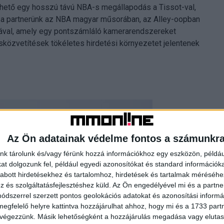
nhető egy hosszú távú NBA-s megállapodás a Tissot-val,
tt a partnerünk az NBA magyar műsorában, az Alley-oopban
liával, amely egy pontszámláló kamerarendszereket
sközvetítések tökéletes hirdetési környezetet jelentenek
Az Ön adatainak védelme fontos a számunkr
nk tárolunk és/vagy férünk hozzá információkhoz egy eszközön, példáu
t dolgozunk fel, például egyedi azonosítókat és standard információk
abott hirdetésekhez és tartalomhoz, hirdetések és tartalmak méréséhe
és szolgáltatásfejlesztéshez küld.
Az Ön engedélyével mi és a partne
dszerrel szerzett pontos geolokációs adatokat és azonosítási informác
megfelelő helyre kattintva hozzájárulhat ahhoz, hogy mi és a 1733 partne
 végezzünk. Másik lehetőségként a hozzájárulás megadása vagy elutasí