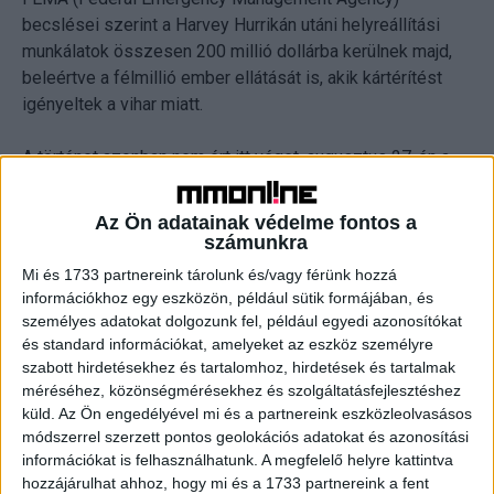
becslései szerint a Harvey Hurrikán utáni helyreállítási
munkálatok összesen 200 millió dollárba kerülnek majd,
beleértve a félmillió ember ellátását is, akik kártérítést
igényeltek a vihar miatt.
A történet azonban nem ért itt véget, augusztus 27-én a
meteorológusok elkezdték vizsgálni az Irma hurrikán
viselkedését Afrika partjainál. Aggodalomra adott okot,
Az Ön adatainak védelme fontos a
hogy miközben áthaladt az Atlanti-óceánon fokozódott az
számunkra
ereje. Szeptember 15-re 5-ös erősségű szörnyeteggé
Mi és 1733 partnereink tárolunk és/vagy férünk hozzá
vált, majdnem 425 mérföldes szélességgel és 185
információkhoz egy eszközön, például sütik formájában, és
mérföld per óra sebességgel. Irma áthaladt a Karibi
személyes adatokat dolgozunk fel, például egyedi azonosítókat
térségen, Florida felé tartva és a Harvey hurrikánhoz
és standard információkat, amelyeket az eszköz személyre
szabott hirdetésekhez és tartalomhoz, hirdetések és tartalmak
hasonló pusztítást végzett… De továbbra sem
méréséhez, közönségmérésekhez és szolgáltatásfejlesztéshez
nyugodhatunk meg: a Maria hurrikán, egy másik 5-ös
küld.
Az Ön engedélyével mi és a partnereink eszközleolvasásos
erősségű tornádó is pusztít a Karibi térségben…
módszerrel szerzett pontos geolokációs adatokat és azonosítási
információkat is felhasználhatunk. A megfelelő helyre kattintva
hozzájárulhat ahhoz, hogy mi és a 1733 partnereink a fent
CÍMKÉK
Discovery
hurrikánok