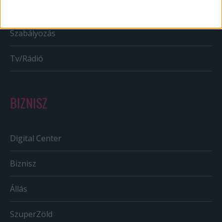
Out of home
Szabályozás
Tv/Rádió
BIZNISZ
Digital Center
Biznisz
Állás
SzuperZöld