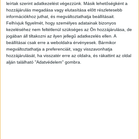
leírtak szerint adatkezelést végezzünk. Másik lehetőségként a
hozzájárulás megadása vagy elutasítása előtt részletesebb
információkhoz juthat, és megváltoztathatja beállításait.
Felhívjuk figyelmét, hogy személyes adatainak bizonyos
kezeléséhez nem feltétlenül szükséges az Ön hozzájárulása, de
Facebook
Email
jogában áll tiltakozni az ilyen jellegű adatkezelés ellen. A
beállításai csak erre a weboldalra érvényesek. Bármikor
megváltoztathatja a preferenciáit, vagy visszavonhatja
hozzájárulását, ha visszatér erre az oldalra, és rákattint az oldal
alján található "Adatvédelem" gombra.
Előző cikk
Következő cikk
Több nőt az ICT szektorba!
Erre megy el a zsebpénz
KAPCSOLÓDÓ CIKKEK
MORE FROM AUTHOR
Izgalmas premierek a
National Geographic műsorán
Versenyben a legjobb filmnek járó