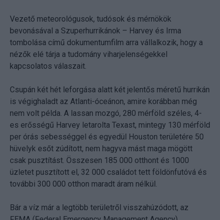
Vezető meteorológusok, tudósok és mérnökök
bevonásával a Szuperhurrikánok – Harvey és Irma
tombolása című dokumentumfilm arra vállalkozik, hogy a
nézők elé tárja a tudomány viharjelenségekkel
kapcsolatos válaszait.
Csupán két hét leforgása alatt két jelentős méretű hurrikán
is végighaladt az Atlanti-óceánon, amire korábban még
nem volt példa. A lassan mozgó, 280 mérföld széles, 4-
es erősségű Harvey letarolta Texast, mintegy 130 mérföld
per órás sebességgel és egyedül Houston területére 50
hüvelyk esőt zúdított, nem hagyva mást maga mögött
csak pusztítást. Összesen 185 000 otthont és 1000
üzletet pusztított el, 32 000 családot tett földönfutóvá és
további 300 000 otthon maradt áram nélkül.
Bár a víz már a legtöbb területről visszahúzódott, az
FEMA (Federal Emergency Management Agency)