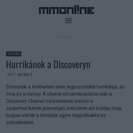
- HIRDETÉS -
Tv/Rádió
Hurrikánok a Discoveryn
2017. október 5.
Elvonultak a történelem talán legpusztítóbb hurrikánjai, az
Irma és a Harvey. A viharok elcsendesedése után a
Discovery Channel mélyrehatóan elemzi a
szuperhurrikánok jelenségét, miközben azt kutatja, hogy
hogyan válnak a tornádók egyre nagyobbakká és
erősebbekké.