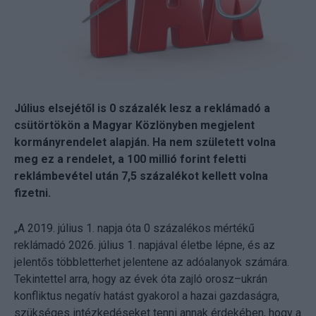
Július elsejétől is 0 százalék lesz a reklámadó a
csütörtökön a Magyar Közlönyben megjelent
kormányrendelet alapján. Ha nem született volna
meg ez a rendelet, a 100 millió forint feletti
reklámbevétel után 7,5 százalékot kellett volna
fizetni.
„A 2019. július 1. napja óta 0 százalékos mértékű
reklámadó 2026. július 1. napjával életbe lépne, és az
jelentős többletterhet jelentene az adóalanyok számára.
Tekintettel arra, hogy az évek óta zajló orosz–ukrán
konfliktus negatív hatást gyakorol a hazai gazdaságra,
szükséges intézkedéseket tenni annak érdekében, hogy a