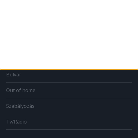
Print
Web
Mobil
Karrier
Bulvár
Out of home
Szabályozás
Tv/Rádió