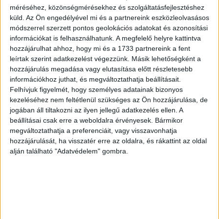
méréséhez, közönségmérésekhez és szolgáltatásfejlesztéshez
küld.
Az Ön engedélyével mi és a partnereink eszközleolvasásos
módszerrel szerzett pontos geolokációs adatokat és azonosítási
információkat is felhasználhatunk. A megfelelő helyre kattintva
Így ünnepelt az UFA Produkció
hozzájárulhat ahhoz, hogy mi és a 1733 partnereink a fent
leírtak szerint adatkezelést végezzünk. Másik lehetőségként a
hozzájárulás megadása vagy elutasítása előtt részletesebb
információkhoz juthat, és megváltoztathatja beállításait.
Felhívjuk figyelmét, hogy személyes adatainak bizonyos
kezeléséhez nem feltétlenül szükséges az Ön hozzájárulása, de
jogában áll tiltakozni az ilyen jellegű adatkezelés ellen. A
beállításai csak erre a weboldalra érvényesek. Bármikor
megváltoztathatja a preferenciáit, vagy visszavonhatja
hozzájárulását, ha visszatér erre az oldalra, és rákattint az oldal
alján található "Adatvédelem" gombra.
A Z és az alfa generáció megoldásai írhatják a jövőt