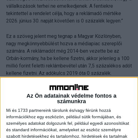
vállalkozások terhei ne emelkedjenek. A fentiekre
tekintettel a rendelet célja, hogy a reklámadó mértéke
2026. június 30. napját követően is 0 százalék legyen.”
Ez a szöveg jelent meg tegnap a Magyar Közlönyben,
nagy megkönnyebbülést hozva a médiapiac szereplői
számára. A reklámadót még 2014-ben vezette be az
Orbán-kormány, ha be kellene fizetni, akkor jelenleg a 100
millió forint feletti reklámbevétel után 7,5 százalékos adót
kellene fizetni. Az adókulcs 2019 óta 0 százalék.
OLVASTA MÁR?
Az Ön adatainak védelme fontos a
számunkra
Mi és 1733 partnereink tárolunk és/vagy férünk hozzá
információkhoz egy eszközön, például sütik formájában, és
személyes adatokat dolgozunk fel, például egyedi azonosítókat
és standard információkat, amelyeket az eszköz személyre
szabott hirdetésekhez és tartalomhoz, hirdetések és tartalmak