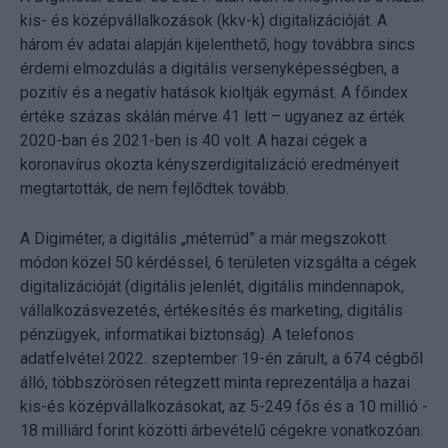
kis- és középvállalkozások (kkv-k) digitalizációját. A
három év adatai alapján kijelenthető, hogy továbbra sincs
érdemi elmozdulás a digitális versenyképességben, a
pozitív és a negatív hatások kioltják egymást. A főindex
értéke százas skálán mérve 41 lett – ugyanez az érték
2020-ban és 2021-ben is 40 volt. A hazai cégek a
koronavírus okozta kényszerdigitalizáció eredményeit
megtartották, de nem fejlődtek tovább.
A Digiméter, a digitális „méterrúd” a már megszokott
módon közel 50 kérdéssel, 6 területen vizsgálta a cégek
digitalizációját (digitális jelenlét, digitális mindennapok,
vállalkozásvezetés, értékesítés és marketing, digitális
pénzügyek, informatikai biztonság). A telefonos
adatfelvétel 2022. szeptember 19-én zárult, a 674 cégből
álló, többszörösen rétegzett minta reprezentálja a hazai
kis-és középvállalkozásokat, az 5-249 fős és a 10 millió -
18 milliárd forint közötti árbevételű cégekre vonatkozóan.