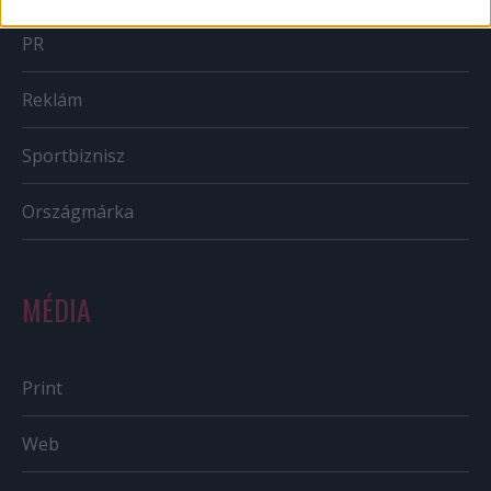
PR
Reklám
Sportbiznisz
Országmárka
MÉDIA
Print
Web