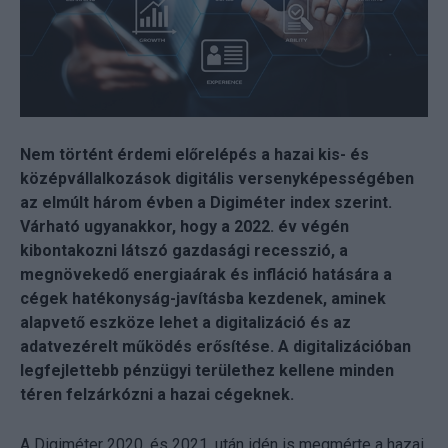
Nem történt érdemi előrelépés a hazai kis- és
középvállalkozások digitális versenyképességében
az elmúlt három évben a Digiméter index szerint.
Várható ugyanakkor, hogy a 2022. év végén
kibontakozni látszó gazdasági recesszió, a
megnövekedő energiaárak és infláció hatására a
cégek hatékonyság-javításba kezdenek, aminek
alapvető eszköze lehet a digitalizáció és az
adatvezérelt működés erősítése. A digitalizációban
legfejlettebb pénzügyi területhez kellene minden
téren felzárkózni a hazai cégeknek.
A Digiméter 2020. és 2021. után idén is megmérte a hazai