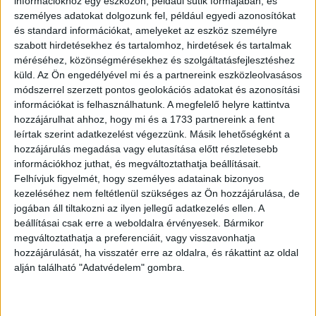
információkhoz egy eszközön, például sütik formájában, és
elmondható, hogy elérhető, sőt meghaladható a kkv-k
személyes adatokat dolgozunk fel, például egyedi azonosítókat
és standard információkat, amelyeket az eszköz személyre
átlagos digitalizációs szintje azoknak, akik úgy döntenek,
szabott hirdetésekhez és tartalomhoz, hirdetések és tartalmak
hogy a 2022. év végén kibontakozni látszó gazdasági
méréséhez, közönségmérésekhez és szolgáltatásfejlesztéshez
recesszió, az elszabaduló energiaárak és a
küld.
Az Ön engedélyével mi és a partnereink eszközleolvasásos
megnövekedett infláció hatására hatékonyság-javításba
módszerrel szerzett pontos geolokációs adatokat és azonosítási
kezdenek, aminek fontos eszköze a digitalizáció és az
információkat is felhasználhatunk. A megfelelő helyre kattintva
adatvezérelt működés erősítése.
hozzájárulhat ahhoz, hogy mi és a 1733 partnereink a fent
leírtak szerint adatkezelést végezzünk. Másik lehetőségként a
hozzájárulás megadása vagy elutasítása előtt részletesebb
A legfejlettebb 20%-ba tartozó cégeknél sincs
információkhoz juthat, és megváltoztathatja beállításait.
szignifikáns változás – vagyis egyelőre a legjobbak is
Felhívjuk figyelmét, hogy személyes adatainak bizonyos
beérik azzal, ahová eljutottak. A Digiméter várakozása,
kezeléséhez nem feltétlenül szükséges az Ön hozzájárulása, de
hogy ha a jövő évi kutatásig jellemző marad a recesszió
jogában áll tiltakozni az ilyen jellegű adatkezelés ellen. A
és a magas infláció (a prognózisok sajnos ezt mutatják),
beállításai csak erre a weboldalra érvényesek. Bármikor
akkor 2023-ra lehet szignifikáns előrelépés a
megváltoztathatja a preferenciáit, vagy visszavonhatja
hozzájárulását, ha visszatér erre az oldalra, és rákattint az oldal
hatékonyságnövelést támogató digitalizáció terén is.
alján található "Adatvédelem" gombra.