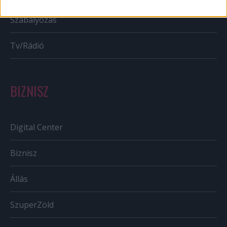
Szabályozás
Tv/Rádió
BIZNISZ
Digital Center
Biznisz
Állás
SzuperZöld