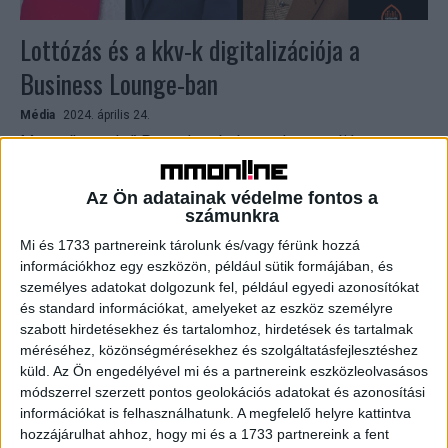
Lottózás és a kkv-k digitalizációja a
Business Lounge-ban
Média
2024. április 24.
Megnyílt az első Posta Lottózó, ennek apropóján
Bánhegyi Zsófia, a Szerencsejáték Zrt. kereskedelmi
igazgatója és Nemes Gábor György, a Magyar Posta
Az Ön adatainak védelme fontos a
lakossági értékesítési és...
számunkra
Mi és 1733 partnereink tárolunk és/vagy férünk hozzá
információkhoz egy eszközön, például sütik formájában, és
személyes adatokat dolgozunk fel, például egyedi azonosítókat
és standard információkat, amelyeket az eszköz személyre
szabott hirdetésekhez és tartalomhoz, hirdetések és tartalmak
méréséhez, közönségmérésekhez és szolgáltatásfejlesztéshez
küld.
Az Ön engedélyével mi és a partnereink eszközleolvasásos
módszerrel szerzett pontos geolokációs adatokat és azonosítási
információkat is felhasználhatunk. A megfelelő helyre kattintva
hozzájárulhat ahhoz, hogy mi és a 1733 partnereink a fent