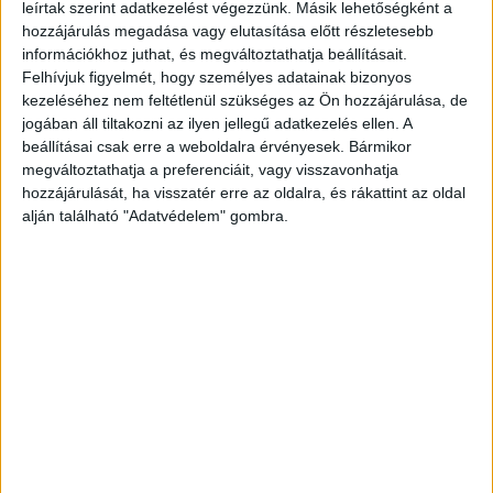
Digitalizáció: nincs érdemi változás a kkv-
leírtak szerint adatkezelést végezzünk. Másik lehetőségként a
szektorban
hozzájárulás megadása vagy elutasítása előtt részletesebb
információkhoz juthat, és megváltoztathatja beállításait.
Kutatás
2024. április 18.
Felhívjuk figyelmét, hogy személyes adatainak bizonyos
kezeléséhez nem feltétlenül szükséges az Ön hozzájárulása, de
A Digiméter idén már negyedik alkalommal mérte fel a
jogában áll tiltakozni az ilyen jellegű adatkezelés ellen. A
hazai kis- és középvállalkozások (kkv-k)
beállításai csak erre a weboldalra érvényesek. Bármikor
digitalizációjának szintjét. A főindex értéke százas skálán
megváltoztathatja a preferenciáit, vagy visszavonhatja
mérve 40 lett...
hozzájárulását, ha visszatér erre az oldalra, és rákattint az oldal
alján található "Adatvédelem" gombra.
Így állnak a digitalizációval a hazai cégek
Kutatás
2022. október 18.