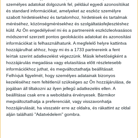
tekinthető rossznak a korábbi évekhez képest, a
személyes adatokat dolgozunk fel, például egyedi azonosítókat
szakemberek szerint az idetartozó téli gumik több mint
és standard információkat, amelyeket az eszköz személyre
szabott hirdetésekhez és tartalomhoz, hirdetések és tartalmak
20 százaléka problémás, elöregedett és/vagy elkopott.
méréséhez, közönségmérésekhez és szolgáltatásfejlesztéshez
Különösen az idősebb, valamint a frissebb rendszámmal
küld.
Az Ön engedélyével mi és a partnereink eszközleolvasásos
rendelkező, vélelmezhetően külföldről behozott, szintén
módszerrel szerzett pontos geolokációs adatokat és azonosítási
korosabb autók esetében figyelhető meg ez a tendencia.
információkat is felhasználhatunk. A megfelelő helyre kattintva
Az abroncsok oldalfalán megtalálható DOT jelzésből
hozzájárulhat ahhoz, hogy mi és a 1733 partnereink a fent
kiderül, hogy adott terméket melyik év hányadik
leírtak szerint adatkezelést végezzünk. Másik lehetőségként a
hónapjában gyártották. A 10 év feletti életkorú abroncsok
hozzájárulás megadása vagy elutasítása előtt részletesebb
információkhoz juthat, és megváltoztathatja beállításait.
tapadási képessége és rugalmassága már annyira
Felhívjuk figyelmét, hogy személyes adatainak bizonyos
lecsökken, hogy nagy kockázatot jelentenek a
kezeléséhez nem feltétlenül szükséges az Ön hozzájárulása, de
közlekedésben.
jogában áll tiltakozni az ilyen jellegű adatkezelés ellen. A
„Sokféle hibajelenséget tártunk fel a téli abroncsok
beállításai csak erre a weboldalra érvényesek. Bármikor
esetében. A leggyakoribb az abroncsok kopottsága,
megváltoztathatja a preferenciáit, vagy visszavonhatja
töredezettsége. A téli abroncsok 4 milliméteres
hozzájárulását, ha visszatér erre az oldalra, és rákattint az oldal
profilmélység alatt már nem működnek megfelelően
alján található "Adatvédelem" gombra.
hóban és latyakban. Ez alatti értéken közlekedni pedig
fokozottan balesetveszélyes” – mondta el Tiszay.
A felmért gépjárművek 2 százalékán használnak