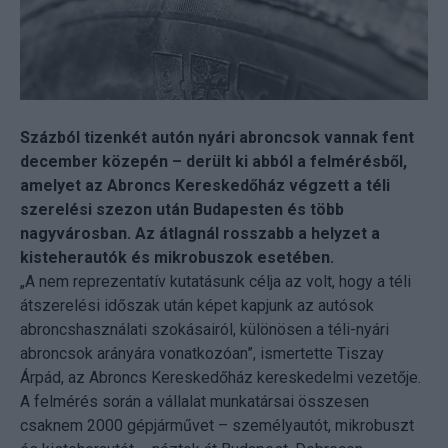
Százból tizenkét autón nyári abroncsok vannak fent
december közepén – derült ki abból a felmérésből,
amelyet az Abroncs Kereskedőház végzett a téli
szerelési szezon után Budapesten és több
nagyvárosban. Az átlagnál rosszabb a helyzet a
kisteherautók és mikrobuszok esetében.
„A nem reprezentatív kutatásunk célja az volt, hogy a téli
átszerelési időszak után képet kapjunk az autósok
abroncshasználati szokásairól, különösen a téli-nyári
abroncsok arányára vonatkozóan”, ismertette Tiszay
Árpád, az Abroncs Kereskedőház kereskedelmi vezetője.
A felmérés során a vállalat munkatársai összesen
csaknem 2000 gépjárművet – személyautót, mikrobuszt