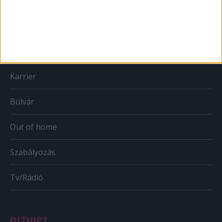
Print
Web
Mobil
Karrier
Bulvár
Out of home
Szabályozás
Tv/Rádió
BIZNISZ