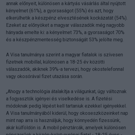
annak előnyeit, különösen a kártyás vásárlás által nyújtott
kényelmet (61%), a gyorsaságot (55%) és azt, hogy
elkerülhetik a készpénz elvesztésének kockázatát (54%).
Ezeket az előnyöket a magyar válaszadók még nagyobb
hányada emelte ki: a kényelmet 73%, a gyorsaságot 70%
és a készpénzmentesség biztonságát 53% jelölte meg.
A Visa tanulmánya szerint a magyar fiatalok is szívesen
fizetnek mobillal, különösen a 18-25 év közötti
válaszadók, akiknek 39%-a tervezi, hogy okostelefonnal
vagy okosórával fizet utazása során.
„Ahogy a technológia átalakítja a világunkat, úgy változnak
a fogyasztók igényei és viselkedése is. A fizetési
módoknak pedig lépést kell tartaniuk ezekkel igényekkel.
A Visa tanulmányából kiderül, hogy okoseszközeinket nap
mint nap arra is használjuk, hogy könnyedén fizessünk,
akár külföldön is. A mobil pénztárcák, amelyek különösen
népszerűek a közép-kelet-európai fiatal - 18-25 éves -