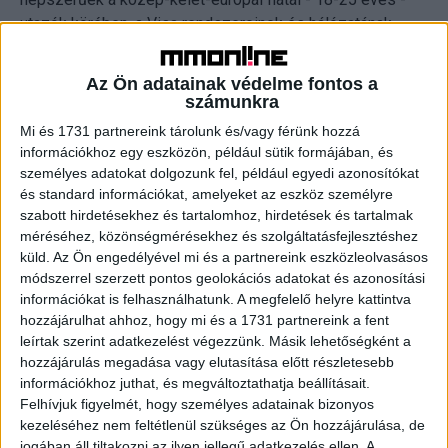
utazók körében, a Visa rendszereinek és hálózatának
biztonságát élvezik. A Visa a kártyaadatokat a
tokenizációnak nevezett technológia révén egyedi
Az Ön adatainak védelme fontos a
számsorral helyettesíti, ami további biztonsági szintet
számunkra
jelent. Így a fizetéseik védettek, bárhol is nyaralnak” -
Mi és 1731 partnereink tárolunk és/vagy férünk hozzá
mondta Sármay Bence, a Visa Magyarországért felelős
információkhoz egy eszközön, például sütik formájában, és
vezetője.
személyes adatokat dolgozunk fel, például egyedi azonosítókat
és standard információkat, amelyeket az eszköz személyre
szabott hirdetésekhez és tartalomhoz, hirdetések és tartalmak
Az idei évben külföldi nyaralást tervező közép- és kelet-
méréséhez, közönségmérésekhez és szolgáltatásfejlesztéshez
európaiak többsége (75%) az indulás előtt dönt arról,
küld.
Az Ön engedélyével mi és a partnereink eszközleolvasásos
hogyan fizet majd az út során. Ha olyan országba utaznak,
módszerrel szerzett pontos geolokációs adatokat és azonosítási
ahol más pénznemben fizetnek, 53%-uk ugyanazt a kártyát
információkat is felhasználhatunk. A megfelelő helyre kattintva
tervezi használni, amelyet otthon is használ. A magyarok
hozzájárulhat ahhoz, hogy mi és a 1731 partnereink a fent
és a románok döntenek leginkább másik kártya használata
leírtak szerint adatkezelést végezzünk. Másik lehetőségként a
mellett. A kártyahasználó hazai utazók 59%-a, olyan
hozzájárulás megadása vagy elutasítása előtt részletesebb
információkhoz juthat, és megváltoztathatja beállításait.
kártyát választ az utazásához, amely többdevizás
Felhívjuk figyelmét, hogy személyes adatainak bizonyos
számlához kapcsolódik.
kezeléséhez nem feltétlenül szükséges az Ön hozzájárulása, de
jogában áll tiltakozni az ilyen jellegű adatkezelés ellen. A