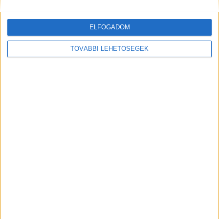
ELFOGADOM
TOVÁBBI LEHETŐSÉGEK
Így védheted meg a bankkártyádat a vakáció alatt
CÍMKÉK
bankkártya
fizetés
külföld
OTP
VISA
Facebook
Email
Előző cikk
Következő cikk