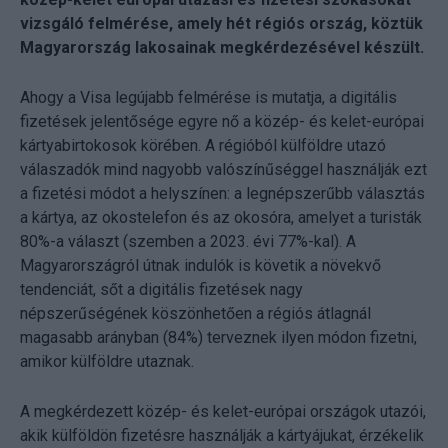
vizsgáló felmérése, amely hét régiós ország, köztük
Magyarország lakosainak megkérdezésével készült.
Ahogy a Visa legújabb felmérése is mutatja, a digitális
fizetések jelentősége egyre nő a közép- és kelet-európai
kártyabirtokosok körében. A régióból külföldre utazó
válaszadók mind nagyobb valószínűséggel használják ezt
a fizetési módot a helyszínen: a legnépszerűbb választás
a kártya, az okostelefon és az okosóra, amelyet a turisták
80%-a választ (szemben a 2023. évi 77%-kal). A
Magyarországról útnak indulók is követik a növekvő
tendenciát, sőt a digitális fizetések nagy
népszerűségének köszönhetően a régiós átlagnál
magasabb arányban (84%) terveznek ilyen módon fizetni,
amikor külföldre utaznak.
A megkérdezett közép- és kelet-európai országok utazói,
akik külföldön fizetésre használják a kártyájukat, érzékelik