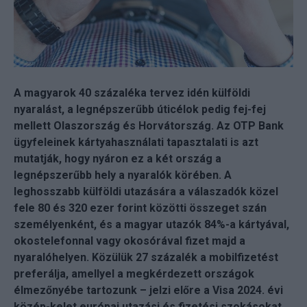
A magyarok 40 százaléka tervez idén külföldi
nyaralást, a legnépszerűbb úticélok pedig fej-fej
mellett Olaszország és Horvátország. Az OTP Bank
ügyfeleinek kártyahasználati tapasztalati is azt
mutatják, hogy nyáron ez a két ország a
legnépszerűbb hely a nyaralók körében. A
leghosszabb külföldi utazására a válaszadók közel
fele 80 és 320 ezer forint közötti összeget szán
személyenként, és a magyar utazók 84%-a kártyával,
okostelefonnal vagy okosórával fizet majd a
nyaralóhelyen. Közülük 27 százalék a mobilfizetést
preferálja, amellyel a megkérdezett országok
élmezőnyébe tartozunk – jelzi előre a Visa 2024. évi
közép-kelet európai utazási és fizetési szokásokat