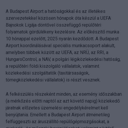
A Budapest Airport a hatóságokkal és az illetékes
szervezetekkel közösen hónapok óta készül a UEFA
Bajnokok Ligája döntővel összefüggő repülőtéri
folyamatok gördülékeny kezelésre. Az előkészítő munka
10 hónappal ezelőtt, 2025 nyarán kezdődött. A Budapest
Airport koordinálásával speciális munkacsoport alakult,
amelyben többek között az UEFA, az NRÜ, az RRI, a
HungaroControl, a NAV, a polgári légiközlekedési hatóság,
a repülőtéri földi kiszolgáló vállalatok, valamint
közlekedési szolgáltatók (taxitársaságok,
tömegközlekedési vállalatok) is részt vesznek.
A felkészülés részeként minden, az esemény időszakban
(a mérkőzés előtti naptól az azt követő napig) közlekedő
járatnak előzetes üzemelési engedélykérelmet kell
benyújtania. Emellett a Budapest Airport átmenetileg
felfüggeszti az áruszállító repülőgépmozgásokat, a