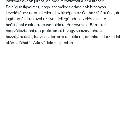
információkhoz juthat, és megváltoztathatja beállításait.
elérhetőek lesznek.
Felhívjuk figyelmét, hogy személyes adatainak bizonyos
kezeléséhez nem feltétlenül szükséges az Ön hozzájárulása, de
Az UEFA Bajnokok Ligája-döntő előtti és után időszakban
jogában áll tiltakozni az ilyen jellegű adatkezelés ellen. A
is jelentősen megnövekedett forgalom várható. A három
beállításai csak erre a weboldalra érvényesek. Bármikor
nap során a többletforgalmat a dedikált charterjáratok, a
megváltoztathatja a preferenciáit, vagy visszavonhatja
hozzájárulását, ha visszatér erre az oldalra, és rákattint az oldal
kisgépes forgalom, valamint a légitársaságok által indított
alján található "Adatvédelem" gombra.
sűrítőjáratok adják majd. Május 29. és 31. között a járatok
száma a megszokotthoz képest várhatóan
megduplázódik, különösen szombaton és vasárnap,
amikor közel 800 járat fog közlekedni naponta. A
kisgépes forgalom is jelentősen meghaladja a szokásos
szintet. A legnagyobb forgalomnövekedés várhatóan a
londoni és párizsi útvonalakon jelentkezik.
Az eseményhez kapcsolódó időszakban, a forgalom
gördülékeny és biztonságos lebonyolítása érdekében
bizonyos járatok a jelenleg érvényes éjszakai
korlátozások alól mentességet kaphatnak, ezért a
környező területeken átmenetileg megnövekedett