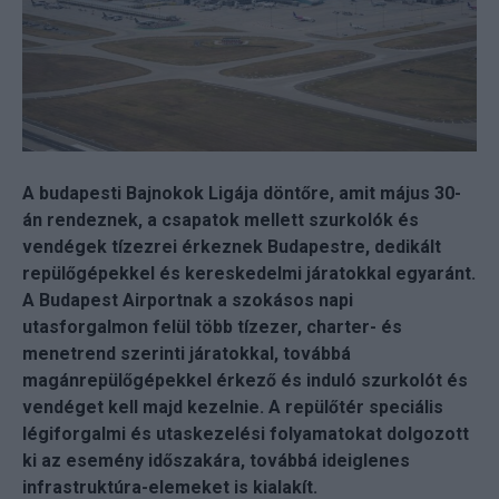
A budapesti Bajnokok Ligája döntőre, amit május 30-
án rendeznek, a csapatok mellett szurkolók és
vendégek tízezrei érkeznek Budapestre, dedikált
repülőgépekkel és kereskedelmi járatokkal egyaránt.
A Budapest Airportnak a szokásos napi
utasforgalmon felül több tízezer, charter- és
menetrend szerinti járatokkal, továbbá
magánrepülőgépekkel érkező és induló szurkolót és
vendéget kell majd kezelnie. A repülőtér speciális
légiforgalmi és utaskezelési folyamatokat dolgozott
ki az esemény időszakára, továbbá ideiglenes
infrastruktúra-elemeket is kialakít.