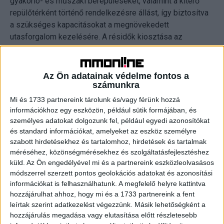
gyakorló- és műszaki berepüléseket, valamint a kitérő
repülőtérként történő rendelkezésre állást, így biztosítva
a szükséges kapacitásokat a megnövekedett
utasforgalom kezelésére. A résidők kiosztása az
eseményhez kapcsolódó prioritások figyelembevételével
történik.
Az Ön adatainak védelme fontos a
számunkra
A repülőtér speciális légiforgalmi és utaskezelési
folyamatokat dolgozott ki az esemény időszakára,
Mi és 1733 partnereink tárolunk és/vagy férünk hozzá
továbbá ideiglenes infrastruktúra-elemeket is kialakít.
információkhoz egy eszközön, például sütik formájában, és
személyes adatokat dolgozunk fel, például egyedi azonosítókat
Ennek részeként a Budapest Airport megnyitja az 1.
és standard információkat, amelyeket az eszköz személyre
Terminált, amely az esemény idején teljes értékű
szabott hirdetésekhez és tartalomhoz, hirdetések és tartalmak
terminálként üzemel majd, ahol a Wizz Air londoni járatait
méréséhez, közönségmérésekhez és szolgáltatásfejlesztéshez
kezelik majd. Ez azt jelenti, hogy május 29-én, 30-án és
küld.
Az Ön engedélyével mi és a partnereink eszközleolvasásos
31-én bizonyos Londonba tartó és onnan érkező Wizz Air
módszerrel szerzett pontos geolokációs adatokat és azonosítási
járatok az 1. Terminálra, illetve onnan közlekednek majd.
információkat is felhasználhatunk. A megfelelő helyre kattintva
Ezen kívül az épületben az utasok számára étel- és
hozzájárulhat ahhoz, hogy mi és a 1733 partnereink a fent
leírtak szerint adatkezelést végezzünk. Másik lehetőségként a
italvásárlási lehetőség, valamint a terminálépületek előtt a
hozzájárulás megadása vagy elutasítása előtt részletesebb
különböző közlekedési szolgáltatások drosztjai is