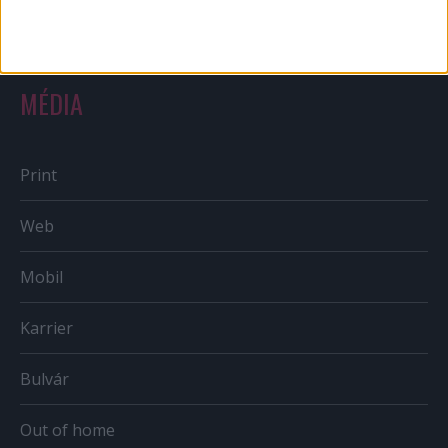
Országmárka
MÉDIA
Print
Web
Mobil
Karrier
Bulvár
Out of home