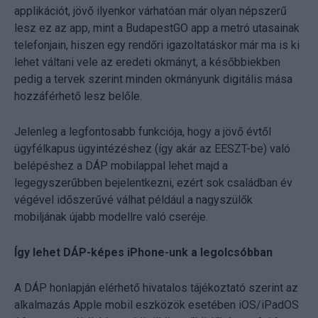
applikációt, jövő ilyenkor várhatóan már olyan népszerű
lesz ez az app, mint a BudapestGO app a metró utasainak
telefonjain, hiszen egy rendőri igazoltatáskor már ma is ki
lehet váltani vele az eredeti okmányt, a későbbiekben
pedig a tervek szerint minden okmányunk digitális mása
hozzáférhető lesz belőle.
Jelenleg a legfontosabb funkciója, hogy a jövő évtől
ügyfélkapus ügyintézéshez (így akár az EESZT-be) való
belépéshez a DÁP mobilappal lehet majd a
legegyszerűbben bejelentkezni, ezért sok családban év
végével időszerűvé válhat például a nagyszülők
mobiljának újabb modellre való cseréje.
Így lehet DÁP-képes iPhone-unk a legolcsóbban
A DÁP honlapján elérhető hivatalos tájékoztató szerint az
alkalmazás Apple mobil eszközök esetében iOS/iPadOS