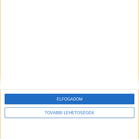
Korábbi adások
A rovat támogatói:
Még több podcast
ELFOGADOM
TOVÁBBI LEHETŐSÉGEK
DIGITAL CENTER