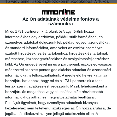
16 vagy ennél újabb eszközökön működőképes. A 16-os
szoftverfrissítést még a hét évvel ezelőtt megjelent
iPhone 8-asok is megkapták, így készülékcserére csupán
Az Ön adatainak védelme fontos a
az ennél régebbi Apple-mobilt használóknak lesz
számunkra
szüksége.
Mi és 1731 partnereink tárolunk és/vagy férünk hozzá
információkhoz egy eszközön, például sütik formájában, és
Hogyan lehet a legolcsóbban megúszni a váltást? A
személyes adatokat dolgozunk fel, például egyedi azonosítókat
Rejoy.hu felújítotteszköz-kínálatában 40-50 ezer forint
és standard információkat, amelyeket az eszköz személyre
körüli áron érhetők el iPhone 8-asok, de a novemberben
szabott hirdetésekhez és tartalomhoz, hirdetések és tartalmak
várható Black Friday akcióban ennél olcsóbban is be lehet
méréséhez, közönségmérésekhez és szolgáltatásfejlesztéshez
majd szerezni egy ilyen készüléket. Aki jövőállóbb
küld.
Az Ön engedélyével mi és a partnereink eszközleolvasásos
módszerrel szerzett pontos geolokációs adatokat és azonosítási
készülékre vágyik, annak a Rejoy 50-70 ezer forintos
információkat is felhasználhatunk. A megfelelő helyre kattintva
szegmensben elérhető, újabb iPhone SE (2020) felújított
hozzájárulhat ahhoz, hogy mi és a 1731 partnereink a fent
példányát javasolja - ez ugyanis a legújabb, iOS 18-as
leírtak szerint adatkezelést végezzünk. Másik lehetőségként a
szoftvert is megkapta.
hozzájárulás megadása vagy elutasítása előtt részletesebb
információkhoz juthat, és megváltoztathatja beállításait.
Míg az SE készülék képernyőzárát legfeljebb ujjlenyomat-
Felhívjuk figyelmét, hogy személyes adatainak bizonyos
kezeléséhez nem feltétlenül szükséges az Ön hozzájárulása, de
olvasással lehet feloldani, egy 70-80 ezer forint körüli
jogában áll tiltakozni az ilyen jellegű adatkezelés ellen. A
áron kapható iPhone XR már a FaceID-t is támogatja, így