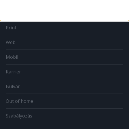
MÉDIA
Print
Web
Mobil
Karrier
Bulvár
Out of home
Szabályozás