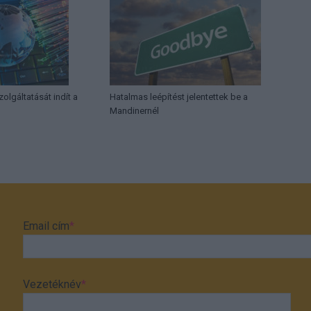
olgáltatását indít a
Hatalmas leépítést jelentettek be a
Mandinernél
Email cím
*
Vezetéknév
*