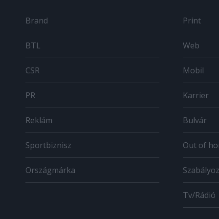
Brand
Print
BTL
Web
CSR
Mobil
PR
Karrier
Reklám
Bulvár
Sportbiznisz
Out of h
Országmárka
Szabályo
Tv/Rádió