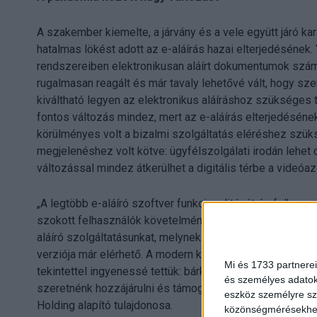
A szakember kiemelte, a járvány és a vele együtt járó 
hatalmas lökést adott az e-aláírás hazai elterjedésének.
rendszereiben elektronikusan aláírt dokumentumok szá
rugalmasan reagált és már tavaly lehetővé vált, hogy sz
kiváltható legyen az elektronikus aláíráshoz szükséges 
fontos változás mindez, mert az e-aláírás elterjedésén
körülményes volt a bizalmi szolgáltatás eléréshez szü
megjelenéshez volt kötve: ügyfélszolgálati irodán lehet cs
változással mindez átkerülhet a digitális térbe a videóa
„A legtöbb e-aláíró szoftver funkcionalitását és felhasz
szokott felhasználók követelményeinek. Ezen szerettünk
aláíró szolgáltatásunkat, melynek folyamatosan fejleszté
verziója már elérhető. A modern külsővel rendelkező, fel
Mi és 1733 partnerei
tekintettel ingyenessé tettük: bárki regisztrálhat magá
és személyes adatoka
szeretnénk hozzájárulni és támogatni a digitális átállás
eszköz személyre sz
Holding alapító tulajdonosa.
közönségmérésekhez 