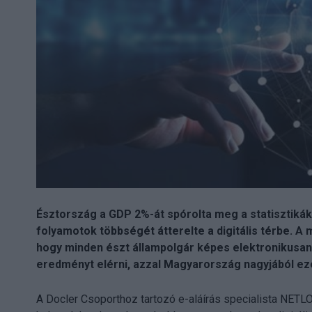
Észtország a GDP 2%-át spórolta meg a statisztikák 
folyamotok többségét átterelte a digitális térbe. A m
hogy minden észt állampolgár képes elektronikusan hi
eredményt elérni, azzal Magyarország nagyjából ezer
A Docler Csoporthoz tartozó e-aláírás specialista NE