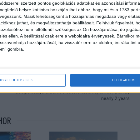
dszerrel szerzett pontos geolokációs adatokat és azonosítási informác
megfelelő helyre kattintva hozzájárulhat ahhoz, hogy mi és a 1733 partne
gattyán györgy
netlock
pandémia
 végezzünk. Másik lehetőségként a hozzájárulás megadása vagy elutasí
iókhoz juthat, és megváltoztathatja beállításait.
Felhívjuk figyelmét, 
ezeléséhez nem feltétlenül szükséges az Ön hozzájárulása, de jogában 
zelés ellen. A beállításai csak erre a weboldalra érvényesek. Bármikor m
isszavonhatja hozzájárulását, ha visszatér erre az oldalra, és rákattint a
lem" gombra.
ÁBBI LEHETŐSÉGEK
ELFOGADOM
Következő cikk
Google delays Chrome’s cookie-blocking privacy plan by
nearly 2 years
HOR