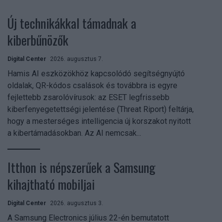
Új technikákkal támadnak a
kiberbűnözők
Digital Center
2026. augusztus 7.
Hamis AI eszközökhöz kapcsolódó segítségnyújtó
oldalak, QR-kódos csalások és továbbra is egyre
fejlettebb zsarolóvírusok: az ESET legfrissebb
kiberfenyegetettségi jelentése (Threat Riport) feltárja,
hogy a mesterséges intelligencia új korszakot nyitott
a kibertámadásokban. Az AI nemcsak...
Itthon is népszerűek a Samsung
kihajtható mobiljai
Digital Center
2026. augusztus 3.
A Samsung Electronics július 22-én bemutatott