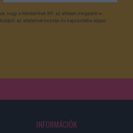
ok, hogy a MédiaHírek Kft. az általam megadott e-
üldjön, az adataimat kezelje és kapcsolatba lépjen
INFORMÁCIÓK