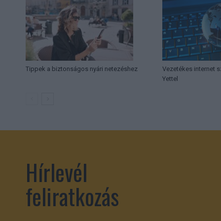
Tippek a biztonságos nyári netezéshez
Vezetékes internet sz
Yettel
Hírlevél
feliratkozás