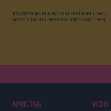
Iratkozz fel napi hírlevelünkre és kerülj képbe a média,
az ügynökségi és a reklám világ legfontosabb híreivel.
MARKETING
MÉDIA