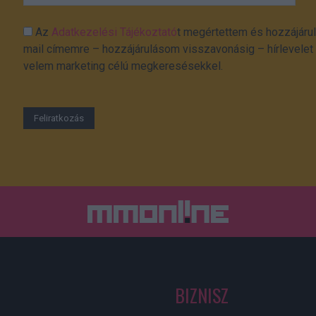
Az
Adatkezelési Tájékoztató
t megértettem és hozzájárul
mail címemre – hozzájárulásom visszavonásig – hírlevelet k
velem marketing célú megkeresésekkel.
BIZNISZ