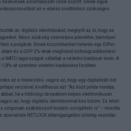
s törekvések a kormányzati célok között. Ennek egyik
videóazonosítást az e-aláírás kiváltáshoz szükséges
zták ún. digitális identitásukat, megnyílt az út, hogy az
ügyeiket. Nincs szükség személyes jelenlétre, bármilyen
íteni a polgárok. Ennek köszönhetően hetente egy Eiffel-
z állam és a GDP 2%-ának megfelelő költségcsökkentést
n a NATO tagországok vállaltak a védelmi kiadások terén. A
-1,8%-át szeretné védelmi kiadásokra fordítani.
dés az e-hitelesítés, vagyis az, hogy egy digitalizált irat
rlapú verzióval, kiválthassa azt. “Az észt példa mutatja,
 abban, ha a többségi társadalom képes elektronikusan
agyis az, hogy digitális identitásomat kire bízom. Ez lehet
és szigorúan szabályozott bizalmi szolgáltató is” – mondta
ás specialista NETLOCK államigazgatási üzletág vezetője.