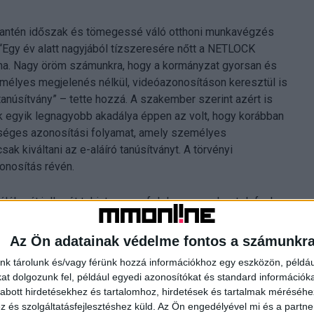
karantén időszak és tömegessé váló otthoni munkavégzés
 “Egy év alatt nagyjából tízszeresére nőtt a NETLOCK
ma. Nagy öröm számunkra, hogy a kormányzat gyorsan és
emélyes megjelenés nélkül, videóazonosításon keresztül is
tanúsítvány” – tette hozzá. A szakember szerint azért is
ek egyik legnagyobb akadálya éppen az volt, hogy korábban
kséges azonosítási folyamat, amely személyes
ak kiváltani az e-aláíró tanúsítványt. A törvényi
zonosítás révén.
nálóbarát jellegét tekintve nem felel meg az okostelefonhoz
 volna változtatni, amikor létrehoztuk a NETLOCK nevű e-
s alatt álló és legalapvetőbb funkciókat már biztosító
Az Ön adatainak védelme fontos a számunkr
használóbarát e-aláíró szolgáltatásunkat a járványhelyzetre
nk tárolunk és/vagy férünk hozzá információkhoz egy eszközön, példáu
nemberként videóazonosítással. A magunk részéről ezzel is
t dolgozunk fel, például egyedi azonosítókat és standard információk
t Magyarországon.” – mondta el Gattyán György a Docler
abott hirdetésekhez és tartalomhoz, hirdetések és tartalmak méréséhe
és szolgáltatásfejlesztéshez küld.
Az Ön engedélyével mi és a partne