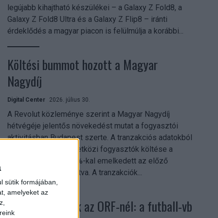
legújabb kihajtható készülékei – a Galaxy Z Fold8, a
Galaxy Z Fold8 Ultra és a Galaxy Z Flip8 – iránti
érdeklődés a magyar piacon is felülmúlja a korábbi...
Költési bummot hozott a Magyar
Nagydíj
Digital Center
2026. július 30.
A Revolut közleménye szerint a Magyar Nagydíj
hétvégéje jelentős növekedést mutat a fogyasztói
aktivitásban Budapest szerte. A tranzakciós adatokból
kiderül, hogy a nemzetközi fogyasztók költése a
versenyhétvégén 26%-kal emelkedett az előző
a
hétvégéhez viszonyítva. A tranzakciók...
l sütik formájában,
at, amelyeket az
Rekordok dőltek az ORF-nél: a futball-vb
z,
reink