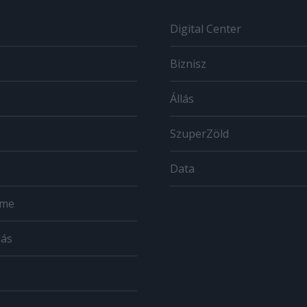
Digital Center
Biznisz
Állás
SzuperZöld
Data
ome
zás