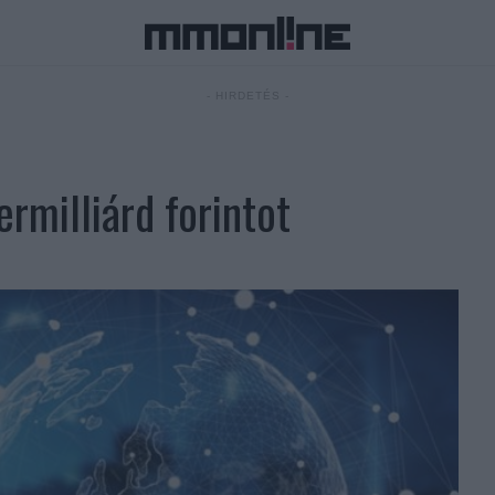
- HIRDETÉS -
rmilliárd forintot