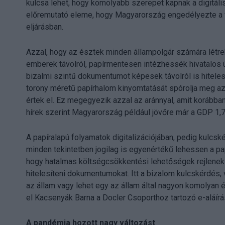
kulcsa lehet, hogy komolyabb szerepet kapnak a digitáli
előremutató eleme, hogy Magyarország engedélyezte a 
eljárásban.
Azzal, hogy az észtek minden állampolgár számára létreho
emberek távolról, papírmentesen intézhessék hivatalos 
bizalmi szintű dokumentumot képesek távolról is hiteles
torony méretű papírhalom kinyomtatását spórolja meg a
értek el. Ez megegyezik azzal az aránnyal, amit korábba
hírek szerint Magyarország például jövőre már a GDP 1,7
A papíralapú folyamatok digitalizációjában, pedig kulcskér
minden tekintetben jogilag is egyenértékű lehessen a papí
hogy hatalmas költségcsökkentési lehetőségek rejlenek
hitelesíteni dokumentumokat. Itt a bizalom kulcskérdés, v
az állam vagy lehet egy az állam által nagyon komolyan 
el Kacsenyák Barna a Docler Csoporthoz tartozó e-aláír
A pandémia hozott nagy változást