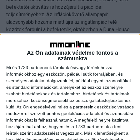
befektetői aktivitás is hozzájárult a piac idei
teljesítményéhez. Az inflációkövető állampapír
alacsonyabb hozama miatt újra az ingatlanpiac felé
kezdtek fordulni a befektetők, októberben a Duna House
Barométer szerint a fővárosi adásvételek 40%-át a
befektetési cél motiválta, jövőre pedig az
állampapírhozamok kifizetése következtében akár 20
Az Ön adatainak védelme fontos a
számunkra
ezerrel több ingatlanpiaci tranzakcióra is lehet számítani
befektetői oldalról.
Mi és 1733 partnereink tárolunk és/vagy férünk hozzá
információkhoz egy eszközön, például sütik formájában, és
személyes adatokat dolgozunk fel, például egyedi azonosítókat
A kereslet fokozódása meghozta az árak emelkedését is,
és standard információkat, amelyeket az eszköz személyre
minimálisan zárult az olló a fővárosi és a vidéki
szabott hirdetésekhez és tartalomhoz, hirdetések és tartalmak
ingatlanárakat illetően. „A tavalyi évben a fővárosi és a
méréséhez, közönségmérésekhez és szolgáltatásfejlesztéshez
vidéki területek átlagos négyzetméterára között 2,2-
küld.
Az Ön engedélyével mi és a partnereink eszközleolvasásos
szeres különbség volt, míg jelenleg a vidéki átlag dupláját
módszerrel szerzett pontos geolokációs adatokat és azonosítási
kérik el a fővárosi ingatlaneladók négyzetméterenként a
információkat is felhasználhatunk. A megfelelő helyre kattintva
hozzájárulhat ahhoz, hogy mi és a 1733 partnereink a fent
használt ingatlanok piacán.” – folytatta a szakértő.
leírtak szerint adatkezelést végezzünk. Másik lehetőségként a
Budapesten az ingatlanközvetítő közreműködésével
hozzájárulás megadása vagy elutasítása előtt részletesebb