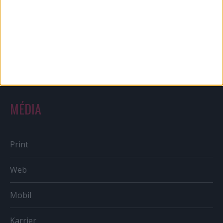
Reklám
Sportbiznisz
Országmárka
MÉDIA
Print
Web
Mobil
Karrier