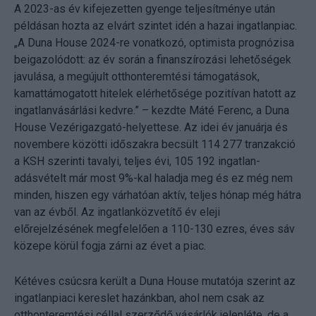
A 2023-as év kifejezetten gyenge teljesítménye után
példásan hozta az elvárt szintet idén a hazai ingatlanpiac.
„A Duna House 2024-re vonatkozó, optimista prognózisa
beigazolódott: az év során a finanszírozási lehetőségek
javulása, a megújult otthonteremtési támogatások,
kamattámogatott hitelek elérhetősége pozitívan hatott az
ingatlanvásárlási kedvre.” – kezdte Máté Ferenc, a Duna
House Vezérigazgató-helyettese. Az idei év januárja és
novembere közötti időszakra becsült 114 277 tranzakció
a KSH szerinti tavalyi, teljes évi, 105 192 ingatlan-
adásvételt már most 9%-kal haladja meg és ez még nem
minden, hiszen egy várhatóan aktív, teljes hónap még hátra
van az évből. Az ingatlanközvetítő év eleji
előrejelzésének megfelelően a 110-130 ezres, éves sáv
közepe körül fogja zárni az évet a piac.
Kétéves csúcsra került a Duna House mutatója szerint az
ingatlanpiaci kereslet hazánkban, ahol nem csak az
otthonteremtési céllal szerződő vásárlók jelenléte, de a