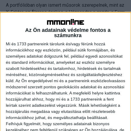
A portfólióban olyan ismert műsorok szerepelnek, mint az
X-Faktor, az Álarcos énekes, a Házasodna a gazda, a Farm
VIP, a LEGO Masters, a The Voice vagy a Csillag Születik.
Az Ön adatainak védelme fontos a
„Tíz évvel ezelőtt egy egyszerű céllal indultunk: olyan
számunkra
műsorokat készítsünk, amelyeket a nézők szeretnek. Ma
Mi és 1733 partnereink tárolunk és/vagy férünk hozzá
már büszkén mondhatjuk, hogy az elmúlt évtizedben
információkhoz egy eszközön, például sütik formájában, és
partnereinkkel együtt számos emlékezetes pillanatot
személyes adatokat dolgozunk fel, például egyedi azonosítókat
adtunk a magyar televíziózásnak. A csatornákkal a közös
és standard információkat, amelyeket az eszköz személyre
szabott hirdetésekhez és tartalomhoz, hirdetések és tartalmak
munkában mindig a bátorság volt az első legfontosabb
méréséhez, közönségmérésekhez és szolgáltatásfejlesztéshez
lépés: a bátorságuk az új ötletekre igent mondani,
küld.
Az Ön engedélyével mi és a partnereink eszközleolvasásos
kockázatot vállalni, és hinni valamiben, még mielőtt mások
módszerrel szerzett pontos geolokációs adatokat és azonosítási
látnák benne a lehetőséget. Ez a szemlélet tette lehetővé,
információkat is felhasználhatunk. A megfelelő helyre kattintva
hogy ne csak sikeres műsorokat hozzunk létre, hanem
hozzájárulhat ahhoz, hogy mi és a 1733 partnereink a fent
egy erős, folyamatosan megújuló csapatot és hosszú
leírtak szerint adatkezelést végezzünk. Másik lehetőségként a
távú, bizalmon alapuló partnerségeket építsünk” – mondta
hozzájárulás megadása vagy elutasítása előtt részletesebb
információkhoz juthat, és megváltoztathatja beállításait.
Ács Emese, a UFA Produkció ügyvezető igazgatója.
Felhívjuk figyelmét, hogy személyes adatainak bizonyos
kezeléséhez nem feltétlenül szükséges az Ön hozzájárulása, de