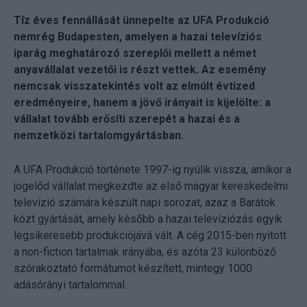
Tíz éves fennállását ünnepelte az UFA Produkció
nemrég Budapesten, amelyen a hazai televíziós
iparág meghatározó szereplői mellett a német
anyavállalat vezetői is részt vettek. Az esemény
nemcsak visszatekintés volt az elmúlt évtized
eredményeire, hanem a jövő irányait is kijelölte: a
vállalat tovább erősíti szerepét a hazai és a
nemzetközi tartalomgyártásban.
A UFA Produkció története 1997-ig nyúlik vissza, amikor a
jogelőd vállalat megkezdte az első magyar kereskedelmi
televízió számára készült napi sorozat, azaz a Barátok
közt gyártását, amely később a hazai televíziózás egyik
legsikeresebb produkciójává vált. A cég 2015-ben nyitott
a non-fiction tartalmak irányába, és azóta 23 különböző
szórakoztató formátumot készített, mintegy 1000
adásórányi tartalommal.