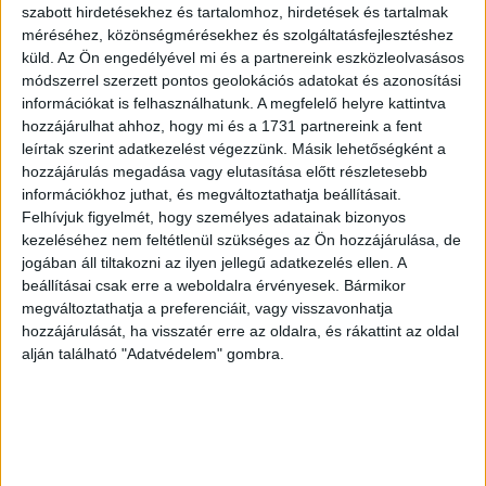
források hiányában nem képes működésének
szabott hirdetésekhez és tartalomhoz, hirdetések és tartalmak
fenntartására, mivel bizományosi partnere és a kiadók a
méréséhez, közönségmérésekhez és szolgáltatásfejlesztéshez
küld.
Az Ön engedélyével mi és a partnereink eszközleolvasásos
bizományosi könyvkészletük nagy részét visszahívták.
módszerrel szerzett pontos geolokációs adatokat és azonosítási
Akkor közölték: a könyvesbolt-hálózat átvételére irányuló
információkat is felhasználhatunk. A megfelelő helyre kattintva
tárgyalások a „legnagyobb erőfeszítéseik” ellenére sem
hozzájárulhat ahhoz, hogy mi és a 1731 partnereink a fent
zárultak eredménnyel, és a nyilvános közleményében a
leírtak szerint adatkezelést végezzünk. Másik lehetőségként a
boltok megmentését célzó Central Csoport Zrt. konkrét
hozzájárulás megadása vagy elutasítása előtt részletesebb
ajánlatot „a mai napig nem tett”.
információkhoz juthat, és megváltoztathatja beállításait.
Felhívjuk figyelmét, hogy személyes adatainak bizonyos
kezeléséhez nem feltétlenül szükséges az Ön hozzájárulása, de
A Rainbow Üzletlánc Kft. átvilágítását korábban végző PD
jogában áll tiltakozni az ilyen jellegű adatkezelés ellen. A
Consulting Kft. január végén jelentette be, hogy befektetőt
beállításai csak erre a weboldalra érvényesek. Bármikor
keres az országszerte ötvenhat Alexandra-könyvesboltot
megváltoztathatja a preferenciáit, vagy visszavonhatja
üzemeltető cég és dolgozói megmentése érdekében.
hozzájárulását, ha visszatér erre az oldalra, és rákattint az oldal
alján található "Adatvédelem" gombra.
Az Alexandra cégcsoporthoz tartozó Könyvbazár Kft.
ügyvezetője, Matyi Dezső január végén erre reagálva
ugyanakkor közleményében úgy fogalmazott: a PD
Consulting célja nem az Alexandra-hálózat, a
munkavállalók és a magyar könyvpiac 20-25 százalékát