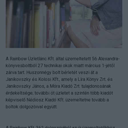
A Rainbow Üzletlánc Kft. által üzemeltetett 56 Alexandra-
könyvesboltból 27 technikai okok miatt március 1-jétől
zárva tart. Huszonnégy bolt bérletét veszi át a
Janikovszky és Kolosi Kft., amely a Líra Könyv Zrt. és
Janikovszky János, a Móra Kiadó Zrt. tulajdonosának
érdekeltsége; további öt üzletet a szintén több kiadót
képviselő Nédiosz Kiadó Kft. üzemeltetne tovább a
boltok dolgozóival együtt.
A Rainbow Kft. 362 dolgozójából az új üzemeltetőkhöz