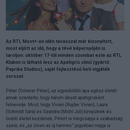
Az RTL Most+-on idén tavasszal már bizonyított,
most eljött az idő, hogy a tévé képernyőjén is
taroljon: október 17-től minden szombat este az RTL
Klubon is látható lesz az Apatigris című (gyártó:
Paprika Studios), saját fejlesztésű heti vígjáték
sorozat.
Péter (Scherer Péter), az egyedülálló apa egész életét
annak szentelte, hogy három lányát apatigrisként
felnevelje. Most, hogy Vivien (Rujder Vivien), Laura
(Schmidt Sára) és Szandra (Michl Juli) kirepülnek és
önálló életet kezdenek, Pétert is megcsapja a szabadság
szele, és „az ötven az új harminc” jegyében maga is