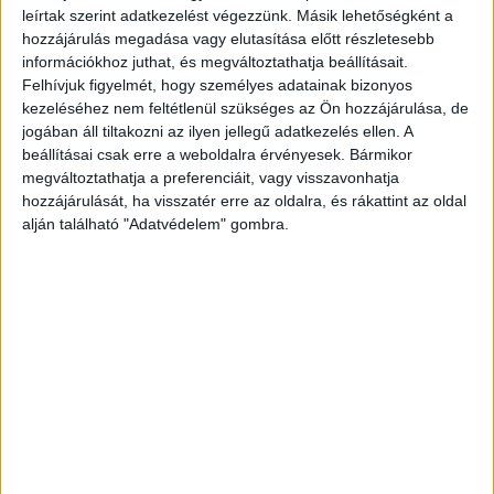
leírtak szerint adatkezelést végezzünk. Másik lehetőségként a
hozzájárulás megadása vagy elutasítása előtt részletesebb
információkhoz juthat, és megváltoztathatja beállításait.
Felhívjuk figyelmét, hogy személyes adatainak bizonyos
kezeléséhez nem feltétlenül szükséges az Ön hozzájárulása, de
Facebook
Email
jogában áll tiltakozni az ilyen jellegű adatkezelés ellen. A
beállításai csak erre a weboldalra érvényesek. Bármikor
megváltoztathatja a preferenciáit, vagy visszavonhatja
hozzájárulását, ha visszatér erre az oldalra, és rákattint az oldal
Előző cikk
Következő cikk
alján található "Adatvédelem" gombra.
Pár év alatt duplájára nő a
Rákapcsol a Volkswagen az
streaming bevétel
elektromos autókra
KAPCSOLÓDÓ CIKKEK
MORE FROM AUTHOR
Izgalmas premierek a
National Geographic műsorán