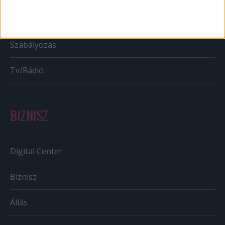
Out of home
Szabályozás
Tv/Rádió
BIZNISZ
Digital Center
Biznisz
Állás