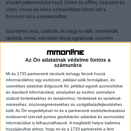
elszánt párkeresésbe kezd. Online és offline, szárazon és
vízen, vicces és kínos szituációkban keresi azt a
bizonyos tűt a szénakazalban.
Szerelmes lesz, csalódik, de megy tovább, ismerkedik,
randizik, remél, miközben lányai ugyancsak szerelmi
bánatukban egyesével visszaköltöznek hozzá.
Az Apatigris az RTL Klub saját fikciós szériái közül is
Az Ön adatainak védelme fontos a
számunkra
kiemelkedik azzal, hogy teljes egészében saját
fejlesztésű heti vígjáték sorozat.
Mi és 1733 partnereink tárolunk és/vagy férünk hozzá
információkhoz egy eszközön, például sütik formájában, és
személyes adatokat dolgozunk fel, például egyedi azonosítókat
Showrunner: Herman Péter, vezető író: Köbli Norbert,
és standard információkat, amelyeket az eszköz személyre
rendező: Herczeg Attila, forgatókönyvíró: Köbli Norbert,
szabott hirdetésekhez és tartalomhoz, hirdetések és tartalmak
Csurgó Csaba, vezető operatőr: Szőke Dániel, Producer:
méréséhez, közönségmérésekhez és szolgáltatásfejlesztéshez
Herman Péter, Erdős Ákos.
küld.
Az Ön engedélyével mi és a partnereink eszközleolvasásos
módszerrel szerzett pontos geolokációs adatokat és azonosítási
információkat is felhasználhatunk. A megfelelő helyre kattintva
CÍMKÉK
Apatigris
RTL Klub
sorozat
hozzájárulhat ahhoz, hogy mi és a 1733 partnereink a fent