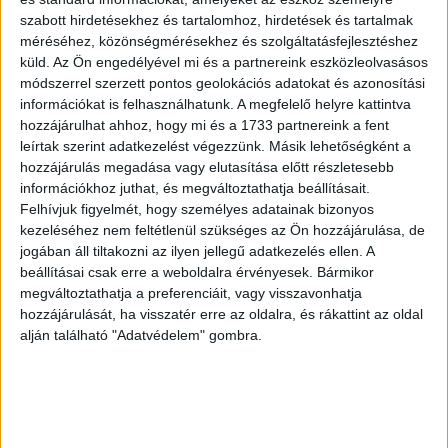
vásárlásánál. Így nagyon ritka az, amikor egy átlagos
szabott hirdetésekhez és tartalomhoz, hirdetések és tartalmak
lakást a vevő az adott kínálati áron hajlandó megvenni.
méréséhez, közönségmérésekhez és szolgáltatásfejlesztéshez
küld.
Az Ön engedélyével mi és a partnereink eszközleolvasásos
Sokkal jellemzőbb, hogy az érdeklődők további lakásokat
módszerrel szerzett pontos geolokációs adatokat és azonosítási
is megnéznek a megnövekedett választék miatt, és
információkat is felhasználhatunk. A megfelelő helyre kattintva
hozzájárulhat ahhoz, hogy mi és a 1733 partnereink a fent
kivárnak a döntéssel. Hart Erzsébet véleménye szerint
leírtak szerint adatkezelést végezzünk. Másik lehetőségként a
átlagosan 5-10 százalék körül alakulhat az alku mértéke a
hozzájárulás megadása vagy elutasítása előtt részletesebb
három belvárosi kerületben.
információkhoz juthat, és megváltoztathatja beállításait.
Felhívjuk figyelmét, hogy személyes adatainak bizonyos
Nagy Andrea azt is megjegyezte, hogy sokszor
kezeléséhez nem feltétlenül szükséges az Ön hozzájárulása, de
találkoznak az ingatlanközvetítők azzal a jelenséggel,
jogában áll tiltakozni az ilyen jellegű adatkezelés ellen. A
hogy az eladók mérsékelni kénytelenek a hirdetési árat,
beállításai csak erre a weboldalra érvényesek. Bármikor
megváltoztathatja a preferenciáit, vagy visszavonhatja
hogy egyáltalán legyenek érdeklődők, ilyenkor viszont már
hozzájárulását, ha visszatér erre az oldalra, és rákattint az oldal
nem nagyon hajlandók alkudozni.
alján található "Adatvédelem" gombra.
Balla Frigyes, a Balla Ingatlan észak-pesti irodájának
szakmai vezetője is úgy látja, hogy klasszikus alkuról
továbbra sem nagyon beszélhetünk, az eladó ingatlanok a
legtöbb esetben a hirdetési áraikhoz nagyon közeli