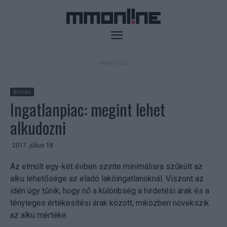
- HIRDETÉS -
Biznisz
Ingatlanpiac: megint lehet
alkudozni
2017. július 18.
Az elmúlt egy-két évben szinte minimálisra szűkült az
alku lehetősége az eladó lakóingatlanoknál. Viszont az
idén úgy tűnik, hogy nő a különbség a hirdetési árak és a
tényleges értékesítési árak között, miközben növekszik
az alku mértéke.