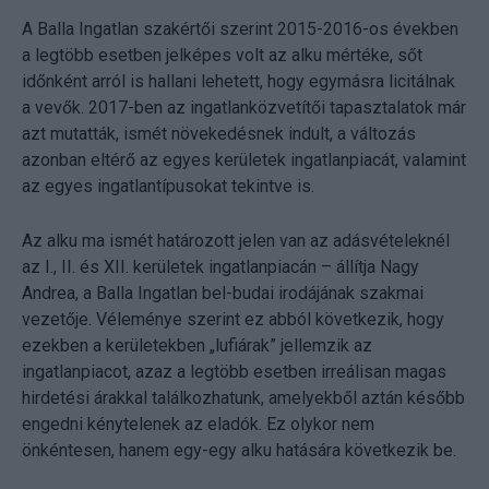
A Balla Ingatlan szakértői szerint 2015-2016-os években
a legtöbb esetben jelképes volt az alku mértéke, sőt
időnként arról is hallani lehetett, hogy egymásra licitálnak
a vevők. 2017-ben az ingatlanközvetítői tapasztalatok már
azt mutatták, ismét növekedésnek indult, a változás
azonban eltérő az egyes kerületek ingatlanpiacát, valamint
az egyes ingatlantípusokat tekintve is.
Az alku ma ismét határozott jelen van az adásvételeknél
az I., II. és XII. kerületek ingatlanpiacán – állítja Nagy
Andrea, a Balla Ingatlan bel-budai irodájának szakmai
vezetője. Véleménye szerint ez abból következik, hogy
ezekben a kerületekben „lufiárak” jellemzik az
ingatlanpiacot, azaz a legtöbb esetben irreálisan magas
hirdetési árakkal találkozhatunk, amelyekből aztán később
engedni kénytelenek az eladók. Ez olykor nem
önkéntesen, hanem egy-egy alku hatására következik be.