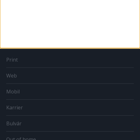
Országmárka
MÉDIA
Print
Web
Mobil
Karrier
Bulvár
Out of home