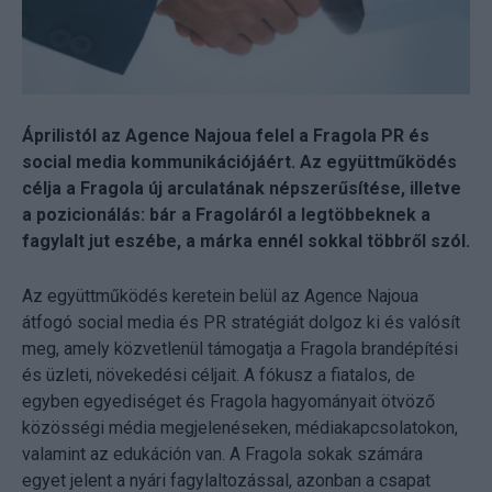
Áprilistól az Agence Najoua felel a Fragola PR és
social media kommunikációjáért. Az együttműködés
célja a Fragola új arculatának népszerűsítése, illetve
a pozicionálás: bár a Fragoláról a legtöbbeknek a
fagylalt jut eszébe, a márka ennél sokkal többről szól.
Az együttműködés keretein belül az Agence Najoua
átfogó social media és PR stratégiát dolgoz ki és valósít
meg, amely közvetlenül támogatja a Fragola brandépítési
és üzleti, növekedési céljait. A fókusz a fiatalos, de
egyben egyediséget és Fragola hagyományait ötvöző
közösségi média megjelenéseken, médiakapcsolatokon,
valamint az edukáción van. A Fragola sokak számára
egyet jelent a nyári fagylaltozással, azonban a csapat