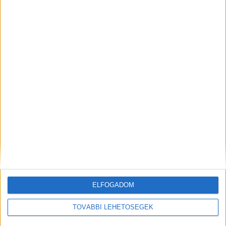
Korábbi adások
A rovat támogatói:
ELFOGADOM
Még több podcast
TOVÁBBI LEHETŐSÉGEK