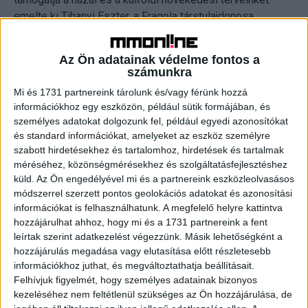
emelte ki Tihanyi Eszter, a Fragola társtulajdonosa.
Új fejezet mindkét vállalkozás életében
Az Ön adatainak védelme fontos a
számunkra
Az Agence Najoua szakmai hátterét Belayane Najoua
Mi és 1731 partnereink tárolunk és/vagy férünk hozzá
alapító és PR vezető alapozta meg: korábban elsősorban
információkhoz egy eszközön, például sütik formájában, és
PR stratégiával, médiakapcsolatokkal, személyes
személyes adatokat dolgozunk fel, például egyedi azonosítókat
márkával és eseményszervezéssel foglalkozó
és standard információkat, amelyeket az eszköz személyre
ügynökségként voltak ismertek. A csapat azonban
szabott hirdetésekhez és tartalomhoz, hirdetések és tartalmak
méréséhez, közönségmérésekhez és szolgáltatásfejlesztéshez
nemrégiben nemzetközi tapasztalattal rendelkező social
küld.
Az Ön engedélyével mi és a partnereink eszközleolvasásos
media szakemberrel bővült, emellett pedig folyamatos
módszerrel szerzett pontos geolokációs adatokat és azonosítási
kapcsolatban állnak különböző profilú fotós és videós
információkat is felhasználhatunk. A megfelelő helyre kattintva
csapatokkal. Az ügynökség így friss és egyedi
hozzájárulhat ahhoz, hogy mi és a 1731 partnereink a fent
szemlélettel biztosít social media managementet és
leírtak szerint adatkezelést végezzünk. Másik lehetőségként a
tartalomgyártást a Fragolának és más partnereknek is.
hozzájárulás megadása vagy elutasítása előtt részletesebb
információkhoz juthat, és megváltoztathatja beállításait.
Felhívjuk figyelmét, hogy személyes adatainak bizonyos
A megbízás fókuszterületei:
kezeléséhez nem feltétlenül szükséges az Ön hozzájárulása, de