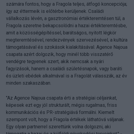
számára fontos, hogy a Fragola teljes, átfogó koncepciója;
így az éttermeik is előtérbe kerüljenek. Családi
vállalkozás lévén, a gasztronómiai értékteremtésen túl, a
Fragola szeretne bekapcsolódni a hazai értékteremtésbe,
amit a közösségépítéssel, barátságos, nyitott légkör
megteremtésével, rendezvények szervezésével, a kultúra
támogatásával és szokások kialakításával. Agence Najoua
csapata azért dolgozik, hogy minél több visszatérő
vendégre tegyenek szert, akik nemcsak a nyári
fagyizások, hanem a családi születésnapok, vagy baráti
és üzleti ebédek alkalmával is a Fragolát válasszák, az év
minden szakaszában.
"Az Agence Najoua csapata érti a stratégiai céljainkat,
képesek ezt egy jól strukturált, mégis rugalmas, friss
kommunikációs és PR-stratégiává formálni. Kiemelt
szempont volt, hogy a Fragola értékek láthatóvá váljanak.
Egy olyan partnerrel szerettünk volna dolgozni, aki
támogatja a hazai és a külföldi növekedési terveinket." -