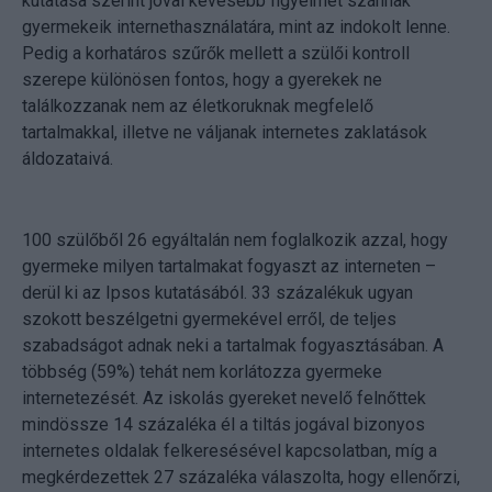
kutatása szerint jóval kevesebb figyelmet szánnak
gyermekeik internethasználatára, mint az indokolt lenne.
Pedig a korhatáros szűrők mellett a szülői kontroll
szerepe különösen fontos, hogy a gyerekek ne
találkozzanak nem az életkoruknak megfelelő
tartalmakkal, illetve ne váljanak internetes zaklatások
áldozataivá.
100 szülőből 26 egyáltalán nem foglalkozik azzal, hogy
gyermeke milyen tartalmakat fogyaszt az interneten –
derül ki az Ipsos kutatásából. 33 százalékuk ugyan
szokott beszélgetni gyermekével erről, de teljes
szabadságot adnak neki a tartalmak fogyasztásában. A
többség (59%) tehát nem korlátozza gyermeke
internetezését. Az iskolás gyereket nevelő felnőttek
mindössze 14 százaléka él a tiltás jogával bizonyos
internetes oldalak felkeresésével kapcsolatban, míg a
megkérdezettek 27 százaléka válaszolta, hogy ellenőrzi,