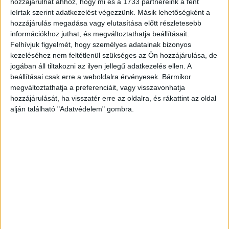
hozzájárulhat ahhoz, hogy mi és a 1733 partnereink a fent
leírtak szerint adatkezelést végezzünk. Másik lehetőségként a
hozzájárulás megadása vagy elutasítása előtt részletesebb
CÍMKÉK
biztonság
gyerek
Internet
kampány
információkhoz juthat, és megváltoztathatja beállításait.
Telekom
Felhívjuk figyelmét, hogy személyes adatainak bizonyos
kezeléséhez nem feltétlenül szükséges az Ön hozzájárulása, de
jogában áll tiltakozni az ilyen jellegű adatkezelés ellen. A
beállításai csak erre a weboldalra érvényesek. Bármikor
megváltoztathatja a preferenciáit, vagy visszavonhatja
hozzájárulását, ha visszatér erre az oldalra, és rákattint az oldal
Facebook
Email
alján található "Adatvédelem" gombra.
Előző cikk
Következő cikk
Idén is Szigetel a Humen
Napi sorozattal erősít az RTL
KAPCSOLÓDÓ CIKKEK
MORE FROM AUTHOR
Nemcsak mérnököket, hanem