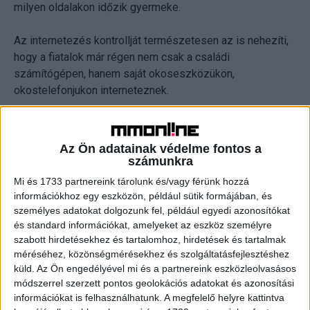
milyen oldalakon időzik gyermeke.
Az internetezés kontrollját természetesen az is nehezíti,
hogy a fiatalok már régen nem csak a családi
számítógépen, hanem saját okoseszközükön,
okostelefonjukon interneteznek.
A megkérdezett gyermekek többsége rendelkezik saját
okostelefonnal; e csoporton belül felülreprezentált a 12-
Az Ön adatainak védelme fontos a
14 éves korosztály, ők közel 80 százalékban
számunkra
okostelefon-tulajdonosok. Arányuk az elmúlt 3 évben
Mi és 1733 partnereink tárolunk és/vagy férünk hozzá
dinamikusan, mintegy 30 százalékkal nőtt.
információkhoz egy eszközön, például sütik formájában, és
személyes adatokat dolgozunk fel, például egyedi azonosítókat
A Telekom évek óta indít és támogat társadalmi
és standard információkat, amelyeket az eszköz személyre
kampányokat a biztonságos internethasználatért és az
szabott hirdetésekhez és tartalomhoz, hirdetések és tartalmak
méréséhez, közönségmérésekhez és szolgáltatásfejlesztéshez
internetes zaklatások ellen. Most egy különleges
küld.
Az Ön engedélyével mi és a partnereink eszközleolvasásos
kísérletet bemutató kisfilm segítségével hívja fel a
módszerrel szerzett pontos geolokációs adatokat és azonosítási
figyelmet arra, hogy korunkban a szülői gondoskodásnak
információkat is felhasználhatunk. A megfelelő helyre kattintva
ki kell terjednie az online virtuális világra is.