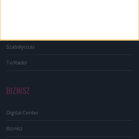
Bulvár
Out of home
Szabályozás
Tv/Rádió
BIZNISZ
Digital Center
Biznisz