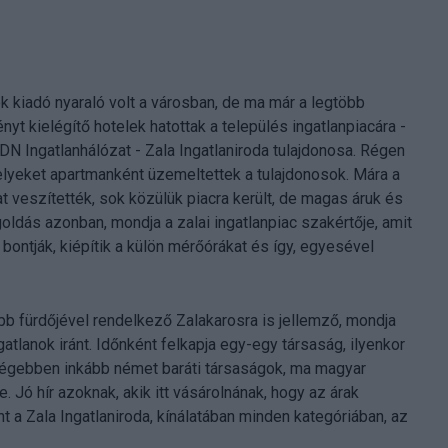
k kiadó nyaraló volt a városban, de ma már a legtöbb
nyt kielégítő hotelek hatottak a település ingatlanpiacára -
DN Ingatlanhálózat - Zala Ingatlaniroda tulajdonosa. Régen
lyeket apartmanként üzemeltettek a tulajdonosok. Mára a
at veszítették, sok közülük piacra került, de magas áruk és
oldás azonban, mondja a zalai ingatlanpiac szakértője, amit
bontják, kiépítik a külön mérőórákat és így, egyesével
b fürdőjével rendelkező Zalakarosra is jellemző, mondja
atlanok iránt. Időnként felkapja egy-egy társaság, ilyenkor
Régebben inkább német baráti társaságok, ma magyar
. Jó hír azoknak, akik itt vásárolnának, hogy az árak
int a Zala Ingatlaniroda, kínálatában minden kategóriában, az