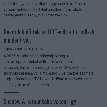
kiderül, hogy a nemzetközi fogyasztók költése a
versenyhétvégén 26%-kal emelkedett az előző
hétvégéhez viszonyítva. A tranzakciók...
Rekordok dőltek az ORF-nél: a futball-vb
mindent vitt
Digital Center
2026. július 27.
A 2026-os labdarúgó-világbajnokság új
streamingrekordokat állított fel az osztrák
közszolgálati műsorszolgáltató, az ORF, valamint
technológiai leányvállalata, a Big Blue Marble számára
– írja a Broadband TV News. A döntő mérkőzés során
az átlagos nézőszám elérte...
Shadow AI a munkahelyeken: így