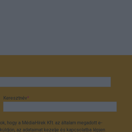
Keresztnév
*
ok, hogy a MédiaHírek Kft. az általam megadott e-
üldjön, az adataimat kezelje és kapcsolatba lépjen