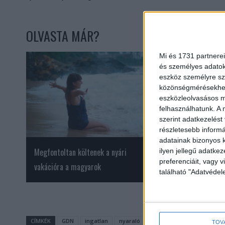
OLVASTA MÁR?
Mi és 1731 partnerei
és személyes adatoka
eszköz személyre sz
közönségmérésekhez 
eszközleolvasásos mó
felhasználhatunk. A 
szerint adatkezelést
részletesebb informác
adatainak bizonyos k
Megfontoltan költenek a nyári
Focival és jégkoron
ilyen jellegű adatke
preferenciáit, vagy v
vakációra a magyarok
héten a szurkolóka
található "Adatvéde
CÍMKÉK
GDN
ingatlan
nyaraló
TOV