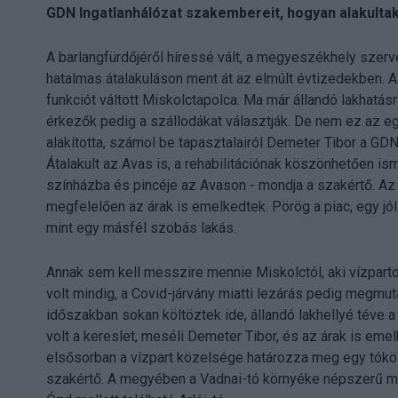
GDN Ingatlanhálózat szakembereit, hogyan alakult
A barlangfürdőjéről híressé vált, a megyeszékhely szer
hatalmas átalakuláson ment át az elmúlt évtizedekben. A
funkciót váltott Miskolctapolca. Ma már állandó lakhatásra
érkezők pedig a szállodákat választják. De nem ez az eg
alakította, számol be tapasztalairól Demeter Tibor a GD
Átalakult az Avas is, a rehabilitációnak köszönhetően is
színházba és pincéje az Avason - mondja a szakértő. Az 
megfelelően az árak is emelkedtek. Pörög a piac, egy jól
mint egy másfél szobás lakás.
Annak sem kell messzire mennie Miskolctól, aki vízpart
volt mindig, a Covid-járvány miatti lezárás pedig megmuta
időszakban sokan költöztek ide, állandó lakhellyé téve 
volt a kereslet, meséli Demeter Tibor, és az árak is em
elsősorban a vízpart közelsége határozza meg egy tóközel
szakértő. A megyében a Vadnai-tó környéke népszerű m