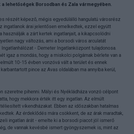
ak a lehetőségek Borsodban és Zala vármegyében.
ves részét képező, mégis egyedülálló hangulatú városrész
z ingatlanok árai jelentősen emelkedtek, ezzel együtt
 használják a zárt kertek ingatlanjait, a kikapcsolódni
yetlen nagy változás, ami a borsodi város arculatát
N Ingatlanhálózat - Demeter Ingatlanközpont tulajdonosa.
mét igaz a mondás, hogy a miskolci polgárnak bérlete van a
elmúlt 10-15 évben vonzóvá vált a terület és ennek
 karbantartott pince az Avas oldalában ma annyiba kerül,
on szeretne pihenni. Mályi és Nyékládháza vonzó célpont
tta, hogy mekkora érték itt egy ingatlan. Az elmúlt
a téliesített víkendházakat. Ebben az időszakban hatalmas
elkedtek. Az érdeklődés mára csökkent, de az árak maradtak,
i ingatlan árát - emelte ki a borsodi piacot jól ismerő
ég, de vannak kevésbé ismert gyöngyszemek is, mint az