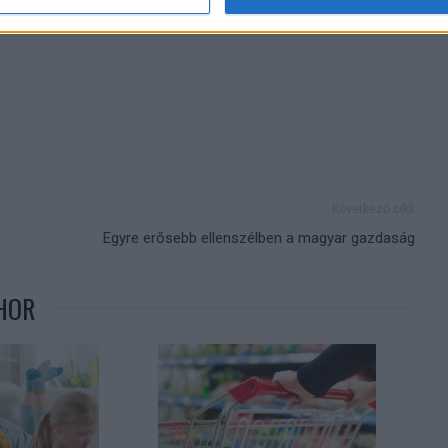
Következő cikk
Egyre erősebb ellenszélben a magyar gazdaság
HOR