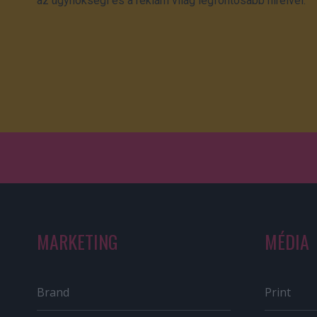
az ügynökségi és a reklám világ legfontosabb híreivel.
MARKETING
MÉDIA
Brand
Print