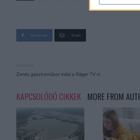
Facebook
Email
Előző cikk
Zenés gasztroműsor indul a Sláger TV-n
KAPCSOLÓDÓ CIKKEK
MORE FROM AUT