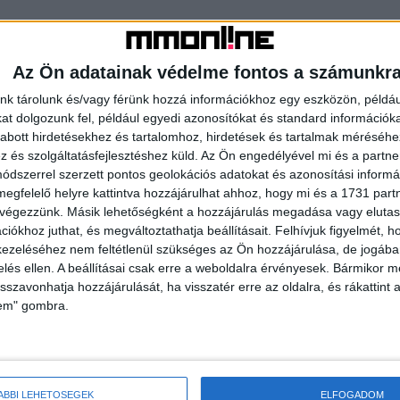
Az Ön adatainak védelme fontos a számunkr
nk tárolunk és/vagy férünk hozzá információkhoz egy eszközön, példáu
t dolgozunk fel, például egyedi azonosítókat és standard információk
abott hirdetésekhez és tartalomhoz, hirdetések és tartalmak méréséhe
és szolgáltatásfejlesztéshez küld.
Az Ön engedélyével mi és a partne
dszerrel szerzett pontos geolokációs adatokat és azonosítási informác
megfelelő helyre kattintva hozzájárulhat ahhoz, hogy mi és a 1731 partne
 végezzünk. Másik lehetőségként a hozzájárulás megadása vagy elutasí
iókhoz juthat, és megváltoztathatja beállításait.
Felhívjuk figyelmét, 
ezeléséhez nem feltétlenül szükséges az Ön hozzájárulása, de jogában 
ggal kényeztetik a
Tovább terjeszkedik a
zelés ellen. A beállításai csak erre a weboldalra érvényesek. Bármikor m
isszavonhatja hozzájárulását, ha visszatér erre az oldalra, és rákattint a
t
luxusszállodalánc
lem" gombra.
ÁBBI LEHETŐSÉGEK
ELFOGADOM