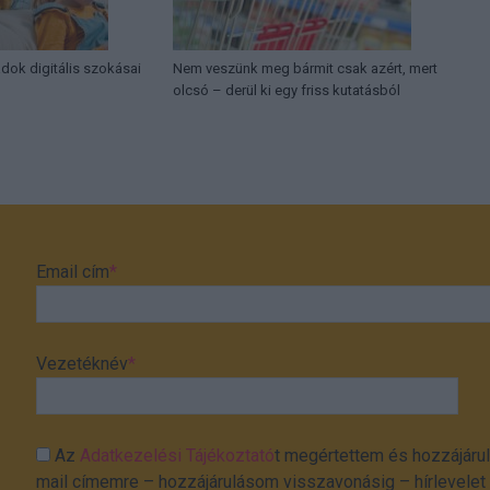
ádok digitális szokásai
Nem veszünk meg bármit csak azért, mert
olcsó – derül ki egy friss kutatásból
Email cím
*
Vezetéknév
*
Az
Adatkezelési Tájékoztató
t megértettem és hozzájárul
mail címemre – hozzájárulásom visszavonásig – hírlevelet k