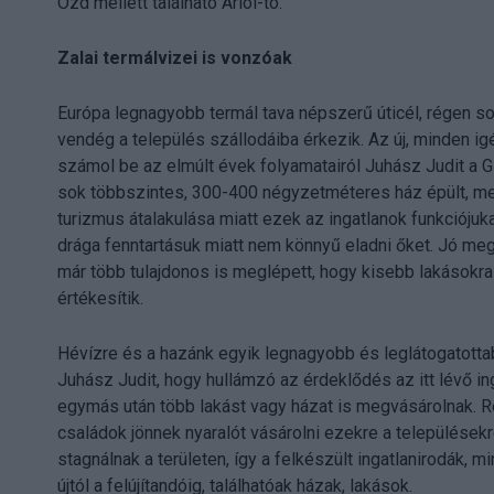
Ózd mellett található Arlói-tó.
Zalai termálvizei is vonzóak
Európa legnagyobb termál tava népszerű úticél, régen so
vendég a település szállodáiba érkezik. Az új, minden igé
számol be az elmúlt évek folyamatairól Juhász Judit a G
sok többszintes, 300-400 négyzetméteres ház épült, me
turizmus átalakulása miatt ezek az ingatlanok funkciójuk
drága fenntartásuk miatt nem könnyű eladni őket. Jó meg
már több tulajdonos is meglépett, hogy kisebb lakásokra 
értékesítik.
Hévízre és a hazánk egyik legnagyobb és leglátogatottab
Juhász Judit, hogy hullámzó az érdeklődés az itt lévő ing
egymás után több lakást vagy házat is megvásárolnak. 
családok jönnek nyaralót vásárolni ezekre a településekre
stagnálnak a területen, így a felkészült ingatlanirodák, m
újtól a felújítandóig, találhatóak házak, lakások.