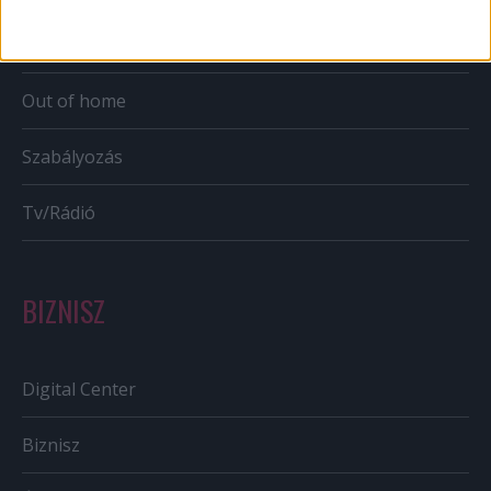
Bulvár
Out of home
Szabályozás
Tv/Rádió
BIZNISZ
Digital Center
Biznisz