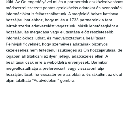
küld.
Az Ön engedélyével mi és a partnereink eszközleolvasásos
a legnépszerűbbek.
módszerrel szerzett pontos geolokációs adatokat és azonosítási
információkat is felhasználhatunk. A megfelelő helyre kattintva
hozzájárulhat ahhoz, hogy mi és a 1733 partnereink a fent
A külföldiek körében továbbra is Budapest volt a
leírtak szerint adatkezelést végezzünk. Másik lehetőségként a
legkedveltebb, az összes külföldi vendégéjszaka 44
hozzájárulás megadása vagy elutasítása előtt részletesebb
százaléka itt realizálódott. Ezt követően Budapest
információkhoz juthat, és megváltoztathatja beállításait.
környéke (7 százalék), valamint Debrecen és térsége (7
Felhívjuk figyelmét, hogy személyes adatainak bizonyos
százalék) voltak a leglátogatottabbak a külföldi
kezeléséhez nem feltétlenül szükséges az Ön hozzájárulása, de
vendégéjszaka-számok alapján.
jogában áll tiltakozni az ilyen jellegű adatkezelés ellen. A
beállításai csak erre a weboldalra érvényesek. Bármikor
megváltoztathatja a preferenciáit, vagy visszavonhatja
Az októberre hatályos rendelkezések alapján turisztikai
hozzájárulását, ha visszatér erre az oldalra, és rákattint az oldal
céllal csak a visegrádi négyek országaiból érkezhettek
alján található "Adatvédelem" gombra.
külföldiek Magyarországra. Üzleti, tanulmányi vagy
egészségügyi ellátási céllal azonban más országok
állampolgárai is beléphettek. Ezért is lehetséges, hogy az
októberi adatok alapján a legtöbb külföldi Ukrajnából,
Németországból, Romániából, Dél-Koreából és
Ausztriából érkezett.