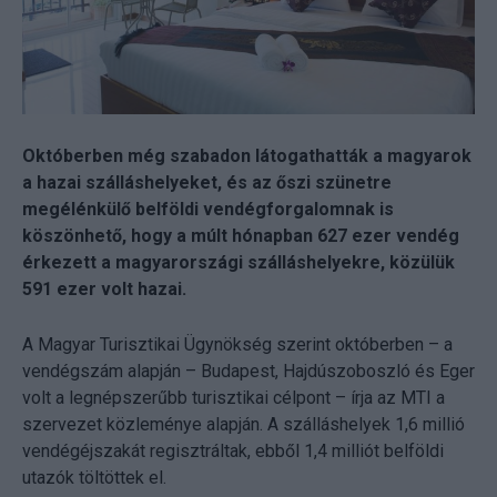
Októberben még szabadon látogathatták a magyarok
a hazai szálláshelyeket, és az őszi szünetre
megélénkülő belföldi vendégforgalomnak is
köszönhető, hogy a múlt hónapban 627 ezer vendég
érkezett a magyarországi szálláshelyekre, közülük
591 ezer volt hazai.
A Magyar Turisztikai Ügynökség szerint októberben – a
vendégszám alapján – Budapest, Hajdúszoboszló és Eger
volt a legnépszerűbb turisztikai célpont – írja az MTI a
szervezet közleménye alapján. A szálláshelyek 1,6 millió
vendégéjszakát regisztráltak, ebből 1,4 milliót belföldi
utazók töltöttek el.