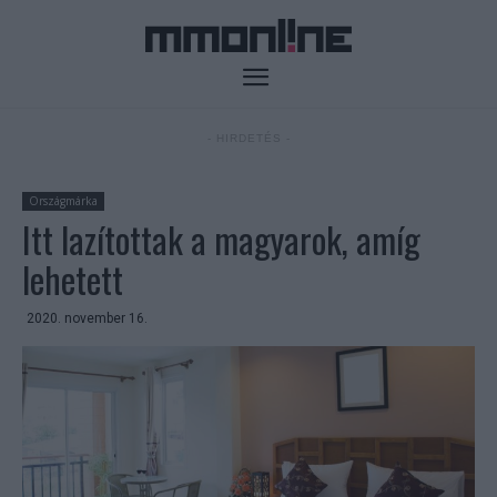
- HIRDETÉS -
Országmárka
Itt lazítottak a magyarok, amíg
lehetett
2020. november 16.