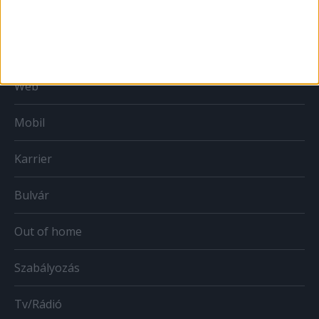
Print
Web
Mobil
Karrier
Bulvár
Out of home
Szabályozás
Tv/Rádió