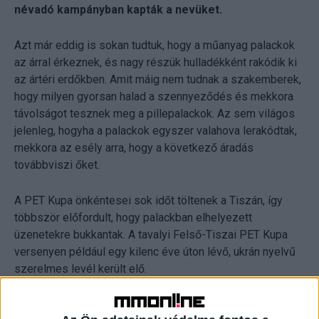
névadó kampányban kapták a nevüket.
Azt már eddig is sokan tudtuk, hogy a műanyag palackok
az árral érkeznek, és nagy részük hulladékként rakódik ki
az ártéri erdőkben. Amit máig nem tudnak a szakemberek,
hogy milyen gyorsan halad a szennyeződés és mekkora
távolságot tesznek meg a pillepalackok. Az sem világos
jelenleg, hogyha a palackok egyszer valahova lerakódtak,
mekkora az esély arra, hogy a következő áradás
továbbviszi őket.
A PET Kupa önkéntesei sok időt töltenek a Tiszán, így
többször előfordult, hogy palackban elhelyezett
üzenetekre bukkantak. A tavalyi Felső-Tiszai PET Kupa
versenyen például egy kilenc éve úton lévő, ukrán nyelvű
szerelmes levél került elő.
A PET Kupa kalózai tavaly májusban az M.V. Petényi