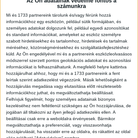
Az Ön adatainak védelme fontos a
hulladékgyűjtő hajó első téli bevetésén engedtek el pár
számunkra
PET palackot bennük egyszerű, papírra írt üzenetekkel,
Mi és 1733 partnereink tárolunk és/vagy férünk hozzá
remélve, hogy még hallanak róluk. A videón 2 perc 28-nál
információkhoz egy eszközön, például sütik formájában, és
látható az a rész, amikor a petkalózok megjelölik a fél
személyes adatokat dolgozunk fel, például egyedi azonosítókat
literes vodkás ukrán PET palackot. Ezt a palackot még
és standard információkat, amelyeket az eszköz személyre
ugyanabban az évben, 2019 decemberében megtalálta
szabott hirdetésekhez és tartalomhoz, hirdetések és tartalmak
Párdy Bence petkalóz a Kiskörei Téli Kikötőben,
méréséhez, közönségmérésekhez és szolgáltatásfejlesztéshez
közvetlenül a duzzasztómű fölött.
küld.
Az Ön engedélyével mi és a partnereink eszközleolvasásos
módszerrel szerzett pontos geolokációs adatokat és azonosítási
információkat is felhasználhatunk. A megfelelő helyre kattintva
“Ez az egyedi azonosítóval ellátott pillepalack az első,
hozzájárulhat ahhoz, hogy mi és a 1733 partnereink a fent
kézzelfogható bizonyíték arra, hogy a műanyag
leírtak szerint adatkezelést végezzünk. Másik lehetőségként a
szennyeződés egy éven belül akár folyamkilométerek
hozzájárulás megadása vagy elutasítása előtt részletesebb
százait is meg tudja tenni.” – mondta el Molnár Attila
információkhoz juthat, és megváltoztathatja beállításait.
Dávid, a PET Kupa társalapítója, az M.V. Petényi kapitánya
Felhívjuk figyelmét, hogy személyes adatainak bizonyos
– “Az is fontos információ, hogy nem jutott tovább
kezeléséhez nem feltétlenül szükséges az Ön hozzájárulása, de
Kiskörénél, jelezve, hogy a duzzasztómű tényleg
jogában áll tiltakozni az ilyen jellegű adatkezelés ellen. A
beállításai csak erre a weboldalra érvényesek. Bármikor
védvonalként védte a folyó alsó szakaszait a
megváltoztathatja a preferenciáit, vagy visszavonhatja
szennyezéstől”.
hozzájárulását, ha visszatér erre az oldalra, és rákattint az oldal