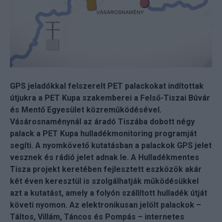
GPS jeladókkal felszerelt PET palackokat indítottak
útjukra a PET Kupa szakemberei a Felső-Tiszai Búvár
és Mentő Egyesület közreműködésével.
Vásárosnaménynál az áradó Tiszába dobott négy
palack a PET Kupa hulladékmonitoring programját
segíti. A nyomkövető kutatásban a palackok GPS jelet
vesznek és rádió jelet adnak le. A Hulladékmentes
Tisza projekt keretében fejlesztett eszközök akár
két éven keresztül is szolgálhatják működésükkel
azt a kutatást, amely a folyón szállított hulladék útját
követi nyomon. Az elektronikusan jelölt palackok –
Táltos, Villám, Táncos és Pompás – internetes