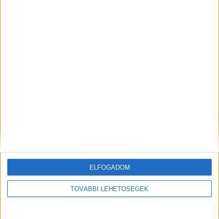
Facebook
Email
Előző cikk
Következő cikk
Összehajtható okosmobillal
Férfiaknak szóló oldallal bővült
erősít az OPPO
a Central portfóliója
KAPCSOLÓDÓ CIKKEK
MORE FROM AUTHOR
Lejtmenetben a dízelüzemű járművek a
használtautó-piacon
ELFOGADOM
Még egy érv az elektromos autók
TOVÁBBI LEHETŐSÉGEK
mellett