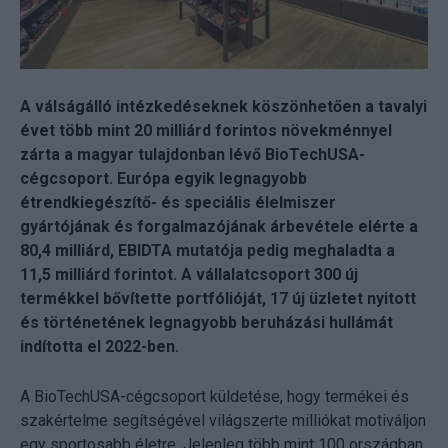
A válságálló intézkedéseknek köszönhetően a tavalyi
évet több mint 20 milliárd forintos növekménnyel
zárta a magyar tulajdonban lévő BioTechUSA-
cégcsoport. Európa egyik legnagyobb
étrendkiegészítő- és speciális élelmiszer
gyártójának és forgalmazójának árbevétele elérte a
80,4 milliárd, EBIDTA mutatója pedig meghaladta a
11,5 milliárd forintot. A vállalatcsoport 300 új
termékkel bővítette portfólióját, 17 új üzletet nyitott
és történetének legnagyobb beruházási hullámát
indította el 2022-ben.
A BioTechUSA-cégcsoport küldetése, hogy termékei és
szakértelme segítségével világszerte milliókat motiváljon
egy sportosabb életre. Jelenleg több mint 100 országban,