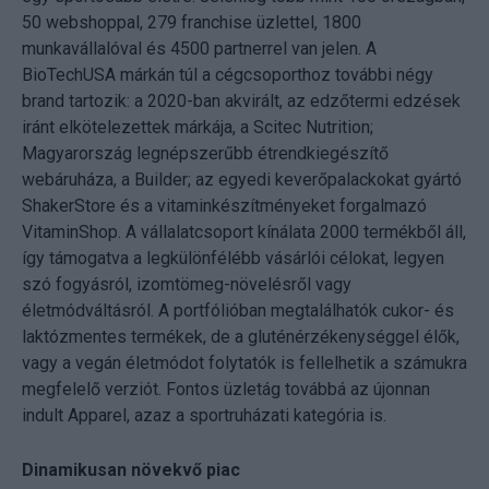
50 webshoppal, 279 franchise üzlettel, 1800
munkavállalóval és 4500 partnerrel van jelen. A
BioTechUSA márkán túl a cégcsoporthoz további négy
brand tartozik: a 2020-ban akvirált, az edzőtermi edzések
iránt elkötelezettek márkája, a Scitec Nutrition;
Magyarország legnépszerűbb étrendkiegészítő
webáruháza, a Builder; az egyedi keverőpalackokat gyártó
ShakerStore és a vitaminkészítményeket forgalmazó
VitaminShop. A vállalatcsoport kínálata 2000 termékből áll,
így támogatva a legkülönfélébb vásárlói célokat, legyen
szó fogyásról, izomtömeg-növelésről vagy
életmódváltásról. A portfólióban megtalálhatók cukor- és
laktózmentes termékek, de a gluténérzékenységgel élők,
vagy a vegán életmódot folytatók is fellelhetik a számukra
megfelelő verziót. Fontos üzletág továbbá az újonnan
indult Apparel, azaz a sportruházati kategória is.
Dinamikusan növekvő piac