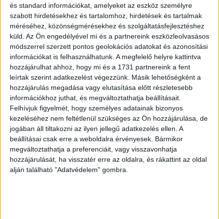
és standard információkat, amelyeket az eszköz személyre
és egyre nagyobb az érdeklődés a lifestyle termékek
szabott hirdetésekhez és tartalomhoz, hirdetések és tartalmak
iránt.
méréséhez, közönségmérésekhez és szolgáltatásfejlesztéshez
küld.
Az Ön engedélyével mi és a partnereink eszközleolvasásos
Állandó innovációval a kihívások ellen
módszerrel szerzett pontos geolokációs adatokat és azonosítási
információkat is felhasználhatunk. A megfelelő helyre kattintva
hozzájárulhat ahhoz, hogy mi és a 1731 partnereink a fent
A vállalatcsoport megfelelő válaszokat adott az iparági,
leírtak szerint adatkezelést végezzünk. Másik lehetőségként a
külpolitikai és gazdasági kihívásokra, a 2021-es
hozzájárulás megadása vagy elutasítása előtt részletesebb
eredményeket több mint 40 százalékkal haladta meg. A
információkhoz juthat, és megváltoztathatja beállításait.
növekedéshez számos tényező járult hozzá: a saját
Felhívjuk figyelmét, hogy személyes adatainak bizonyos
tulajdonban lévő, Dunakeszin és Szadán található
kezeléséhez nem feltétlenül szükséges az Ön hozzájárulása, de
gyártókapacitásait a lehető leghatékonyabban működtette,
jogában áll tiltakozni az ilyen jellegű adatkezelés ellen. A
omnichannel stratégiájának köszönhetően pedig nemcsak
beállításai csak erre a weboldalra érvényesek. Bármikor
megváltoztathatja a preferenciáit, vagy visszavonhatja
online felületeken, hanem saját és partneri hálózatban
hozzájárulását, ha visszatér erre az oldalra, és rákattint az oldal
működő boltokban, edzőtermekben, hipermarketekben,
alján található "Adatvédelem" gombra.
élelmiszerbolt-láncokban, drogériákban, töltőállomásokon
és patikákban is értékesítette termékeit. Az emelkedő
alapanyagárakat a különböző időszakos akciók során és
egyedi kedvezményekben optimalizálták. A hatékonyság