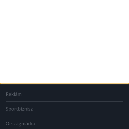
MARKETING
Brand
BTL
CSR
PR
Reklám
Sportbiznisz
Országmárka