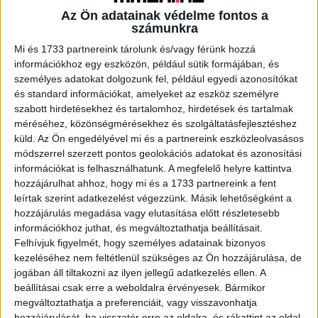
Miért különleges az R1?
Az Ön adatainak védelme fontos a
számunkra
Multimodális LLM-integráció: lát és hall, képes
Mi és 1733 partnereink tárolunk és/vagy férünk hozzá
természetes nyelven kommunikálni.
információkhoz egy eszközön, például sütik formájában, és
személyes adatokat dolgozunk fel, például egyedi azonosítókat
Nyílt fejlesztési platform: lehetőséget nyújt
és standard információkat, amelyeket az eszköz személyre
testreszabásra, moddingra és egyedi képességek
szabott hirdetésekhez és tartalomhoz, hirdetések és tartalmak
programozására.
méréséhez, közönségmérésekhez és szolgáltatásfejlesztéshez
küld.
Az Ön engedélyével mi és a partnereink eszközleolvasásos
módszerrel szerzett pontos geolokációs adatokat és azonosítási
Agilis és könnyű: alacsony súlya ellenére stabil mozgásra
információkat is felhasználhatunk. A megfelelő helyre kattintva
képes összetettebb környezetekben is. A robot
hozzájárulhat ahhoz, hogy mi és a 1733 partnereink a fent
összesen 26 forgásponttal rendelkezik majd – Lábak:
leírtak szerint adatkezelést végezzünk. Másik lehetőségként a
2x6, karok: 2x5, derék 2, fej 2.
hozzájárulás megadása vagy elutasítása előtt részletesebb
információkhoz juthat, és megváltoztathatja beállításait.
Felhívjuk figyelmét, hogy személyes adatainak bizonyos
Elérhető árkategória: az R1 ára meglepően versenyképes
kezeléséhez nem feltétlenül szükséges az Ön hozzájárulása, de
lesz. Az Európában is működő verziók végfelhasználói
jogában áll tiltakozni az ilyen jellegű adatkezelés ellen. A
ára még nem ismert, de a G1 árkategóriája alatt lesz.
beállításai csak erre a weboldalra érvényesek. Bármikor
megváltoztathatja a preferenciáit, vagy visszavonhatja
„Az INFUZE Robotics világszerte az elsők között mutatta
hozzájárulását, ha visszatér erre az oldalra, és rákattint az oldal