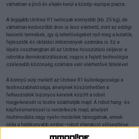
várhatóan a jövő év elején kerül a közép-európai piacra.
A legújabb Unitree R1 nemcsak könnyebb (kb. 25 kg), de
várhatóan kedvezőbb áron is lesz elérhető, mint az eddigi
hasonló termékek, így új lehetőségeket nyit meg a kutatók,
fejlesztők és oktatási intézmények számára is. Ez a
lépés összhangban áll az Unitree hosszútávú céljával: a
robotika demokratizálásával, vagyis a fejlett technológia
szélesebb közönség számára való elérhetővé tételével.
A könnyű súly mellett az Unitree R1 különlegessége a
testreszabhatósága, amelynek köszönhetően a
felhasználók bizonyos keretek között a robot
megjelenését is testre szabhatják majd. A robot hang- és
képfelismeréssel is rendelkezik majd, amelyet
multimodális nagy nyelvi modellek támogatnak, ennek
célja a hatékonyabb ember–robot interakció elősegítése.