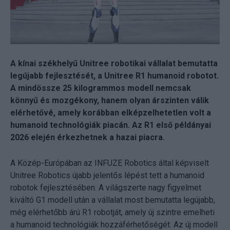
A kínai székhelyű Unitree robotikai vállalat bemutatta
legújabb fejlesztését, a Unitree R1 humanoid robotot.
A mindössze 25 kilogrammos modell nemcsak
könnyű és mozgékony, hanem olyan árszinten válik
elérhetővé, amely korábban elképzelhetetlen volt a
humanoid technológiák piacán. Az R1 első példányai
2026 elején érkezhetnek a hazai piacra.
A Közép-Európában az INFUZE Robotics által képviselt
Unitree Robotics újabb jelentős lépést tett a humanoid
robotok fejlesztésében. A világszerte nagy figyelmet
kiváltó G1 modell után a vállalat most bemutatta legújabb,
még elérhetőbb árú R1 robotját, amely új szintre emelheti
a humanoid technológiák hozzáférhetőségét. Az új modell