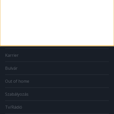
Print
Web
Mobil
Karrier
Bulvár
Out of home
Szabályozás
Tv/Rádió