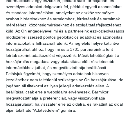
hiszen ezen országok között olyan is van, amelyben alig
információkhoz egy eszközön, például sütik formájában, és
személyes adatokat dolgozunk fel, például egyedi azonosítókat
egy éve, és olyan is, amelyben már hat-nyolc esztendeje
és standard információkat, amelyeket az eszköz személyre
esik vissza ez a mutató. Egyes országokban ráadásul
szabott hirdetésekhez és tartalomhoz, hirdetések és tartalmak
nagyon magas ellátottsági szintről, míg másokban
méréséhez, közönségmérésekhez és szolgáltatásfejlesztéshez
közepes értékről indult a visszafejlődés. Az NMHH
küld.
Az Ön engedélyével mi és a partnereink eszközleolvasásos
elemzői szerint elsősorban mindenütt a mobilinternet-
módszerrel szerzett pontos geolokációs adatokat és azonosítási
használat gyors felfutása ágyazott meg a vezetékes
információkat is felhasználhatunk. A megfelelő helyre kattintva
szolgáltatások visszaesésének – ha ugyanis valahol a
hozzájárulhat ahhoz, hogy mi és a 1731 partnereink a fent
leírtak szerint adatkezelést végezzünk. Másik lehetőségként a
szolgáltatók nagyon jó minőségű és kedvező árú
hozzájárulás megadása vagy elutasítása előtt részletesebb
mobilinternetet kínálnak, sok fogyasztó meggondolja,
információkhoz juthat, és megváltoztathatja beállításait.
egyáltalán szüksége van-e még vezetékes internet-
Felhívjuk figyelmét, hogy személyes adatainak bizonyos
előfizetésre saját igényei kielégítéséhez.
kezeléséhez nem feltétlenül szükséges az Ön hozzájárulása, de
jogában áll tiltakozni az ilyen jellegű adatkezelés ellen. A
beállításai csak erre a weboldalra érvényesek. Bármikor
OLVASTA MÁR?
megváltoztathatja a preferenciáit, vagy visszavonhatja
hozzájárulását, ha visszatér erre az oldalra, és rákattint az oldal
alján található "Adatvédelem" gombra.