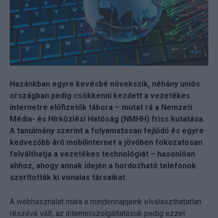
Hazánkban egyre kevésbé növekszik, néhány uniós
országban pedig csökkenni kezdett a vezetékes
internetre előfizetők tábora – mutat rá a Nemzeti
Média- és Hírközlési Hatóság (NMHH) friss kutatása.
A tanulmány szerint a folyamatosan fejlődő és egyre
kedvezőbb árú mobilinternet a jövőben fokozatosan
felválthatja a vezetékes technológiát – hasonlóan
ahhoz, ahogy annak idején a hordozható telefonok
szorították ki vonalas társaikat.
A webhasználat mára a mindennapjaink elválaszthatatlan
részévé vált, az internetszolgáltatások pedig ezzel