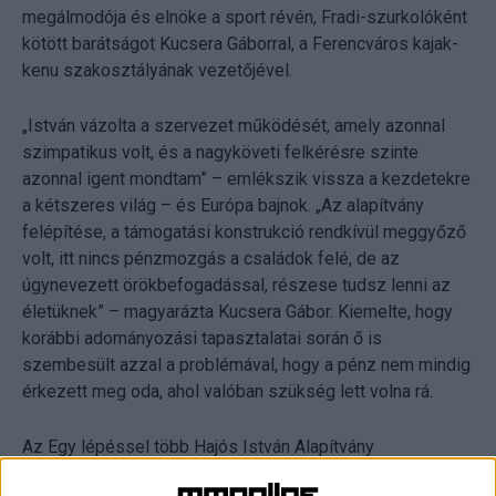
megálmodója és elnöke a sport révén, Fradi-szurkolóként
kötött barátságot Kucsera Gáborral, a Ferencváros kajak-
kenu szakosztályának vezetőjével.
„István vázolta a szervezet működését, amely azonnal
szimpatikus volt, és a nagyköveti felkérésre szinte
azonnal igent mondtam” – emlékszik vissza a kezdetekre
a kétszeres világ – és Európa bajnok. „Az alapítvány
felépítése, a támogatási konstrukció rendkívül meggyőző
volt, itt nincs pénzmozgás a családok felé, de az
úgynevezett örökbefogadással, részese tudsz lenni az
életüknek” – magyarázta Kucsera Gábor. Kiemelte, hogy
korábbi adományozási tapasztalatai során ő is
szembesült azzal a problémával, hogy a pénz nem mindig
érkezett meg oda, ahol valóban szükség lett volna rá.
Az Egy lépéssel több Hajós István Alapítvány
kiemelkedően átlátható támogatási rendszert működtet. A