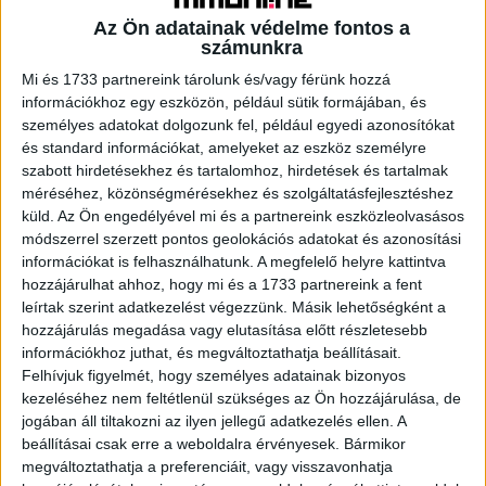
súlyosan beteg gyermekeket nevelő családok (akik
Az Ön adatainak védelme fontos a
havonta 50.000 Ft támogatásra jogosultak) nem
számunkra
készpénzt kapnak, hanem beküldik rezsi-, gyógyszer- és
Mi és 1733 partnereink tárolunk és/vagy férünk hozzá
gyógykezelésekkel kapcsolatos számláikat az
információkhoz egy eszközön, például sütik formájában, és
alapítványnak. A szervezet pedig az adományokból
személyes adatokat dolgozunk fel, például egyedi azonosítókat
befolyt összeget közvetlenül a szolgáltatóknak utalja át a
és standard információkat, amelyeket az eszköz személyre
számlák befizetéseként.
szabott hirdetésekhez és tartalomhoz, hirdetések és tartalmak
méréséhez, közönségmérésekhez és szolgáltatásfejlesztéshez
Sportolóként nagyobb a felelősség
küld.
Az Ön engedélyével mi és a partnereink eszközleolvasásos
módszerrel szerzett pontos geolokációs adatokat és azonosítási
információkat is felhasználhatunk. A megfelelő helyre kattintva
Kucsera Gábor olimpikonként nem csupán az alapítvány
hozzájárulhat ahhoz, hogy mi és a 1733 partnereink a fent
népszerűsítését tekinti feladatának.
leírtak szerint adatkezelést végezzünk. Másik lehetőségként a
hozzájárulás megadása vagy elutasítása előtt részletesebb
„Igyekszem minél több rendezvényen személyesen is
információkhoz juthat, és megváltoztathatja beállításait.
jelen lenni, még akkor is, ha jelenlegi szakosztályvezetői
Felhívjuk figyelmét, hogy személyes adatainak bizonyos
kezeléséhez nem feltétlenül szükséges az Ön hozzájárulása, de
feladataim miatt nagyon sűrűek a napjaim. Úgy érzem,
jogában áll tiltakozni az ilyen jellegű adatkezelés ellen. A
sportolóként felelősséggel tartozom a rászorulók felé. A
beállításai csak erre a weboldalra érvényesek. Bármikor
támogatás nem egy arctalan utalás, annak része a
megváltoztathatja a preferenciáit, vagy visszavonhatja
családok megismerése és az életükben való részvétel is.