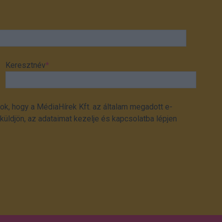
Keresztnév
*
ok, hogy a MédiaHírek Kft. az általam megadott e-
üldjön, az adataimat kezelje és kapcsolatba lépjen