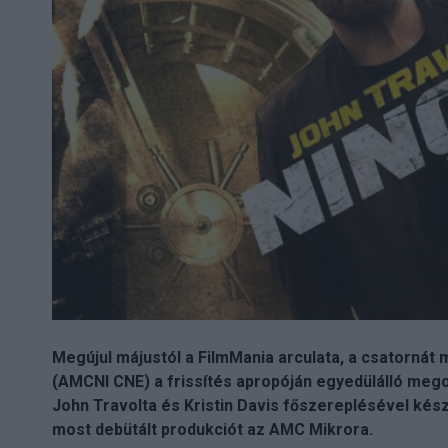
Megújul májustól a FilmMania arculata, a csatorná
(AMCNI CNE) a frissítés apropóján egyedülálló mego
John Travolta és Kristin Davis főszereplésével kész
most debütált produkciót az AMC Mikrora.