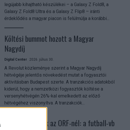
legújabb kihajtható készülékei – a Galaxy Z Fold8, a
Galaxy Z Fold8 Ultra és a Galaxy Z Flip8 – iránti
érdeklődés a magyar piacon is felülmúlja a korábbi...
Költési bummot hozott a Magyar
Nagydíj
Digital Center
2026. július 30.
A Revolut közleménye szerint a Magyar Nagydíj
hétvégéje jelentős növekedést mutat a fogyasztói
aktivitásban Budapest szerte. A tranzakciós adatokból
kiderül, hogy a nemzetközi fogyasztók költése a
versenyhétvégén 26%-kal emelkedett az előző
hétvégéhez viszonyítva. A tranzakciók...
Rekordok dőltek az ORF-nél: a futball-vb
a