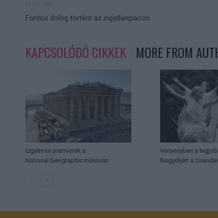
Előző cikk
Fontos dolog történt az ingatlanpiacon
KAPCSOLÓDÓ CIKKEK
MORE FROM AUT
Izgalmas premierek a
Versenyben a legjob
National Geographic műsorán
Nagydíjért a Csende