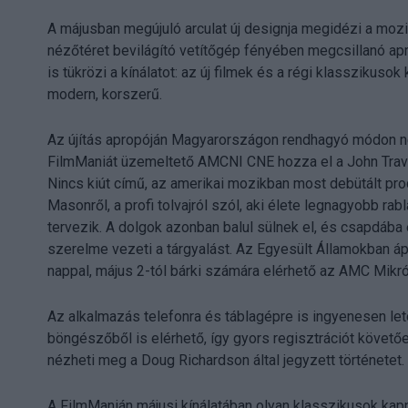
A májusban megújuló arculat új designja megidézi a moz
nézőtéret bevilágító vetítőgép fényében megcsillanó apr
is tükrözi a kínálatot: az új filmek és a régi klassziku
modern, korszerű.
Az újítás apropóján Magyarországon rendhagyó módon n
FilmManiát üzemeltető AMCNI CNE hozza el a John Travo
Nincs kiút című, az amerikai mozikban most debütált produ
Masonről, a profi tolvajról szól, aki élete legnagyobb ra
tervezik. A dolgok azonban balul sülnek el, és csapdába 
szerelme vezeti a tárgyalást. Az Egyesült Államokban ápr
nappal, május 2-tól bárki számára elérhető az AMC Mikrón
Az alkalmazás telefonra és táblagépre is ingyenesen let
böngészőből is elérhető, így gyors regisztrációt köve
nézheti meg a Doug Richardson által jegyzett történetet.
A FilmManián májusi kínálatában olyan klasszikusok kapn