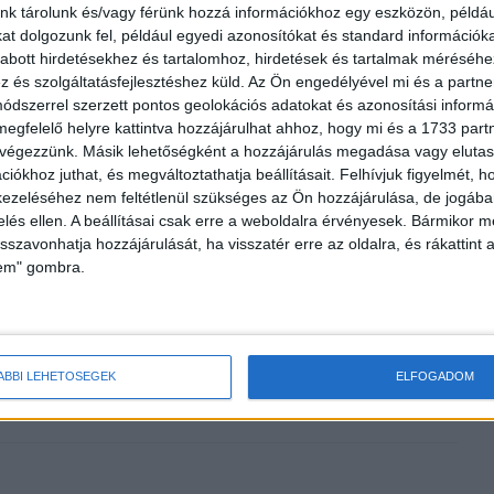
nk tárolunk és/vagy férünk hozzá információkhoz egy eszközön, példáu
t dolgozunk fel, például egyedi azonosítókat és standard információk
abott hirdetésekhez és tartalomhoz, hirdetések és tartalmak méréséhe
és szolgáltatásfejlesztéshez küld.
Az Ön engedélyével mi és a partne
dszerrel szerzett pontos geolokációs adatokat és azonosítási informác
s reklámpiac a
A versenyhelyzet előre vigyen, ne
megfelelő helyre kattintva hozzájárulhat ahhoz, hogy mi és a 1733 partne
pedig támadólag hasson
 végezzünk. Másik lehetőségként a hozzájárulás megadása vagy elutasí
iókhoz juthat, és megváltoztathatja beállításait.
Felhívjuk figyelmét, 
ezeléséhez nem feltétlenül szükséges az Ön hozzájárulása, de jogában 
zelés ellen. A beállításai csak erre a weboldalra érvényesek. Bármikor m
isszavonhatja hozzájárulását, ha visszatér erre az oldalra, és rákattint a
ta
lem" gombra.
ÁBBI LEHETŐSÉGEK
ELFOGADOM