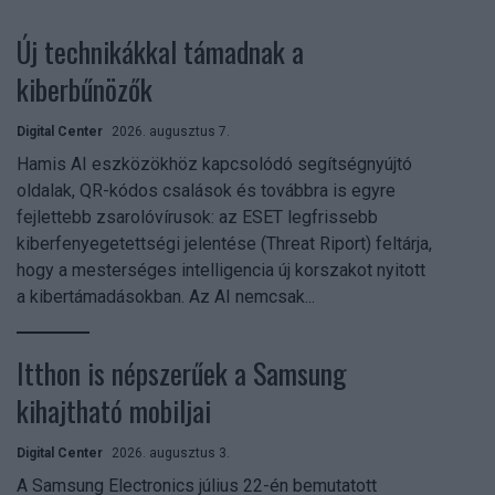
Új technikákkal támadnak a
kiberbűnözők
Digital Center
2026. augusztus 7.
Hamis AI eszközökhöz kapcsolódó segítségnyújtó
oldalak, QR-kódos csalások és továbbra is egyre
fejlettebb zsarolóvírusok: az ESET legfrissebb
kiberfenyegetettségi jelentése (Threat Riport) feltárja,
hogy a mesterséges intelligencia új korszakot nyitott
a kibertámadásokban. Az AI nemcsak...
Itthon is népszerűek a Samsung
kihajtható mobiljai
Digital Center
2026. augusztus 3.
A Samsung Electronics július 22-én bemutatott