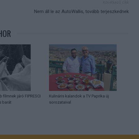
Következő cikk
Nem áll le az AutoWallis, tovább terjeszkednek
HOR
b filmnek járó FIPRESCI
Kulináris kalandok a TV Paprika új
s barát
sorozataival