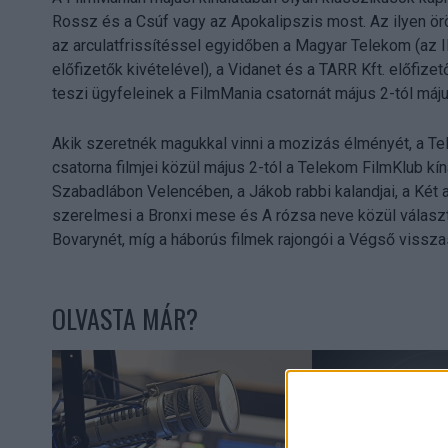
Rossz és a Csúf vagy az Apokalipszis most. Az ilyen ör
az arculatfrissítéssel egyidőben a Magyar Telekom (az 
előfizetők kivételével), a Vidanet és a TARR Kft. előfiz
teszi ügyfeleinek a FilmMania csatornát május 2-tól máju
Akik szeretnék magukkal vinni a mozizás élményét, a T
csatorna filmjei közül május 2-tól a Telekom FilmKlub kín
Szabadlábon Velencében, a Jákob rabbi kalandjai, a Két ap
szerelmesi a Bronxi mese és A rózsa neve közül választha
Bovarynét, míg a háborús filmek rajongói a Végső visszas
OLVASTA MÁR?