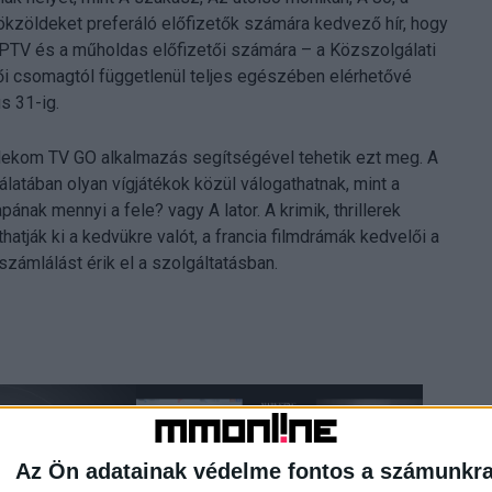
ökzöldeket preferáló előfizetők számára kedvező hír, hogy
IPTV és a műholdas előfizetői számára – a Közszolgálati
etői csomagtól függetlenül teljes egészében elérhetővé
s 31-ig.
elekom TV GO alkalmazás segítségével tehetik ezt meg. A
álatában olyan vígjátékok közül válogathatnak, mint a
ának mennyi a fele? vagy A lator. A krimik, thrillerek
tják ki a kedvükre valót, a francia filmdrámák kedvelői a
zámlálást érik el a szolgáltatásban.
Az Ön adatainak védelme fontos a számunkr