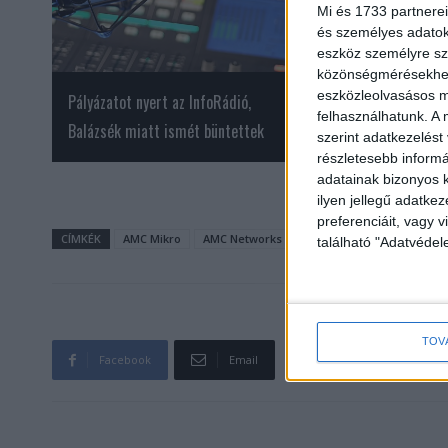
Mi és 1733 partnerei
és személyes adatoka
eszköz személyre sz
közönségmérésekhez 
eszközleolvasásos mó
Pályázatot nyert az InfoRádió,
Filmbiznisz és tévé
felhasználhatunk. A 
Balázsék miatt ismét büntettek
BrandManiában
szerint adatkezelést
részletesebb informác
adatainak bizonyos k
ilyen jellegű adatke
preferenciáit, vagy v
CÍMKÉK
AMC Mikro
AMC Networks
FilmMánia
John Travol
található "Adatvéde
TOV
Facebook
Email