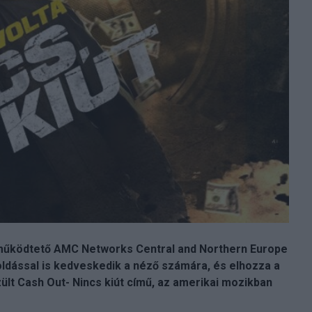
t működtető AMC Networks Central and Northern Europe
ldással is kedveskedik a néző számára, és elhozza a
ült Cash Out- Nincs kiút című, az amerikai mozikban