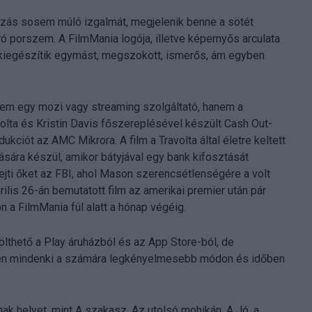
izás sosem múló izgalmát, megjelenik benne a sötét
ó porszem. A FilmMania logója, illetve képernyős arculata
sok kiegészítik egymást, megszokott, ismerős, ám egyben
em egy mozi vagy streaming szolgáltató, hanem a
lta és Kristin Davis főszereplésével készült Cash Out-
kciót az AMC Mikrora. A film a Travolta által életre keltett
blására készül, amikor bátyjával egy bank kifosztását
ejti őket az FBI, ahol Mason szerencsétlenségére a volt
ilis 26-án bemutatott film az amerikai premier után pár
 a FilmMania fül alatt a hónap végéig.
ölthető a Play áruházból és az App Store-ból, de
tően mindenki a számára legkényelmesebb módon és időben
ak helyet, mint A szakasz, Az utolsó mohikán, A Jó, a