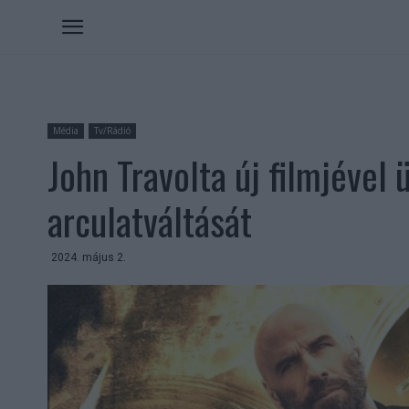
Média
Tv/Rádió
John Travolta új filmjével
arculatváltását
2024. május 2.