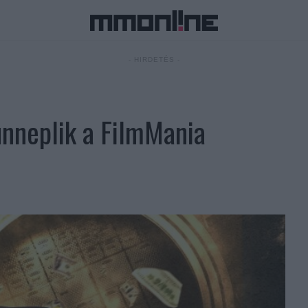
- HIRDETÉS -
 ünneplik a FilmMania