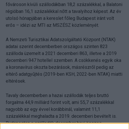
fővároson kívüli szállodákban 18,2 százalékkal, a Balatoni
régióban 16,1 százalékkal nőtt a tavalyihoz képest. Az év
utolsó hónapjában a kereslet főleg Budapest iránt volt
erős – idézi az MTI az MSZÉSZ közleményét.
A Nemzeti Turisztikai Adatszolgáltató Központ (NTAK)
adatai szerint decemberben országos szinten 823
szálloda üzemelt a 2021 decemberi 863, illetve a 2019
decemberi 947 hotellel szemben. A csökkenés egyik oka
a koronavírus okozta bezárások, másrészről pedig az
eltérő adatgyűjtés (2019-ben KSH, 2022-ben NTAK) miatti
eltérések.
Tavaly decemberben a hazai szállodák teljes bruttó
forgalma 44,9 milliárd forint volt, ami 55,7 százalékkal
nagyobb az egy évvel korábbinál, valamint 11,1
százalékkal meghaladta a 2019. decemberi bevételt is.
Budapesten a szállodák december havi összes