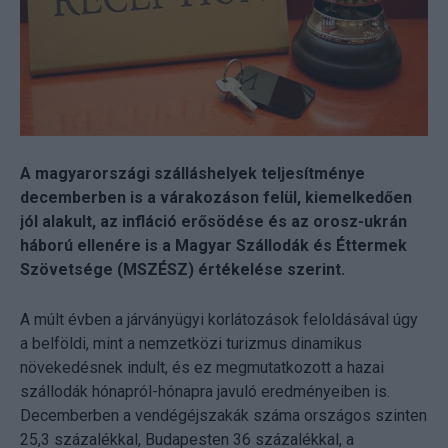
A magyarországi szálláshelyek teljesítménye
decemberben is a várakozáson felül, kiemelkedően
jól alakult, az infláció erősödése és az orosz-ukrán
háború ellenére is a Magyar Szállodák és Éttermek
Szövetsége (MSZÉSZ) értékelése szerint.
A múlt évben a járványügyi korlátozások feloldásával úgy
a belföldi, mint a nemzetközi turizmus dinamikus
növekedésnek indult, és ez megmutatkozott a hazai
szállodák hónapról-hónapra javuló eredményeiben is.
Decemberben a vendégéjszakák száma országos szinten
25,3 százalékkal, Budapesten 36 százalékkal, a