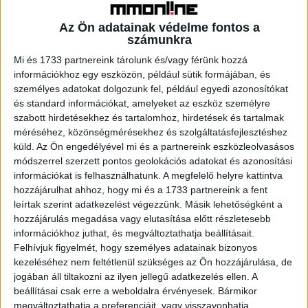
árbevétele 21,2 milliárd forint volt, ez 67,6 százalékkal
meghaladja a 2021. decemberit és 1,7 százalékkal a 2019.
Az Ön adatainak védelme fontos a
évit is. A Balatoni régió szállodáinak 12. havi árbevétele
számunkra
6,2 milliárd forint volt, ami 49,7 százalékkal felülmúlta az
Mi és 1733 partnereink tárolunk és/vagy férünk hozzá
előző évit, illetve 37,5 százalékkal a 2019. decemberit. A
információkhoz egy eszközön, például sütik formájában, és
fővároson kívüli szállodák összes árbevétele
személyes adatokat dolgozunk fel, például egyedi azonosítókat
decemberben 23,7 milliárd forint volt, 46,4 százalékkal
és standard információkat, amelyeket az eszköz személyre
több az előző évinél, illetve 21,1 százalékkal a 2019
szabott hirdetésekhez és tartalomhoz, hirdetések és tartalmak
méréséhez, közönségmérésekhez és szolgáltatásfejlesztéshez
azonos hónapjában elértnél.
küld.
Az Ön engedélyével mi és a partnereink eszközleolvasásos
módszerrel szerzett pontos geolokációs adatokat és azonosítási
Az NTAK adatai szerint decemberben országos szinten a
információkat is felhasználhatunk. A megfelelő helyre kattintva
szállodák szobafoglaltsága 48,5 százalékos volt, a bruttó
hozzájárulhat ahhoz, hogy mi és a 1733 partnereink a fent
átlag szobaár 32 640 forint volt. A szobafoglaltság 11,7
leírtak szerint adatkezelést végezzünk. Másik lehetőségként a
százalékponttal nagyobb volt a 2021. decemberinél, de
hozzájárulás megadása vagy elutasítása előtt részletesebb
információkhoz juthat, és megváltoztathatja beállításait.
5,4 százalékponttal elmaradt a 2019 decemberitől. A
Felhívjuk figyelmét, hogy személyes adatainak bizonyos
bruttó átlag szobaár 19,6 százalékkal felülmúlta az előző
kezeléséhez nem feltétlenül szükséges az Ön hozzájárulása, de
évit, valamint 33,8 százalékkal a 2019. decemberit.
jogában áll tiltakozni az ilyen jellegű adatkezelés ellen. A
beállításai csak erre a weboldalra érvényesek. Bármikor
Az elemzés szerint tavaly egész évben a szállodákban
megváltoztathatja a preferenciáit, vagy visszavonhatja