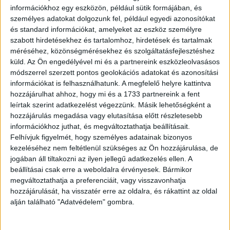
információkhoz egy eszközön, például sütik formájában, és
hogy folytatni szeretnénk, de az, hogy alig egy év
személyes adatokat dolgozunk fel, például egyedi azonosítókat
leforgása alatt az expó tavasszal eljutott Szegedre,
és standard információkat, amelyeket az eszköz személyre
ősszel pedig már újra a Millenárist készülünk megtölteni,
szabott hirdetésekhez és tartalomhoz, hirdetések és tartalmak
minden várakozásunkat felülmúlta" – mondta el Varga
méréséhez, közönségmérésekhez és szolgáltatásfejlesztéshez
Anita Ágnes, a Rossmann marketingvezetője.
küld.
Az Ön engedélyével mi és a partnereink eszközleolvasásos
módszerrel szerzett pontos geolokációs adatokat és azonosítási
információkat is felhasználhatunk. A megfelelő helyre kattintva
A kiállításon a hazai és nemzetközi márkák legfontosabb
hozzájárulhat ahhoz, hogy mi és a 1733 partnereink a fent
szereplői sorakoznak fel – Liluval vagy Ördög Nórával
leírtak szerint adatkezelést végezzünk. Másik lehetőségként a
akár személyesen a saját standjuknál, valamint a színpadi
hozzájárulás megadása vagy elutasítása előtt részletesebb
előadások során is lehet majd találkozni.
információkhoz juthat, és megváltoztathatja beállításait.
Felhívjuk figyelmét, hogy személyes adatainak bizonyos
Ne hagyd ki az év legnagyobb szépségápolási
kezeléséhez nem feltétlenül szükséges az Ön hozzájárulása, de
eseményét! Regisztrálj még ma, biztosítsd be a helyed
jogában áll tiltakozni az ilyen jellegű adatkezelés ellen. A
beállításai csak erre a weboldalra érvényesek. Bármikor
és légy részese a 3. ROSSMANN x Krémmánia Beauty
megváltoztathatja a preferenciáit, vagy visszavonhatja
Expónak szeptember 6-án a Millenáris Nagycsarnokában.
hozzájárulását, ha visszatér erre az oldalra, és rákattint az oldal
alján található "Adatvédelem" gombra.
OLVASTA MÁR?