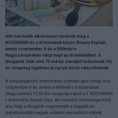
Idén harmadik alkalommal rendezik meg a
ROSSMANN és a Krémmánia közös Beauty Expóját,
amely szeptember 6-án a Millenáris
Nagycsarnokában várja majd az érdeklődőket. A
látogatók több mint 70 márka standjait fedezhetik fel,
és rengeteg izgalmas program közül választhatnak.
A szépségápolás szerelmesei számára igazi ünnep lesz
szeptember 6-án, amikor a Millenáris B épületében
(Nagycsarnok) 12:30-kor megnyitja kapuit a 3. ROSSMANN
x Krémmánia Beauty Expo. Az esemény lehetőséget kínál
arra, hogy a látogatók megismerjék a legújabb és
legnépszerűbb magyar, valamint nemzetközi márkák