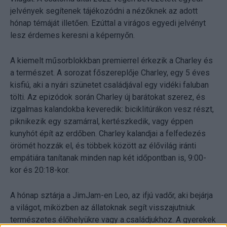
jelvények segítenek tájékozódni a nézőknek az adott
hónap témáját illetően. Ezúttal a virágos egyedi jelvényt
lesz érdemes keresni a képernyőn.
A kiemelt műsorblokkban premierrel érkezik a Charley és
a természet. A sorozat főszereplője Charley, egy 5 éves
kisfiú, aki a nyári szünetet családjával egy vidéki faluban
tölti. Az epizódok során Charley új barátokat szerez, és
izgalmas kalandokba keveredik: biciklitúrákon vesz részt,
piknikezik egy szamárral, kertészkedik, vagy éppen
kunyhót épít az erdőben. Charley kalandjai a felfedezés
örömét hozzák el, és többek között az élővilág iránti
empátiára tanítanak minden nap két időpontban is, 9:00-
kor és 20:18-kor.
A hónap sztárja a JimJam-en Leo, az ifjú vadőr, aki bejárja
a világot, miközben az állatoknak segít visszajutniuk
természetes élőhelyükre vagy a családjukhoz. A gyerekek