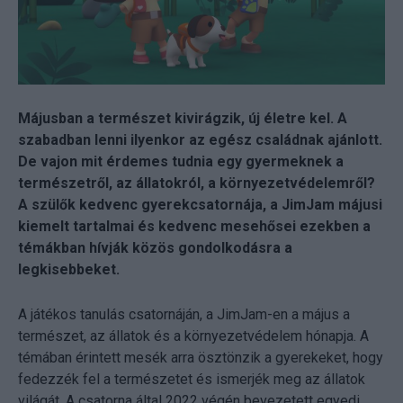
Májusban a természet kivirágzik, új életre kel. A
szabadban lenni ilyenkor az egész családnak ajánlott.
De vajon mit érdemes tudnia egy gyermeknek a
természetről, az állatokról, a környezetvédelemről?
A szülők kedvenc gyerekcsatornája, a JimJam májusi
kiemelt tartalmai és kedvenc mesehősei ezekben a
témákban hívják közös gondolkodásra a
legkisebbeket.
A játékos tanulás csatornáján, a JimJam-en a május a
természet, az állatok és a környezetvédelem hónapja. A
témában érintett mesék arra ösztönzik a gyerekeket, hogy
fedezzék fel a természetet és ismerjék meg az állatok
világát. A csatorna által 2022 végén bevezetett egyedi