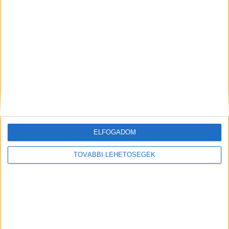
Még több podcast
ELFOGADOM
DIGITAL CENTER
TOVÁBBI LEHETŐSÉGEK
Molnár Martin jogsit szerez, Szilágyi Áron
kéziseknek szurkol
Digital Center
2026. augusztus 9.
A One Magyarország online videósorozatának második
évadában a támogatott sportolók és csapatok ismét