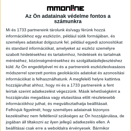
minden epizódban új állatfajokkal ismerkedhetnek meg,
miközben megérthetik, hogy milyen hatások érik az állatok
Az Ön adatainak védelme fontos a
élőhelyeit az emberi tevékenységek miatt, és
számunkra
megtanulhatják, hogy milyen környezettudatos döntéseket
Mi és 1733 partnereink tárolunk és/vagy férünk hozzá
hozhatnak a mindennapok során. Szórakoztató és érdekes
információkhoz egy eszközön, például sütik formájában, és
állati tényekből biztosan nem lesz hiány, naponta kétszer,
személyes adatokat dolgozunk fel, például egyedi azonosítókat
8:19-kor és 15:16-kor.
és standard információkat, amelyeket az eszköz személyre
szabott hirdetésekhez és tartalomhoz, hirdetések és tartalmak
Ezek mellett még számos izgalmas mese várja a kicsiket
méréséhez, közönségmérésekhez és szolgáltatásfejlesztéshez
a témában. A Pettson és Findusz című népszerű sorozat
küld.
Az Ön engedélyével mi és a partnereink eszközleolvasásos
módszerrel szerzett pontos geolokációs adatokat és azonosítási
a vidéki élet egyszerű szépségét és a
információkat is felhasználhatunk. A megfelelő helyre kattintva
környezettudatosságot hangsúlyozza, míg a Találd ki,
hozzájárulhat ahhoz, hogy mi és a 1733 partnereink a fent
mennyire szeretlek! epizódjai csodás környezetben
leírtak szerint adatkezelést végezzünk. Másik lehetőségként a
játszódnak, ahol az évszakok változása és az erdő
hozzájárulás megadása vagy elutasítása előtt részletesebb
szépsége a természet felfedezésére és szeretetére
információkhoz juthat, és megváltoztathatja beállításait.
ösztönöz mindenkit.
Felhívjuk figyelmét, hogy személyes adatainak bizonyos
kezeléséhez nem feltétlenül szükséges az Ön hozzájárulása, de
jogában áll tiltakozni az ilyen jellegű adatkezelés ellen. A
Az AMC Networks International Central and Northern
beállításai csak erre a weboldalra érvényesek. Bármikor
Europe (AMCNI CNE) és a Magyar Telekom stratégiai