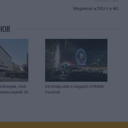
Következő cikk
Megvenné a DIGI-t a 4iG
HOR
ynökségek, több
Ezt kínálja idén a megújuló STRAND
Szerencsejáték Zrt.
Fesztivál