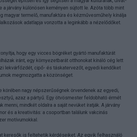
séget építsen és így segítsen a magyar kultúrának, divat-
 a járvány különösen keményen sújtott le. Azóta több mint
teg magyar termelő, manufaktúra és kézművesműhely kínálja
állalkozások adatlapja vonzotta a leginkább a nézelődőket.
bizonyítja, hogy egy vicces bögréket gyártó manufaktúrát
házak iránt, egy környezetbarát otthonokat kínáló cég lett
zi lekvárfőzdét, cipő- és táskatervezőt, egyedi kendőket
tikumok megmozgatta a közönséget.
sége körében nagy népszerűségnek örvendenek az egyedi,
kesztyű, azaz a pártyű. Egy ötvösmester feldobható érmét
menni, mindkét oldalra a saját nevüket íratják. A járvány
or és a kreativitás: a csoportban találunk vakcinás
őszer motívumokkal.
 keresők is feltehetik kérdéseiket. Az egyik felhasználó