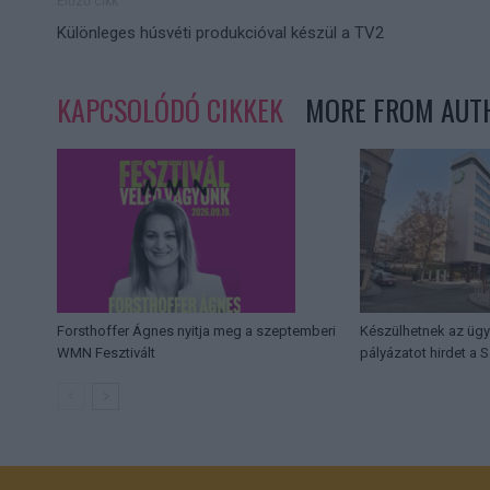
Előző cikk
Különleges húsvéti produkcióval készül a TV2
KAPCSOLÓDÓ CIKKEK
MORE FROM AUT
Forsthoffer Ágnes nyitja meg a szeptemberi
Készülhetnek az üg
WMN Fesztivált
pályázatot hirdet a 