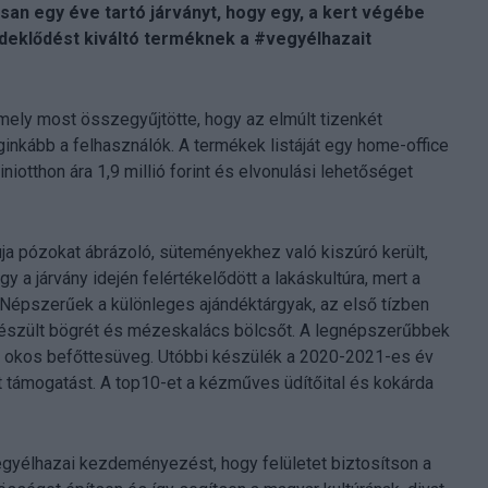
ssan egy éve tartó járványt, hogy egy, a kert végébe
rdeklődést kiváltó terméknek a #vegyélhazait
mely most összegyűjtötte, hogy az elmúlt tizenkét
ginkább a felhasználók. A termékek listáját egy home-office
iotthon ára 1,9 millió forint és elvonulási lehetőséget
uja pózokat ábrázoló, süteményekhez való kiszúró került,
 a járvány idején felértékelődött a lakáskultúra, mert a
Népszerűek a különleges ajándéktárgyak, az első tízben
 készült bögrét és mézeskalács bölcsőt. A legnépszerűbbek
 okos befőttesüveg. Utóbbi készülék a 2020-2021-es év
 támogatást. A top10-et a kézműves üdítőital és kokárda
vegyélhazai kezdeményezést, hogy felületet biztosítson a