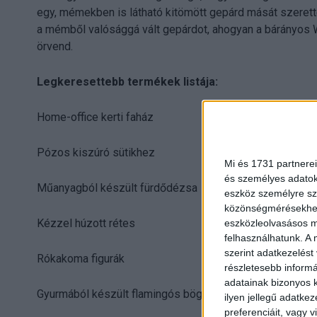
egy, mémekben is látható kitömött gepárd mását szerette
a mémből valósággá vált gepárdot, ahogyan a bárányos W
örvend.
Legkeresettebb termékek listája:
Home-office kerti faház
Pózos kiszúró sütikhez
Mi és 1731 partnerei
és személyes adatoka
Műanyagból készült fürdődézsa
eszköz személyre sz
közönségmérésekhez 
Kézzel húzott rétes
eszközleolvasásos mó
felhasználhatunk. A 
szerint adatkezelést
Rókakoma figurák
részletesebb informác
adatainak bizonyos k
Gyurmából készült flamingós bögre
ilyen jellegű adatke
preferenciáit, vagy v