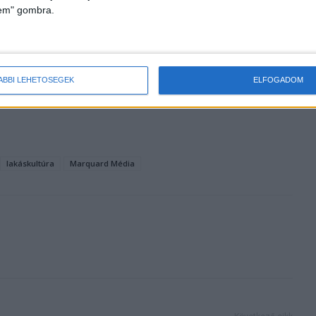
lem" gombra.
ÁBBI LEHETŐSÉGEK
ELFOGADOM
lakáskultúra
Marquard Média