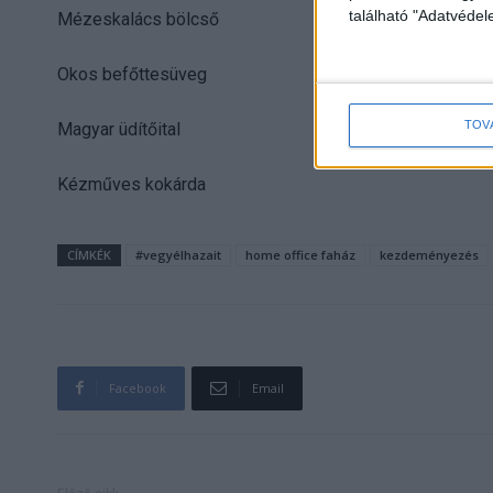
található "Adatvéde
Mézeskalács bölcső
Okos befőttesüveg
TOV
Magyar üdítőital
Kézműves kokárda
CÍMKÉK
#vegyélhazait
home office faház
kezdeményezés
Facebook
Email