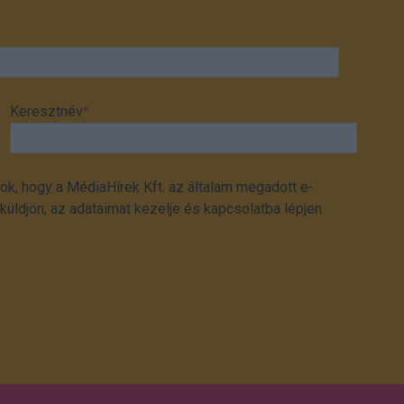
Keresztnév
*
ok, hogy a MédiaHírek Kft. az általam megadott e-
üldjön, az adataimat kezelje és kapcsolatba lépjen