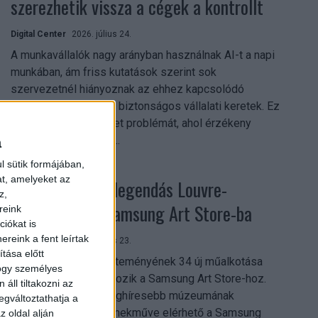
szerezhetik vissza a cégek a kontrollt
Digital Center
2026. július 24.
A munkavállalók nagy arányban használnak AI-t a napi
munkában, ám friss kutatások szerint sok
szervezetnél hiányoznak az ehhez kapcsolódó
világos irányelvek és biztonságos vállalati keretek. Ez
különösen ott jelenthet problémát, ahol érzékeny
üzleti információkkal...
a
l sütik formájában,
at, amelyeket az
Megérkezett a legendás Louvre-
z,
gyűjtemény a Samsung Art Store-ba
reink
iókat is
reink a fent leírtak
Digital Center
2026. július 23.
tása előtt
A párizsi Louvre gyűjteményének 34 új műalkotása
hogy személyes
most először csatlakozik a Samsung Art Store-hoz.
áll tiltakozni az
Ezzel a világ egyik leghíresebb múzeumának
egváltoztathatja a
összesen már 51 remekműve elérhető a Samsung
z oldal alján