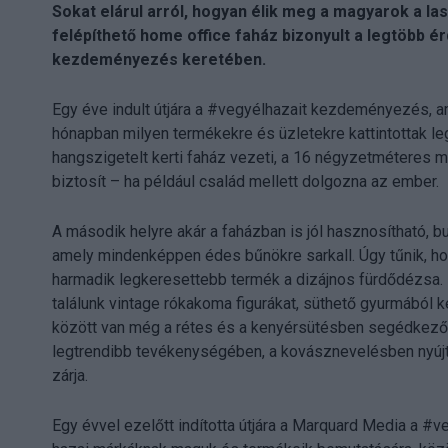
Sokat elárul arról, hogyan élik meg a magyarok a la
felépíthető home office faház bizonyult a legtöbb é
kezdeményezés keretében.
Egy éve indult útjára a #vegyélhazait kezdeményezés, a
hónapban milyen termékekre és üzletekre kattintottak le
hangszigetelt kerti faház vezeti, a 16 négyzetméteres min
biztosít – ha például család mellett dolgozna az ember.
A második helyre akár a faházban is jól hasznosítható, b
amely mindenképpen édes bűnökre sarkall. Úgy tűnik, hogy
harmadik legkeresettebb termék a dizájnos fürdődézsa. 
találunk vintage rókakoma figurákat, süthető gyurmából
között van még a rétes és a kenyérsütésben segédkező
legtrendibb tevékenységében, a kovásznevelésben nyújt
zárja.
Egy évvel ezelőtt indította útjára a Marquard Media a #