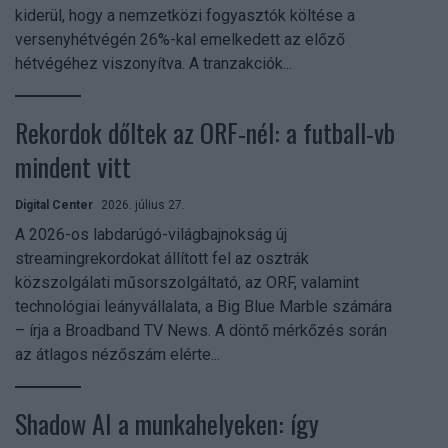
kiderül, hogy a nemzetközi fogyasztók költése a
versenyhétvégén 26%-kal emelkedett az előző
hétvégéhez viszonyítva. A tranzakciók...
Rekordok dőltek az ORF-nél: a futball-vb
mindent vitt
Digital Center
2026. július 27.
A 2026-os labdarúgó-világbajnokság új
streamingrekordokat állított fel az osztrák
közszolgálati műsorszolgáltató, az ORF, valamint
technológiai leányvállalata, a Big Blue Marble számára
– írja a Broadband TV News. A döntő mérkőzés során
az átlagos nézőszám elérte...
Shadow AI a munkahelyeken: így