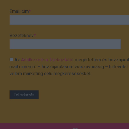
Email cím
*
Vezetéknév
*
Az
Adatkezelési Tájékoztató
t megértettem és hozzájárul
mail címemre – hozzájárulásom visszavonásig – hírlevelet k
velem marketing célú megkeresésekkel.