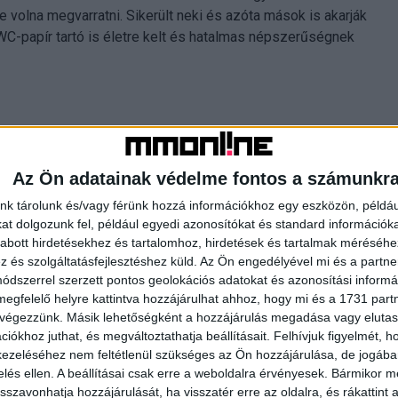
 volna megvarratni. Sikerült neki és azóta mások is akarják
C-papír tartó is életre kelt és hatalmas népszerűségnek
Az Ön adatainak védelme fontos a számunkr
nk tárolunk és/vagy férünk hozzá információkhoz egy eszközön, példáu
t dolgozunk fel, például egyedi azonosítókat és standard információk
abott hirdetésekhez és tartalomhoz, hirdetések és tartalmak méréséhe
és szolgáltatásfejlesztéshez küld.
Az Ön engedélyével mi és a partne
dszerrel szerzett pontos geolokációs adatokat és azonosítási informác
megfelelő helyre kattintva hozzájárulhat ahhoz, hogy mi és a 1731 partne
 végezzünk. Másik lehetőségként a hozzájárulás megadása vagy elutasí
iókhoz juthat, és megváltoztathatja beállításait.
Felhívjuk figyelmét, 
ezeléséhez nem feltétlenül szükséges az Ön hozzájárulása, de jogában 
zelés ellen. A beállításai csak erre a weboldalra érvényesek. Bármikor m
isszavonhatja hozzájárulását, ha visszatér erre az oldalra, és rákattint a