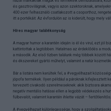
hazai márkáknak maguk és termékeik bemutatására, közös
és gasztrovilágnak, vagyis azon szektoroknak, amelyekre
400 ezer felhasználó csatlakozott a csoporthoz, renge
itt a portékáit. Az évfordulón az is kiderült, hogy mely v
Híres magyar találékonyság
A magyar humor a karantén idején is él és virul, ezt jól 
kattintottak a legtöbben. Hatalmas az érdeklődés a modul
a második. Az első tízben találunk még többek között há
és ékszereket gyártó műhelyt, valamint a natúr kozme
Bár a listára nem kerültek fel, a #vegyélhazait közös
jópofa termékek. Ilyen például a pároknak kifejlesztett 
tervezett civakodó szerelmeseknek: akik biztosra akarnak 
negatív mentális hatásai ellen a legjobb védekezés a hum
fülbevalót, valamint karantén ihlette vázát – fertőtlenít
A #vegyélhazait különlegessége, hogy a szolgáltatásokat