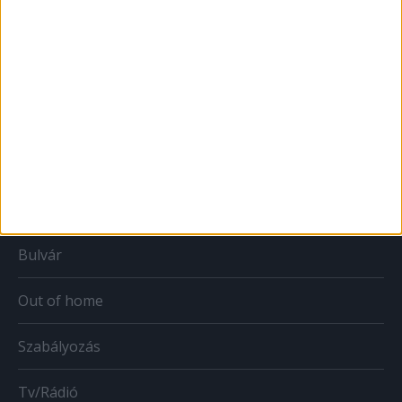
MÉDIA
Print
Web
Mobil
Karrier
Bulvár
Out of home
Szabályozás
Tv/Rádió