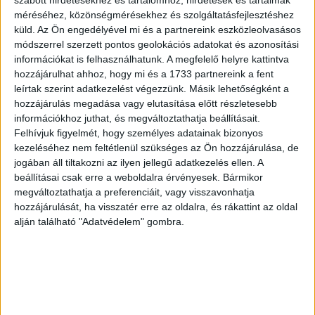
szabott hirdetésekhez és tartalomhoz, hirdetések és tartalmak
További kedvezményt biztosít a Telenor: most elengedi a
méréséhez, közönségmérésekhez és szolgáltatásfejlesztéshez
küld.
Az Ön engedélyével mi és a partnereink eszközleolvasásos
hálózati díj 30%-át. A három- vagy ötéves hűséggel
módszerrel szerzett pontos geolokációs adatokat és azonosítási
elérhető fizetési megoldásban szintén előnyös a
információkat is felhasználhatunk. A megfelelő helyre kattintva
vásárlások ellenértékének 24 órán belüli jóváírása, illetve,
hozzájárulhat ahhoz, hogy mi és a 1733 partnereink a fent
hogy nincsen elvárt havi pénzforgalmi minimum a
leírtak szerint adatkezelést végezzünk. Másik lehetőségként a
szolgáltatás igénybevételéhez.
hozzájárulás megadása vagy elutasítása előtt részletesebb
információkhoz juthat, és megváltoztathatja beállításait.
Felhívjuk figyelmét, hogy személyes adatainak bizonyos
A Telenor által biztosított extra kedvezménnyel tehát a
kezeléséhez nem feltétlenül szükséges az Ön hozzájárulása, de
mobiltársaságon keresztül megrendelt Fizetési Pont
jogában áll tiltakozni az ilyen jellegű adatkezelés ellen. A
szolgáltatáscsomag összességében kedvezőbb, mintha
beállításai csak erre a weboldalra érvényesek. Bármikor
közvetlenül egy pénzügyi szolgáltatóhoz fordulna egy
megváltoztathatja a preferenciáit, vagy visszavonhatja
vállalkozás.
hozzájárulását, ha visszatér erre az oldalra, és rákattint az oldal
alján található "Adatvédelem" gombra.
„Az elektronikus fizetés bevezetése ilyen kedvező
kondíciókkal nem csupán nagy segítséget jelenthet a
vállalkozásoknak a jelenlegi kiszámíthatatlan
környezetben, hanem a bankkártyás fizetés elérhetőségé
akár új ügyfeleket is hozhat számukra. A Telenornál