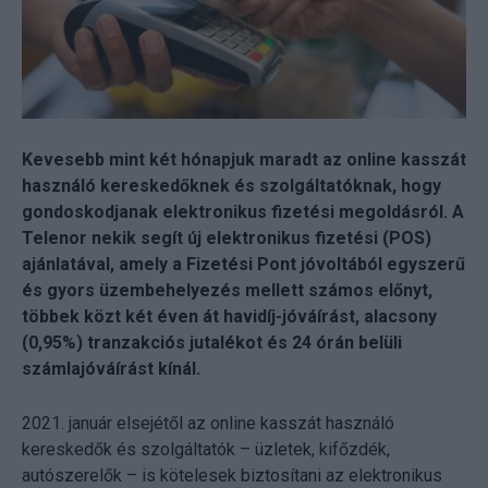
Kevesebb mint két hónapjuk maradt az online kasszát
használó kereskedőknek és szolgáltatóknak, hogy
gondoskodjanak elektronikus fizetési megoldásról. A
Telenor nekik segít új elektronikus fizetési (POS)
ajánlatával, amely a Fizetési Pont jóvoltából egyszerű
és gyors üzembehelyezés mellett számos előnyt,
többek közt két éven át havidíj-jóváírást, alacsony
(0,95%) tranzakciós jutalékot és 24 órán belüli
számlajóváírást kínál.
2021. január elsejétől az online kasszát használó
kereskedők és szolgáltatók – üzletek, kifőzdék,
autószerelők – is kötelesek biztosítani az elektronikus