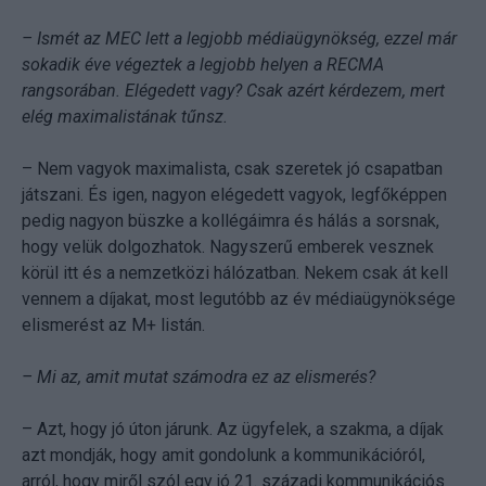
– Ismét az MEC lett a legjobb médiaügynökség, ezzel már
sokadik éve végeztek a legjobb helyen a RECMA
rangsorában. Elégedett vagy? Csak azért kérdezem, mert
elég maximalistának tűnsz.
– Nem vagyok maximalista, csak szeretek jó csapatban
játszani. És igen, nagyon elégedett vagyok, legfőképpen
pedig nagyon büszke a kollégáimra és hálás a sorsnak,
hogy velük dolgozhatok. Nagyszerű emberek vesznek
körül itt és a nemzetközi hálózatban. Nekem csak át kell
vennem a díjakat, most legutóbb az év médiaügynöksége
elismerést az M+ listán.
– Mi az, amit mutat számodra ez az elismerés?
– Azt, hogy jó úton járunk. Az ügyfelek, a szakma, a díjak
azt mondják, hogy amit gondolunk a kommunikációról,
arról, hogy miről szól egy jó 21. századi kommunikációs