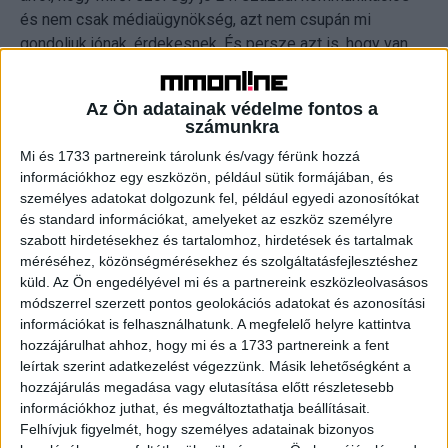
és nem csak médiaügynökség, azt nem csupán mi
gondoljuk jónak, érdekesnek. És persze azt is, hogy van
egy kis szerencsénk is. Most már lassan negyedszázada
dolgozom a szakmában, és nem egyszer láttam, hogy
Az Ön adatainak védelme fontos a
ahhoz, hogy így összejöjjenek a dolgok, kell egy csipetnyi
számunkra
mázli is. De, ahogy Cromwell mondta, bízzunk istenben és
Mi és 1733 partnereink tárolunk és/vagy férünk hozzá
tartsuk szárazon a puskaport…
információkhoz egy eszközön, például sütik formájában, és
személyes adatokat dolgozunk fel, például egyedi azonosítókat
– Elképesztő módon megváltozott a médiapiac is az előző
és standard információkat, amelyeket az eszköz személyre
években, hiszen voltak nagy fúziók, felvásárlások.
szabott hirdetésekhez és tartalomhoz, hirdetések és tartalmak
Összességében komoly koncentrációról beszélünk. Nem
méréséhez, közönségmérésekhez és szolgáltatásfejlesztéshez
szűkül be emiatt egy kissé a médiaügynökségek játéktere?
küld.
Az Ön engedélyével mi és a partnereink eszközleolvasásos
módszerrel szerzett pontos geolokációs adatokat és azonosítási
információkat is felhasználhatunk. A megfelelő helyre kattintva
– A klasszikus területek igen. De ha a médiaügynökséget
hozzájárulhat ahhoz, hogy mi és a 1733 partnereink a fent
inkább kommunikációs ügynökségként definiáljuk, ahogy
leírtak szerint adatkezelést végezzünk. Másik lehetőségként a
az MEC-ben gondolunk magunkra, akkor éppenséggel
hozzájárulás megadása vagy elutasítása előtt részletesebb
nem beszűkülnek, hanem radikálisan nőnek a
információkhoz juthat, és megváltoztathatja beállításait.
lehetőségeink.
Felhívjuk figyelmét, hogy személyes adatainak bizonyos