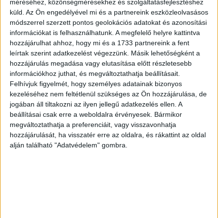
és javítaniuk kell az ellenőrzött tényeken alapuló tartalmak
méréséhez, közönségmérésekhez és szolgáltatásfejlesztéshez
láthatóságát.
küld.
Az Ön engedélyével mi és a partnereink eszközleolvasásos
módszerrel szerzett pontos geolokációs adatokat és azonosítási
információkat is felhasználhatunk. A megfelelő helyre kattintva
Az Európai Bizottság végezetül felszólította a
hozzájárulhat ahhoz, hogy mi és a 1733 partnereink a fent
tagországokat, hogy tegyenek többet az uniós értékek és
leírtak szerint adatkezelést végezzünk. Másik lehetőségként a
szakpolitikák kommunikációja terén, és védelmezzék az
hozzájárulás megadása vagy elutasítása előtt részletesebb
EU-t és annak intézményeit a félretájékoztatási
információkhoz juthat, és megváltoztathatja beállításait.
kampányokkal szemben, valamint külön programokkal
Felhívjuk figyelmét, hogy személyes adatainak bizonyos
kezeléséhez nem feltétlenül szükséges az Ön hozzájárulása, de
mozdítsák elő a médiaműveltséget.
jogában áll tiltakozni az ilyen jellegű adatkezelés ellen. A
beállításai csak erre a weboldalra érvényesek. Bármikor
„Erős bizonyítékok mutatnak arra, hogy Oroszország a
megváltoztathatja a preferenciáit, vagy visszavonhatja
dezinformációk elsődleges forrása Európában” – húzta
hozzájárulását, ha visszatér erre az oldalra, és rákattint az oldal
alá Andrus Ansip, a testület digitális egységes piacért
alján található "Adatvédelem" gombra.
felelős alelnöke. Kiemelte: a félretájékoztatás az orosz
katonai doktrína, illetve a Nyugat megosztását és
gyengítését célzó stratégia része.
„Szeretnénk látni, hogy az internetes platformok valódi
előrelépést tesznek a vállalásaik végrehajtásában” –