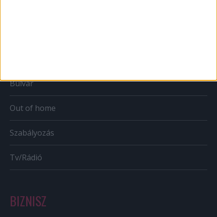
Web
Mobil
Karrier
Bulvár
Out of home
Szabályozás
Tv/Rádió
BIZNISZ