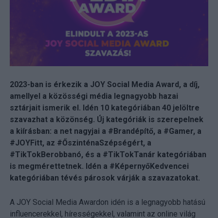
2023-ban is érkezik a JOY Social Media Award, a díj,
amellyel a közösségi média legnagyobb hazai
sztárjait ismerik el. Idén 10 kategóriában 40 jelöltre
szavazhat a közönség. Új kategóriák is szerepelnek
a kiírásban: a net nagyjai a #Brandépítő, a #Gamer, a
#JOYFitt, az #ŐszinténaSzépségért, a
#TikTokBerobbanó, és a #TikTokTanár kategóriában
is megmérettetnek. Idén a #KépernyőKedvencei
kategóriában tévés párosok várják a szavazatokat.
A JOY Social Media Awardon idén is a legnagyobb hatású
influencerekkel, hírességekkel, valamint az online világ