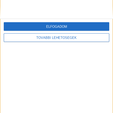
Korábbi adások
ELFOGADOM
A rovat támogatói:
TOVÁBBI LEHETŐSÉGEK
Még több podcast
DIGITAL CENTER