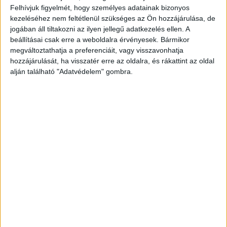
míg a #TikTokTanár kategóriában az edukatív és
Felhívjuk figyelmét, hogy személyes adatainak bizonyos
szórakoztató TikTok tartalmakat gyártó pedagógusokat
kezeléséhez nem feltétlenül szükséges az Ön hozzájárulása, de
jogában áll tiltakozni az ilyen jellegű adatkezelés ellen. A
jutalmazzák.
beállításai csak erre a weboldalra érvényesek. Bármikor
megváltoztathatja a preferenciáit, vagy visszavonhatja
„Büszkék vagyunk rá, hogy JOY Social Media Award
hozzájárulását, ha visszatér erre az oldalra, és rákattint az oldal
immáron hetedik éve díjazza a minőségi netes
alján található "Adatvédelem" gombra.
tartalmakat. Minden évben igyekszünk fontos kérdéseket
is fókuszba helyezni, mint például az egészséges
életmód, a hazai női előadók helyzete, a társadalmi
szerepvállalás és jó ügyek támogatása, vagy a
filtermentes önazonosság kérdése. Az egyik idei új
kategóriánk, a #TikTokTanár a social mediát meghódító
kreatív pedagógusokról szól, és a közoktatásban szívvel-
lélekkel dolgozó tanárokra szeretnénk felhívni a
figyelmet” - mondta el Alberti Petra, a JOY
főszerkesztője, a magazint kiadó Marquard Group
Hungary tartalomigazgatója.
2023-as jelöltek: