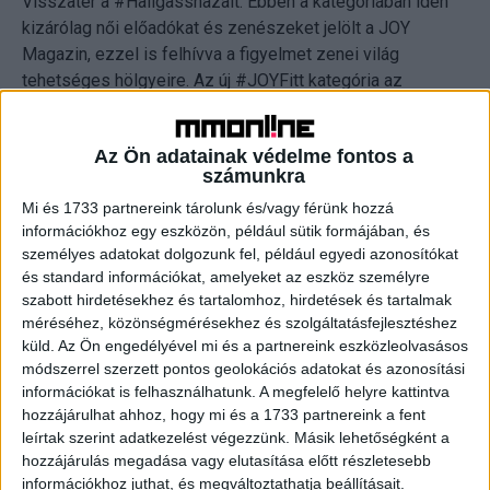
Visszatér a #Hallgasshazait. Ebben a kategóriában idén
kizárólag női előadókat és zenészeket jelölt a JOY
Magazin, ezzel is felhívva a figyelmet zenei világ
tehetséges hölgyeire. Az új #JOYFitt kategória az
egészséges életmódot hirdető influencereké.
Az Ön adatainak védelme fontos a
Újra itt van a #KépernyőKedvencei kategória, idén
számunkra
televíziós párosok, műsorvezető társak, médiaszereplők
Mi és 1733 partnereink tárolunk és/vagy férünk hozzá
kaphatnak elismerést. Az #ŐszinténaSzépségért
információkhoz egy eszközön, például sütik formájában, és
kategóriában az önazonosságot hirdető és filtermentes
személyes adatokat dolgozunk fel, például egyedi azonosítókat
valóságot bemutató közösségi média sztárok
és standard információkat, amelyeket az eszköz személyre
versenyeznek. Idén is érkezik a #Példakép, amellyel az
szabott hirdetésekhez és tartalomhoz, hirdetések és tartalmak
értéket közvetítő influencereket díjazzák. Idén azok
méréséhez, közönségmérésekhez és szolgáltatásfejlesztéshez
indulnak a címért, akik népszerűségüket alapítványok,
küld.
Az Ön engedélyével mi és a partnereink eszközleolvasásos
módszerrel szerzett pontos geolokációs adatokat és azonosítási
társadalmi kampányok támogatására is használják. A
információkat is felhasználhatunk. A megfelelő helyre kattintva
TikTok sztárjait két kategóriában is díjazzák. A
hozzájárulhat ahhoz, hogy mi és a 1733 partnereink a fent
#TikTokBerobbanóban azokat a tartalomgyártókat ismerik
leírtak szerint adatkezelést végezzünk. Másik lehetőségként a
el, akik a platformon a közelmúltban nagy lendülettel
hozzájárulás megadása vagy elutasítása előtt részletesebb
berobbantak és a legnépszerűbbek mezőnyébe kerültek,
információkhoz juthat, és megváltoztathatja beállításait.