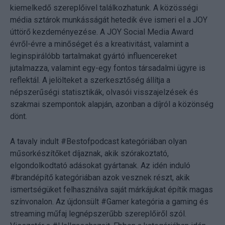
kiemelkedő szereplőivel találkozhatunk. A közösségi
média sztárok munkásságát hetedik éve ismeri el a JOY
úttörő kezdeményezése. A JOY Social Media Award
évről-évre a minőséget és a kreativitást, valamint a
leginspirálóbb tartalmakat gyártó influencereket
jutalmazza, valamint egy-egy fontos társadalmi ügyre is
reflektál. A jelölteket a szerkesztőség állítja a
népszerűségi statisztikák, olvasói visszajelzések és
szakmai szempontok alapján, azonban a díjról a közönség
dönt.
A tavaly indult #Bestofpodcast kategóriában olyan
műsorkészítőket díjaznak, akik szórakoztató,
elgondolkodtató adásokat gyártanak. Az idén induló
#brandépítő kategóriában azok vesznek részt, akik
ismertségüket felhasználva saját márkájukat építik magas
színvonalon. Az újdonsült #Gamer kategória a gaming és
streaming műfaj legnépszerűbb szereplőiről szól.