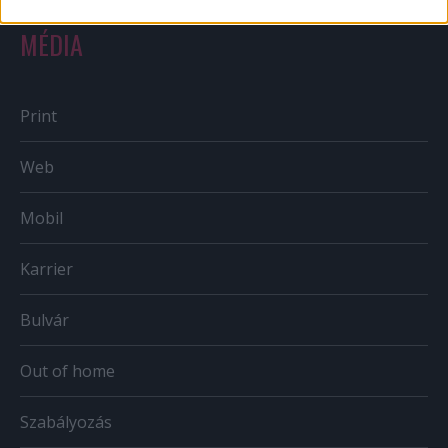
MÉDIA
Print
Web
Mobil
Karrier
Bulvár
Out of home
Szabályozás