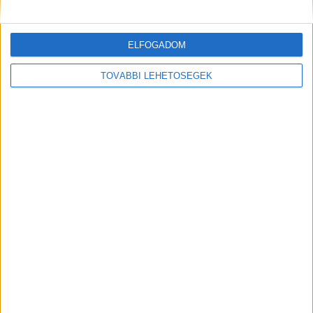
ELFOGADOM
TOVÁBBI LEHETŐSÉGEK
A RADIOCAFÉN
Korábbi adások