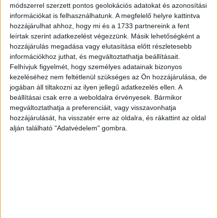
módszerrel szerzett pontos geolokációs adatokat és azonosítási
40 társalapítója.
információkat is felhasználhatunk. A megfelelő helyre kattintva
hozzájárulhat ahhoz, hogy mi és a 1733 partnereink a fent
Még több szakembert díjaznak
leírtak szerint adatkezelést végezzünk. Másik lehetőségként a
hozzájárulás megadása vagy elutasítása előtt részletesebb
Idén újdonság tehát, hogy bővül a Signature-listák köre,
információkhoz juthat, és megváltoztathatja beállításait.
Felhívjuk figyelmét, hogy személyes adatainak bizonyos
olyan szakma- illetve szektorspecifikus tematikus
kezeléséhez nem feltétlenül szükséges az Ön hozzájárulása, de
listákkal, amelyek segítik az összehasonlíthatóságot és
jogában áll tiltakozni az ilyen jellegű adatkezelés ellen. A
az esélyegyenlőséget, valamint szélesítik az elismerésre
beállításai csak erre a weboldalra érvényesek. Bármikor
méltó szakemberek körét.
megváltoztathatja a preferenciáit, vagy visszavonhatja
hozzájárulását, ha visszatér erre az oldalra, és rákattint az oldal
A díjra 2023-ban az alábbi tematikus listákon lehet ajánlani
alján található "Adatvédelem" gombra.
a szakembereket:
Signature Trade - trade marketing menedzsereknek,
Signature Brand - márkamenedzsereknek,
Signature Telco – telekommunikációs szakembereknek