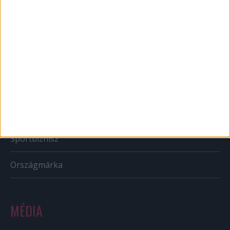
Brand
BTL
CSR
PR
Reklám
Sportbiznisz
Országmárka
MÉDIA